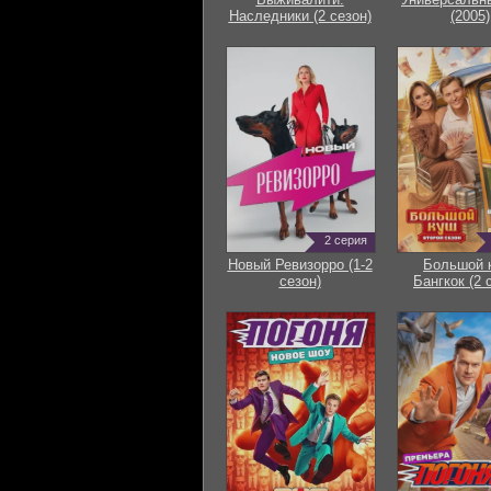
Наследники (2 сезон)
(2005)
2 серия
Новый Ревизорро (1-2
Большой 
сезон)
Бангкок (2 