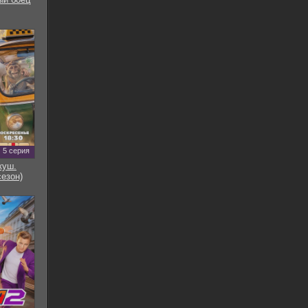
5 серия
куш.
сезон)