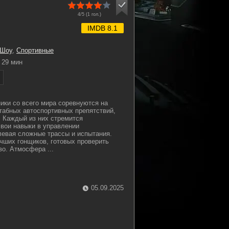
4/5 (
1
гол.)
IMDB 8.1
 Шоу
,
Спортивные
29 мин
ники со всего мира соревнуются на
абных автоспортивных препятствий,
. Каждый из них стремится
вои навыки в управлении
евая сложные трассы и испытания.
чших гонщиков, готовых проверить
во. Атмосфера ...
05.09.2025