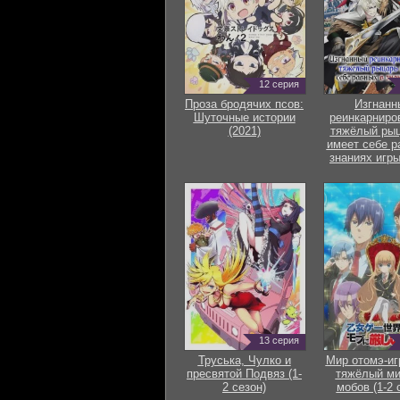
12 серия
Проза бродячих псов:
Изгнанн
Шуточные истории
реинкарниро
(2021)
тяжёлый рыц
имеет себе р
знаниях игры
13 серия
Труська, Чулко и
Мир отомэ-иг
пресвятой Подвяз (1-
тяжёлый ми
2 сезон)
мобов (1-2 