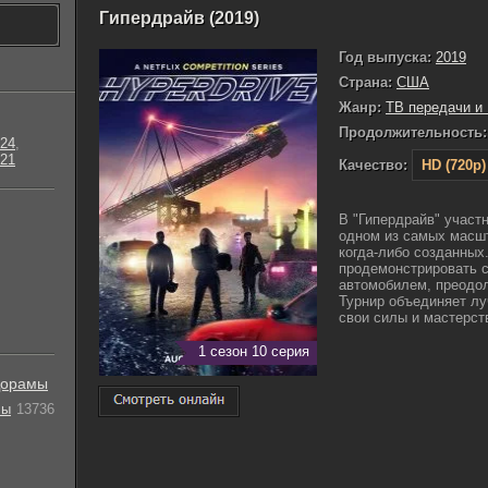
Гипердрайв (2019)
Год выпуска:
2019
Страна:
США
Жанр:
ТВ передачи и
Продолжительность:
24
,
21
Качество:
HD (720p)
В "Гипердрайв" участ
одном из самых масшт
когда-либо созданных
продемонстрировать с
автомобилем, преодол
Турнир объединяет лу
свои силы и мастерст
1 сезон 10 серия
орамы
лы
13736