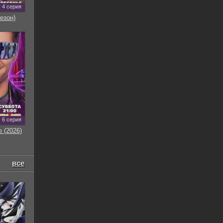
4 серия
езон)
6 серия
 (2026)
все