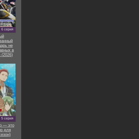
6 серия
ый
ванный
арь не
авных в
 (2026)
5 серия
р — это
р для
сезон)