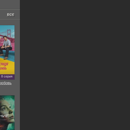
все
8 серия
любовь