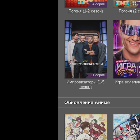
4 серия
Погоня (1-2 сезон)
Погоня (2 с
11 серия
Импровизаторы (1-5
Игра вслепую
сезон)
Обновления Аниме