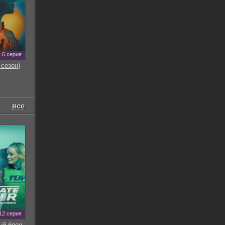
6 серия
 сезон)
все
12 серия
ый боец