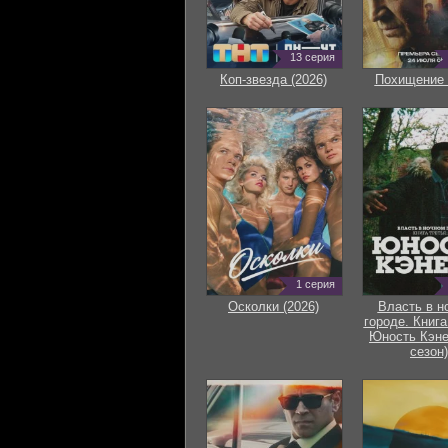
13 серия
Коп-звезда (2026)
Похищение 
1 серия
Осколки (2026)
Власть в н
городе. Книга
Юность Кэне
сезон)