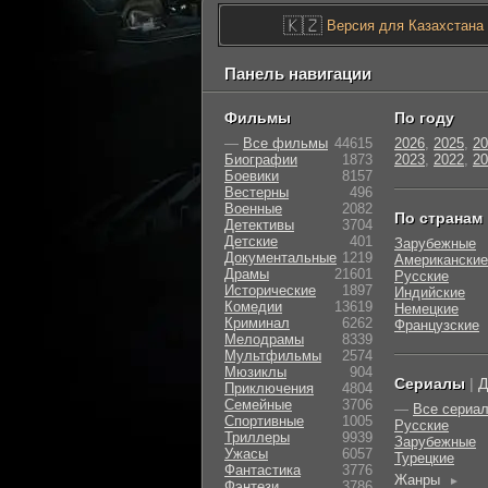
🇰🇿
Версия для Казахстана
Панель навигации
Фильмы
По году
—
Все фильмы
44615
2026
,
2025
,
20
Биографии
1873
2023
,
2022
,
20
Боевики
8157
Вестерны
496
Военные
2082
По странам
Детективы
3704
Детские
401
Зарубежные
Документальные
1219
Американские
Драмы
21601
Русские
Исторические
1897
Индийские
Комедии
13619
Немецкие
Криминал
6262
Французские
Мелодрамы
8339
Мультфильмы
2574
Мюзиклы
904
Сериалы
|
Д
Приключения
4804
Семейные
3706
—
Все сериа
Cпортивные
1005
Русские
Триллеры
9939
Зарубежные
Ужасы
6057
Турецкие
Фантастика
3776
Жанры
►
Фэнтези
3786