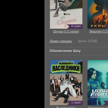
8 серия
Шугар (1-2 сезон)
Укрытие (1-3
Далее сериалы
(всего 13736)
Обновления Шоу
1 серия
Выживалити.
Универсальн