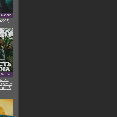
6 серия
(2026)
8 серия
очном
 третья:
на (1-5