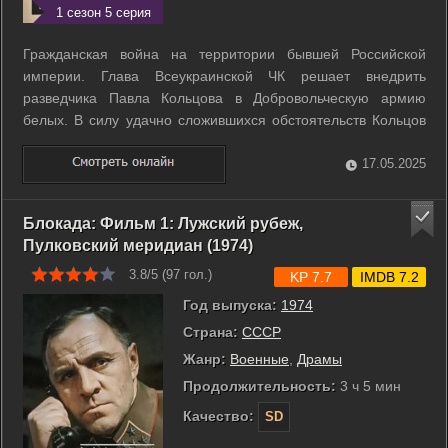
1 сезон 5 серия
Гражданская война на территории бывшей Российской
империи. Глава Всеукраинской ЧК решает внедрить
разведчика Павла Кольцова в Добровольческую армию
белых. В силу удачно сложившихся обстоятельств Кольцов
становится адъютантом командующего армией генерала
Ковалевского и начинает свою деятельность. Однако глава
17.05.2025
контрразведки полковник Щукин с ...
Блокада: Фильм 1: Лужский рубеж,
Пулковский меридиан (1974)
3.8/5 (
97
гол.)
KP 7.7
IMDB 7.2
Год выпуска:
1974
Страна:
СССР
Жанр:
Военные
,
Драмы
Продолжительность:
3 ч 5 мин
Качество:
SD