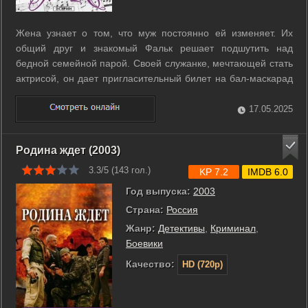
Жена узнает о том, что муж постоянно ей изменяет. Их
общий друг и знакомый Фальк решает подшутить над
бедной семейной парой. Своей служанке, мечтающей стать
актрисой, он дает пригласительный билет на бал-маскарад
и костюм «летучей мыши», чтобы та «охмурила»
незадачливого ловеласа. Этот разговор слышит жена и
17.05.2025
принимает решение тоже отправиться на ...
Родина ждет (2003)
3.3/5 (
143
гол.)
KP 7.2
IMDB 6.0
Год выпуска:
2003
Страна:
Россия
Жанр:
Детективы
,
Криминал
,
Боевики
Качество:
HD (720p)