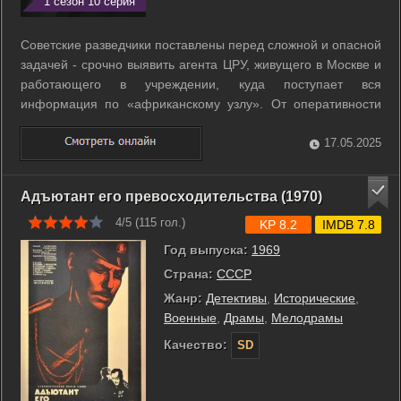
1 сезон 10 серия
Советские разведчики поставлены перед сложной и опасной
задачей - срочно выявить агента ЦРУ, живущего в Москве и
работающего в учреждении, куда поступает вся
информация по «африканскому узлу». От оперативности
решения этой задачи зависят судьбы не только отдельных
людей, но и целого государства - африканской страны
17.05.2025
Нагонии... ...
Адъютант его превосходительства (1970)
4/5 (
115
гол.)
KP 8.2
IMDB 7.8
Год выпуска:
1969
Страна:
СССР
Жанр:
Детективы
,
Исторические
,
Военные
,
Драмы
,
Мелодрамы
Качество:
SD