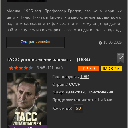
Москва. 1925 год. Профессор Градов, его жена Мэри, их
дети - Нина, Никита и Кирилл - и многолетние друзья дома,
родня московская и тифлисская, и те, кому еще предстоит
войти в эту семью и историю, - все молоды и полны надежд.
Многим надеждам предстоит сбыться, но история страны в
30-50-е не оставила шансов на безоблачную жизнь ни для
18.05.2025
кого... ...
ТАСС уполномочен заявить… (1984)
3.9/5 (
121
гол.)
KP 7.9
IMDB 7.5
Год выпуска:
1984
Страна:
СССР
Жанр:
Детективы
,
Приключения
Продолжительность:
1 ч 6 мин
Качество:
SD