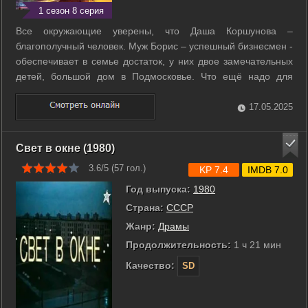
1 сезон 8 серия
Все окружающие уверены, что Даша Коршунова –
благополучный человек. Муж Борис – успешный бизнесмен -
обеспечивает в семье достаток, у них двое замечательных
детей, большой дом в Подмосковье. Что ещё надо для
женского счастья? Никто не знает, что, когда супруги
остаются наедине, - Даша подвергается домашнему
17.05.2025
насилию. У Бориса постоянные приступы ...
Свет в окне (1980)
3.6/5 (
57
гол.)
KP 7.4
IMDB 7.0
Год выпуска:
1980
Страна:
СССР
Жанр:
Драмы
Продолжительность:
1 ч 21 мин
Качество:
SD