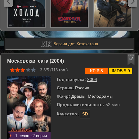
🇰🇿
Версия для Казахстана
Московская сага (2004)
3.3/5 (
113
гол.)
KP 6.8
IMDB 5.9
Год выпуска:
2004
Страна:
Россия
Жанр:
Драмы
,
Мелодрамы
Продолжительность:
52 мин
Качество:
SD
1 сезон 22 серия