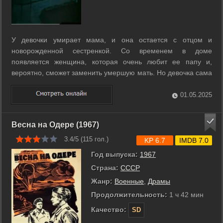
У девочки умирает мама, и она остается с отцом и
новорожденной сестренкой. Со временем в доме
появляется женщина, которая очень любит ее папу и,
вероятно, сможет заменить умершую мать. Но девочка сама
умело управляется с хозяйством, следит за сестренкой и не
понимает, зачем в доме посторонняя женщина. ...
01.05.2025
Весна на Одере (1967)
3.4/5 (
115
гол.)
KP 6.7
IMDB 7.0
Год выпуска:
1967
Страна:
СССР
Жанр:
Военные
,
Драмы
Продолжительность:
1 ч 42 мин
Качество:
SD