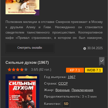
Полковник милиции в отставке Смирнов приезжает в Москву
к друзьям Алику и Гиви. Неожиданно он становится
свидетелем таинственного происшествия. Кооперативное
кафе «Привал странников», в котором он был накануне,
исчезло. Профессиональное чутье подсказывает Смирнову,
что дело не чисто. А убийство участкового милиционера, с
30.04.2025
которым ему удалось ...
Сильные духом (1967)
3.6/5 (
82
гол.)
KP 7.1
IMDB 7.1
Год выпуска:
1967
Страна:
СССР
Жанр:
Военные
,
Приключения
Продолжительность:
3 ч 3 мин
Качество:
SD