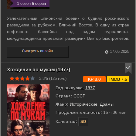
1 сезон 6 серия
Увлекательный шпионский боевик о буднях российского
разведчика за рубежом. Ближний Восток. В одну из стран
нефтяного бассейна под видом журналиста-
международника приезжает разведчик Виктор Быстролетов.
Его цель - установить контакт с бывшим террористом по
имени Джавад. Вот уже несколько лет, как Джавад отошел от
17.05.2025
дел и скрылся в неизвестном ...
Хождение по мукам (1977)
3.8/5 (
125
гол.)
KP 8.0
IMDB 7.5
Год выпуска:
1977
Страна:
СССР
Жанр:
Исторические
,
Драмы
Продолжительность:
15 ч 36 мин
Качество:
SD