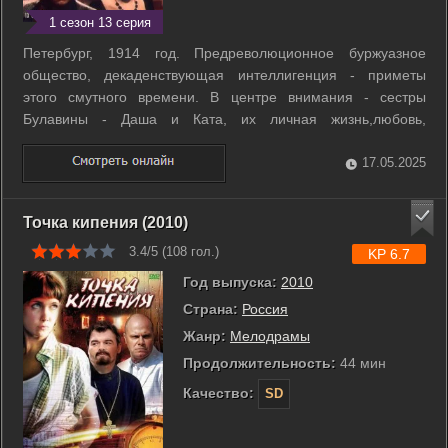
1 сезон 13 серия
Петербург, 1914 год. Предреволюционное буржуазное
общество, декаденствующая интеллигенция - приметы
этого смутного времени. В центре внимания - сестры
Булавины - Даша и Ката, их личная жизнь,любовь,
увлечения, сердечные драмы. ...
17.05.2025
Точка кипения (2010)
3.4/5 (
108
гол.)
KP 6.7
Год выпуска:
2010
Страна:
Россия
Жанр:
Мелодрамы
Продолжительность:
44 мин
Качество:
SD