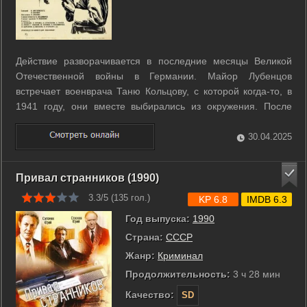
Действие разворачивается в последние месяцы Великой
Отечественной войны в Германии. Майор Лубенцов
встречает военврача Таню Кольцову, с которой когда-то, в
1941 году, они вместе выбирались из окружения. После
этого их пути разошлись. А в апреле 1945-го, во время
форсирования Одера, они снова оказываются вместе... ...
30.04.2025
Привал странников (1990)
3.3/5 (
135
гол.)
KP 6.8
IMDB 6.3
Год выпуска:
1990
Страна:
СССР
Жанр:
Криминал
Продолжительность:
3 ч 28 мин
Качество:
SD