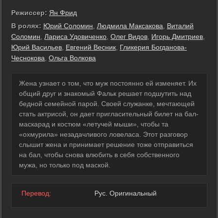
Режиссер:
Ян Фрид
В ролях:
Юрий Соломин
,
Людмила Максакова
,
Виталий
Соломин
,
Лариса Удовиченко
,
Олег Видов
,
Игорь Дмитриев
,
Юрий Васильев
,
Евгений Весник
,
Гликерия Богданова-
Чеснокова
,
Ольга Волкова
Жена узнает о том, что муж постоянно ей изменяет. Их
общий друг и знакомый Фальк решает подшутить над
бедной семейной парой. Своей служанке, мечтающей
стать актрисой, он дает пригласительный билет на бал-
маскарад и костюм «летучей мыши», чтобы та
«охмурила» незадачливого ловеласа. Этот разговор
слышит жена и принимает решение тоже отправиться
на бал, чтобы снова влюбить в себя собственного
мужа, но только под маской.
Перевод:
Рус. Оригинальный