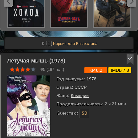
🇰🇿
Версия для Казахстана
Летучая мышь (1978)
4/5 (
187
гол.)
KP 8.2
IMDB 7.8
Год выпуска:
1978
Страна:
СССР
Жанр:
Комедии
Продолжительность:
2 ч 21 мин
Качество:
SD