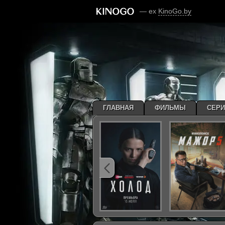
— ex
KinoGo.by
ГЛАВНАЯ
ФИЛЬМЫ
СЕР