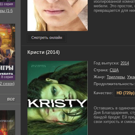
изолированной комна
11 серия
мебели. Это простое,
превращается для них
ры (1-5
Кристи (2014)
Год выпуска:
2014
Страна:
США
Жанр:
Триллеры
,
Ужа
8 серия
2 сезон)
Продолжительность:
Качество:
HD (720p)
все
Оставшись в одиночес
Дня Благодарения, ст
бандой бродяг. Ей пре
свои хитрость и смека