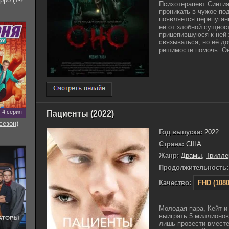
Психотерапевт Синти
проникать в чужое по
появляется перепуган
её от злобной сущнос
прицепившуюся к ней 
связываться, но её д
решимости помочь. Она
4 серия
Пациенты (2022)
сезон)
Год выпуска:
2022
Страна:
США
Жанр:
Драмы
,
Трилле
Продолжительность:
Качество:
FHD (1080
Молодая пара, Кейт и
выиграть 5 миллионов
лишь провести вместе