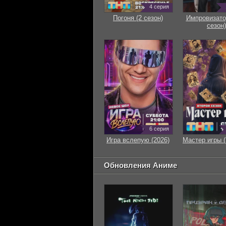
4 серия
Погоня (2 сезон)
Импровизато
сезон)
6 серия
Игра вслепую (2026)
Мастер игры (
Обновления Аниме