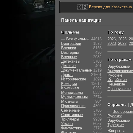
🇰🇿
Версия для Казахстана
Панель навигации
Фильмы
По году
—
Все фильмы
44613
2026
,
2025
,
20
Биографии
1873
2023
,
2022
,
20
Боевики
8156
Вестерны
496
Военные
2082
По странам
Детективы
3703
Детские
401
Зарубежные
Документальные
1219
Американские
Драмы
21601
Русские
Исторические
1897
Индийские
Комедии
13618
Немецкие
Криминал
6262
Французские
Мелодрамы
8339
Мультфильмы
2574
Мюзиклы
904
Сериалы
|
Д
Приключения
4802
Семейные
3706
—
Все сериа
Cпортивные
1005
Русские
Триллеры
9939
Зарубежные
Ужасы
6057
Турецкие
Фантастика
3776
Жанры
►
Фэнтези
3785