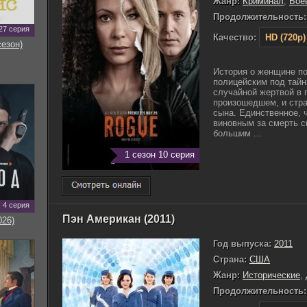
Жанр:
Криминал
,
Бое
Продолжительность:
27 серия
Качество:
HD (720p)
сезон)
История о женщине по
полицейским под тайн
случайной жертвой в п
произошедшем, и страд
сына. Единственное, 
виновным за смерть с
большим ...
1 сезон 10 серия
4 серия
Пэн Американ (2011)
026)
Год выпуска:
2011
Страна:
США
Жанр:
Исторические
,
Продолжительность: