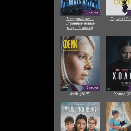
3 серия
Звездный путь:
Офис (1-9 
Странные новые
миры (4 сезон)
6 серия
Фейк (2025)
Холод (2