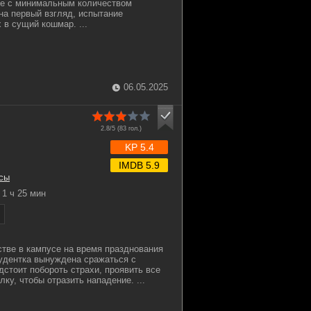
те с минимальным количеством
 на первый взгляд, испытание
 в сущий кошмар. ...
06.05.2025
2.8/5 (
83
гол.)
KP 5.4
IMDB 5.9
сы
1 ч 25 мин
тве в кампусе на время празднования
удентка вынуждена сражаться с
дстоит побороть страхи, проявить все
лку, чтобы отразить нападение. ...