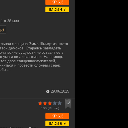
KP 6.3
IMDB 4.7
1 ч 38 мин
p)
ельная женщина Эмма Шмидт из штата
твой демонов. Стараясь завладеть
онические сущности не оставят ее в
 с ума и не лишат жизни. На помощь
ются двое священнослужителей,
иниться и провести сложный сеанс
бы ...
29.06.2025
3.3/5 (
101
гол.)
KP 6.3
IMDB 6.9