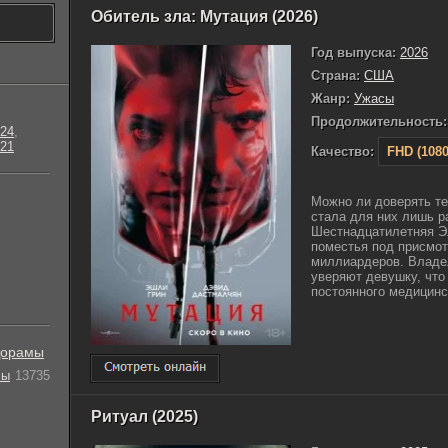
Обитель зла: Мутация (2026)
Год выпуска:
2026
Страна:
США
Жанр:
Ужасы
Продолжительность:
24
,
21
Качество:
FHD (1080
Можно ли доверять те
стала для них лишь 
Шестнадцатилетняя Эл
поместья под присмот
миллиардеров. Владе
уверяют девушку, что
постоянного медицинск
орамы
лы
13735
Ритуал (2025)