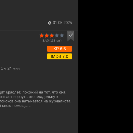
01.05.2025
3.4/5 (
133
гол.)
KP 6.6
IMDB 7.0
1 ч 24 мин
т браслет, похожий на тот, что она
 решает вернуть его владельцу к
поисков она натыкается на журналиста,
 свою помощь. ...