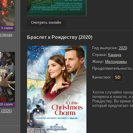
5 серия
оспехах
Браслет к Рождеству (2020)
Год выпуска:
2020
Страна:
Канада
Жанр:
Мелодрамы
Продолжительность:
Качество:
SD
Холли случайно находи
потеряла в юности, и
Рождеству. Во время 
18 серия
который предлагает ей
 (2026)