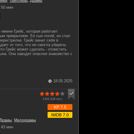
вики
,
Триллеры
,
Драмы
50 мин
 имени Грейс, которая работает
ым прикрытием. Ее сын погиб, он стал
ерестрелке. Грейс винит себя в
ает от того, что не смогла уберечь
что Грейс может сделать - отомстить
ына. Она заводит опасное знакомство с
18.05.2025
3.6/5 (
135
гол.)
KP 7.5
IMDB 7.0
Драмы
,
Мелодрамы
43 мин