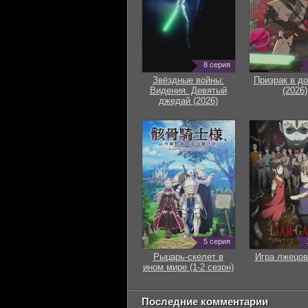
8 серия
Звёздные войны:
Призрак в д
Видения. Девятый
(2026)
джедай (2026)
5 серия
Рыцарь-скелет в
Игра лжецов
ином мире (1-2 сезон)
Последние комментарии