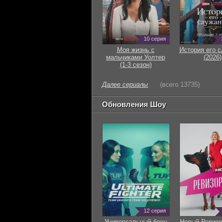
10 серия
Моя жизнь с
История его 
мальчиками Уолтер
(2026)
(1-3 сезон)
Далее сериалы
(всего 13735)
Обновления Шоу
12 серия
Универсальный боец
Новый Ревизо