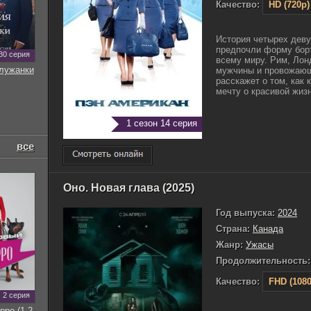
Качество:
HD (720p)
История четырех деву
предпочли форму борт
30 серия
всему миру. Рим, Лон
служанки
мужчины и провожающ
расскажет о том, как
мечту о красивой жизни
1 сезон 14 серия
все
Оно. Новая глава (2025)
Год выпуска:
2024
Страна:
Канада
Жанр:
Ужасы
Продолжительность:
Качество:
FHD (1080
2 серия
рро (1-2