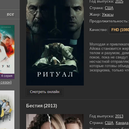
Год выпуска:
2025
Страна:
США
все
Жанр:
Ужасы
Продолжительность:
Качество:
FHD (1080
Молодая и привлекат
Айова становится жер
телом и разумом, дем
покое, пока не сведут
несчастной отправля
которые готовы объед
экзорцизма, только что
4 серия
 сезон)
Бестия (2013)
Год выпуска:
2013
Страна:
США
,
Канада