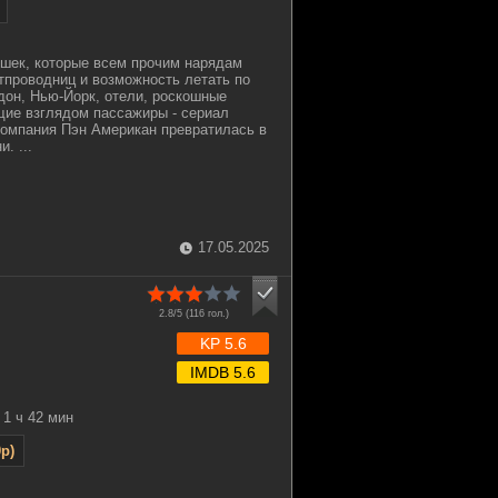
шек, которые всем прочим нарядам
проводниц и возможность летать по
дон, Нью-Йорк, отели, роскошные
ие взглядом пассажиры - сериал
 компания Пэн Американ превратилась в
. ...
17.05.2025
2.8/5 (
116
гол.)
KP 5.6
IMDB 5.6
1 ч 42 мин
p)