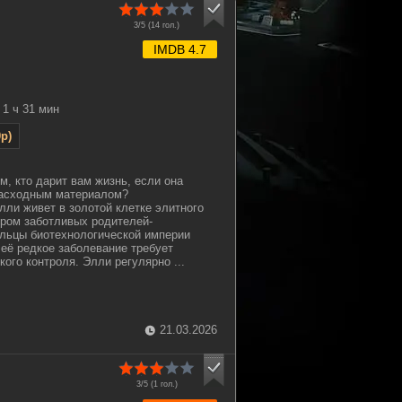
3/5 (
14
гол.)
IMDB 4.7
1 ч 31 мин
p)
м, кто дарит вам жизнь, если она
расходным материалом?
ли живет в золотой клетке элитного
ром заботливых родителей-
льцы биотехнологической империи
 её редкое заболевание требует
ого контроля. Элли регулярно ...
21.03.2026
3/5 (
1
гол.)