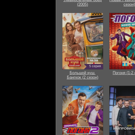
(2005)
сезон)
5 серия
Большой куш.
Погоня (1-2 
Бангкок (2 сезон)