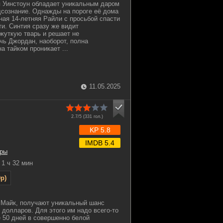
я Уинстоун обладает уникальным даром
дсознание. Однажды на пороге её дома
ная 14-летняя Райли с просьбой спасти
ти. Синтия сразу же видит
жуткую тварь и решает не
очь Джордан, наоборот, полна
 тайком проникает ...
11.05.2025
2.7/5 (
331
гол.)
KP 5.8
IMDB 5.4
ры
1 ч 32 мин
p)
 Майк, получают уникальный шанс
 долларов. Для этого им надо всего-то
 50 дней в совершенно белой