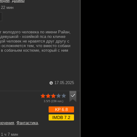
медии
,
Драмы
22 мин
г молодого человека по имени Райан,
девушкой - хозяйкой пса по кличке
ой человек не нравятся друг другу с
о осложняется тем, что вместо собаки
 в собачьем костюме, который с ним
17.05.2025
3.5/5 (
156
гол.)
KP 6.8
IMDB 7.2
лючения
,
Фантастика
,
1 ч 7 мин