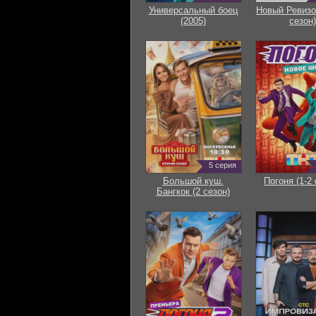
Универсальный боец
Новый Ревизо
(2005)
сезон)
5 серия
Большой куш.
Погоня (1-2 
Бангкок (2 сезон)