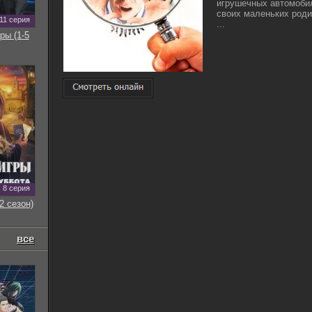
игрушечных автомобил
своих маленьких роди
11 серия
...
ры (1-5
8 серия
2 сезон)
все