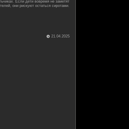
ьчиках. Если дети вовремя не заметят
телей, они рискуют остаться сиротами.
21.04.2025