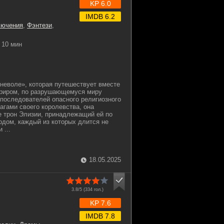
KP 6.0
IMDB 6.2
лючения
,
Фэнтези
,
10 мин
оневоле», которая путешествует вместе
нриром, по разрушающемуся миру
 последователей опасного религиозного
агами своего королевства, она
е трон Элизии, принадлежащий ей по
зодом, каждый из которых длится не
 ...
18.05.2025
3.8/5 (
334
гол.)
KP 7.6
IMDB 7.8