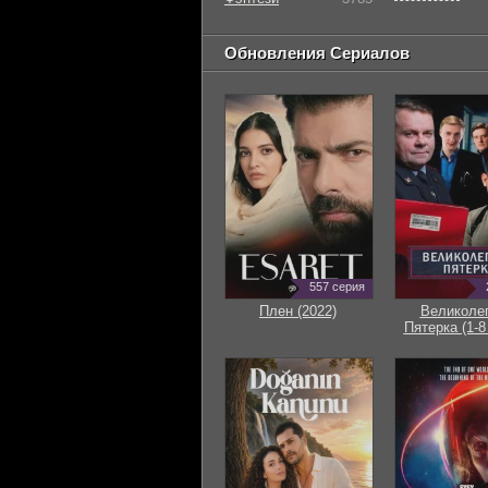
Обновления Сериалов
557 серия
Плен (2022)
Великоле
Пятерка (1-8