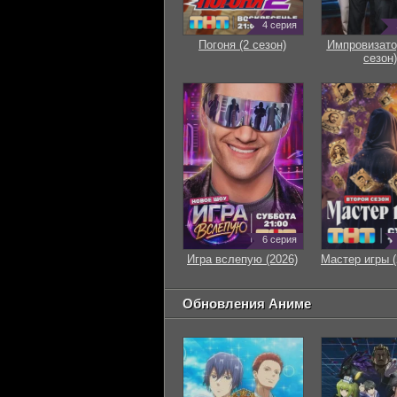
4 серия
Погоня (2 сезон)
Импровизато
сезон)
6 серия
Игра вслепую (2026)
Мастер игры (
Обновления Аниме