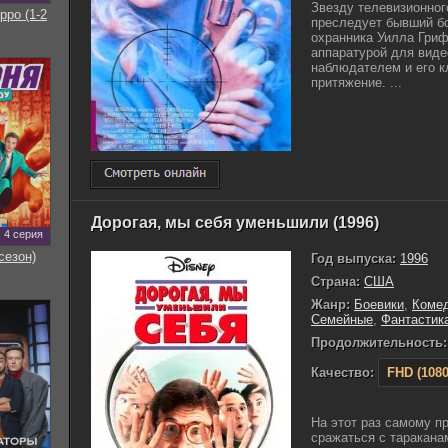
Звезду телевизионног
рро (1-2
преследует бывший б
охранника Уилла Гриф
аппаратурой для вид
наблюдателем и его к
притяжение. ...
Дорогая, мы себя уменьшили (1996)
4 серия
сезон)
Год выпуска:
1996
Страна:
США
Жанр:
Боевики
,
Коме
Семейные
,
Фантастик
Продолжительность:
Качество:
FHD (1080
На этот раз самому п
сражаться с таракана