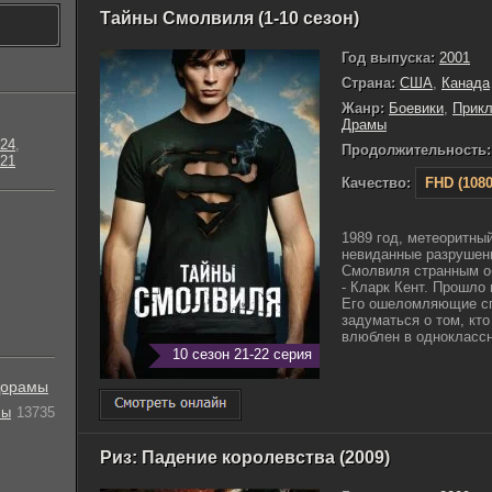
Тайны Смолвиля (1-10 сезон)
Год выпуска:
2001
Страна:
США
,
Канада
Жанр:
Боевики
,
Прик
Драмы
24
,
Продолжительность:
21
Качество:
FHD (1080
1989 год, метеоритны
невиданные разрушени
Смолвиля странным о
- Кларк Кент. Прошло 
Его ошеломляющие сп
задуматься о том, кто
влюблен в одноклассни
10 сезон 21-22 серия
орамы
лы
13735
Риз: Падение королевства (2009)