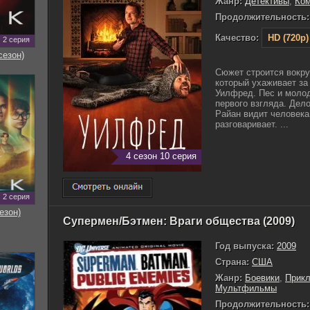
Жанр:
Детективы
,
Ко
Продолжительность:
Качество:
HD (720p)
2 серия
сезон)
Сюжет строится вокру
который ухаживает за 
Уилфред. Пес и молод
первого взгляда. Дел
Райан видит человека
разговаривает. ...
4 сезон 10 серия
2 серия
езон)
Супермен/Бэтмен: Враги общества (2009)
Год выпуска:
2009
Страна:
США
Жанр:
Боевики
,
Прик
Мультфильмы
Продолжительность: