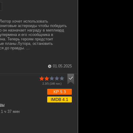
Лютор хочет использовать
онитовые астероиды чтобы победить
о он назначает награду в миллиард
упермена и его «сообщника в
на. Теперь героям предстоит
ые планы Лутора, остановить
я до правды. ...
01.05.2025
2.3/5 (
146
гол.)
KP 5.3
IMDB 4.1
ры
1 ч 37 мин