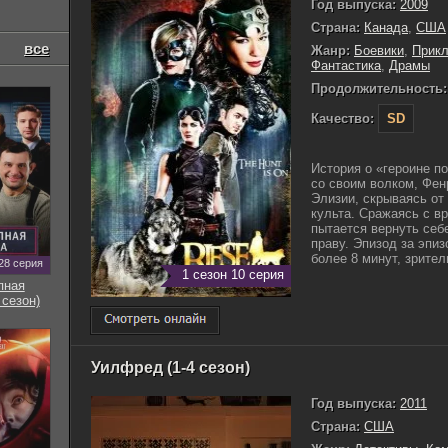
Год выпуска:
2009
Страна:
Канада
,
США
все
Жанр:
Боевики
,
Прик
Фантастика
,
Драмы
Продолжительность:
Качество:
SD
История о «героине п
со своим волком, Фе
Элизии, скрываясь от
культа. Сражаясь с вр
пытается вернуть себ
праву. Эпизод за эпи
более 8 минут, зрители
28 серия
1 сезон 10 серия
пная
 сезон)
Уилфред (1-4 сезон)
Год выпуска:
2011
Страна:
США