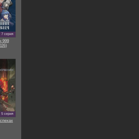
7 серия
н 999
026)
5 серия
оспехах