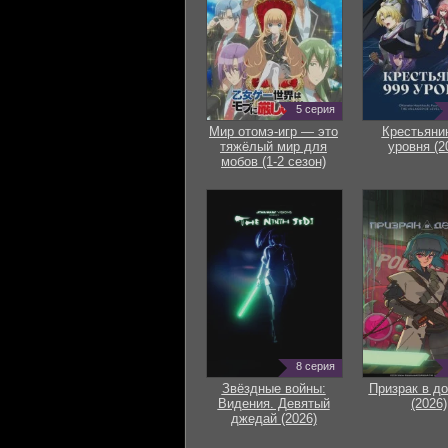
5 серия
Мир отомэ-игр — это
Крестьяни
тяжёлый мир для
уровня (2
мобов (1-2 сезон)
8 серия
Звёздные войны:
Призрак в д
Видения. Девятый
(2026)
джедай (2026)