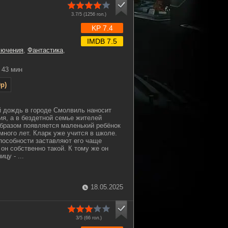
3.7/5 (
1256
гол.)
KP 7.4
IMDB 7.5
лючения
,
Фантастика
,
43 мин
p)
й дождь в городе Смолвиль наносит
я, а в бездетной семье жителей
бразом появляется маленький ребёнок
много лет. Кларк уже учится в школе.
особности заставляют его чаще
 он собственно такой. К тому же он
цу - ...
18.05.2025
3/5 (
66
гол.)