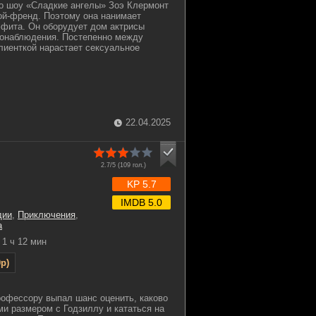
о шоу «Сладкие ангелы» Зоэ Клермонт
ой-френд. Поэтому она нанимает
фита. Он оборудует дом актрисы
еонаблюдения. Постепенно между
лиенткой нарастает сексуальное
22.04.2025
2.7/5 (
109
гол.)
KP 5.7
IMDB 5.0
дии
,
Приключения
,
а
1 ч 12 мин
p)
рофессору выпал шанс оценить, каково
ми размером с Годзиллу и кататься на