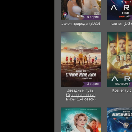
9 серия
Закон природы (2026)
Ковчег (1-3 
3 серия
Звёздный путь:
Ковчег (3 с
Странные новые
миры (1-4 сезон)