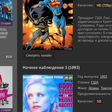
Качество:
HD (720p)
Президент США Лекс 
надвигающиеся Крипт
3 серия
Супермена. Ради этог
путь:
долларов за головы С
новые
преступлениях» Бэтме
езон)
предотвратить коварн
астероиды и докопатьс
все
Ночное наблюдение 3 (1993)
Год выпуска:
1993
Страна:
США
Жанр:
Драмы
,
Трилле
Продолжительность:
Качество:
SD
2 серия