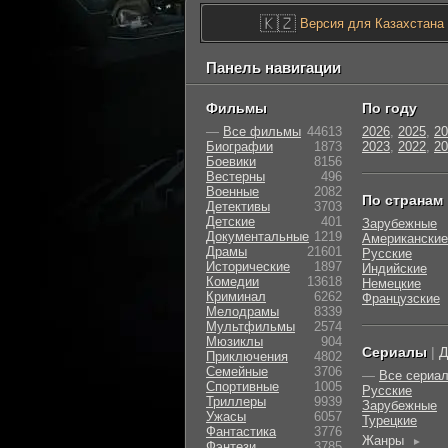
🇰🇿
Версия для Казахстана
Панель навигации
Фильмы
По году
—
Все фильмы
44613
2026
,
2025
,
20
Биографии
1873
2023
,
2022
,
20
Боевики
8156
Вестерны
496
Военные
2082
По странам
Детективы
3703
Детские
401
Зарубежные
Документальные
1219
Американские
Драмы
21601
Русские
Исторические
1897
Индийские
Комедии
13618
Немецкие
Криминал
6262
Французские
Мелодрамы
8339
Мультфильмы
2574
Мюзиклы
904
Сериалы
|
Д
Приключения
4802
Семейные
3706
—
Все сериа
Cпортивные
1005
Русские
Триллеры
9939
Зарубежные
Ужасы
6057
Турецкие
Фантастика
3776
Жанры
►
Фэнтези
3785