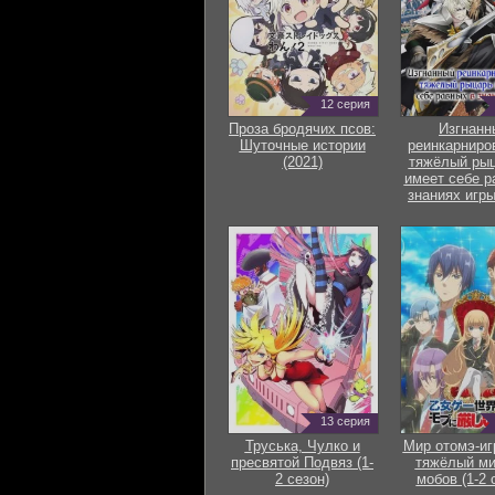
12 серия
Проза бродячих псов:
Изгнанн
Шуточные истории
реинкарниро
(2021)
тяжёлый рыц
имеет себе р
знаниях игры
13 серия
Труська, Чулко и
Мир отомэ-иг
пресвятой Подвяз (1-
тяжёлый ми
2 сезон)
мобов (1-2 