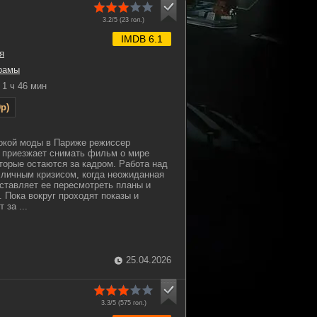
3.2/5 (
23
гол.)
IMDB 6.1
я
рамы
1 ч 46 мин
p)
окой моды в Париже режиссер
 приезжает снимать фильм о мире
торые остаются за кадром. Работа над
 личным кризисом, когда неожиданная
аставляет ее пересмотреть планы и
. Пока вокруг проходят показы и
 за ...
25.04.2026
3.3/5 (
575
гол.)