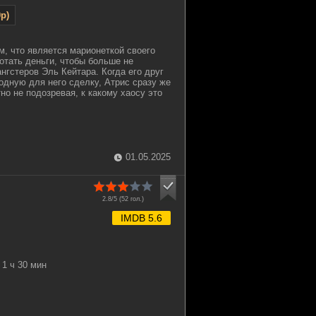
p)
м, что является марионеткой своего
отать деньги, чтобы больше не
ангстеров Эль Кейтара. Когда его друг
одную для него сделку, Атрис сразу же
но не подозревая, к какому хаосу это
01.05.2025
2.8/5 (
52
гол.)
IMDB 5.6
1 ч 30 мин