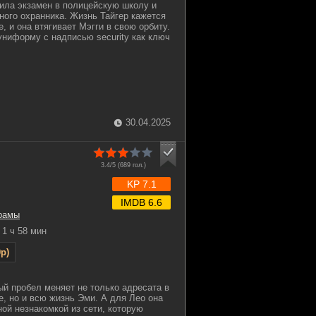
ила экзамен в полицейскую школу и
тного охранника. Жизнь Тайгер кажется
, и она втягивает Мэгги в свою орбиту.
ниформу с надписью security как ключ
30.04.2025
3.4/5 (
689
гол.)
KP 7.1
IMDB 6.6
рамы
1 ч 58 мин
p)
й пробел меняет не только адресата в
е, но и всю жизнь Эми. А для Лео она
ной незнакомкой из сети, которую