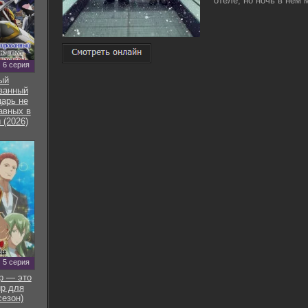
отеле, но ночь в нем м
6 серия
ый
ванный
арь не
авных в
 (2026)
5 серия
р — это
р для
сезон)