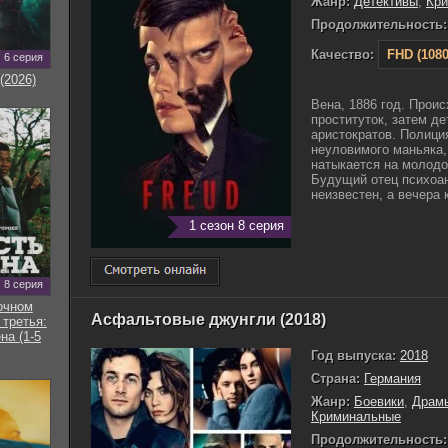
Жанр:
Детективы
,
Кр
Продолжительность:
Качество:
FHD (1080
6 серия
(2026)
Вена, 1886 год. Прои
проституток, затем де
аристократов. Полиция
неуловимого маньяка,
натыкается на молодо
Будущий отец психоан
неизвестен, а вечера 
1 сезон 8 серия
8 серия
очном
Асфальтовые джунгли (2018)
 третья:
на (1-5
Год выпуска:
2018
Страна:
Германия
Жанр:
Боевики
,
Драм
Криминальные
Продолжительность: