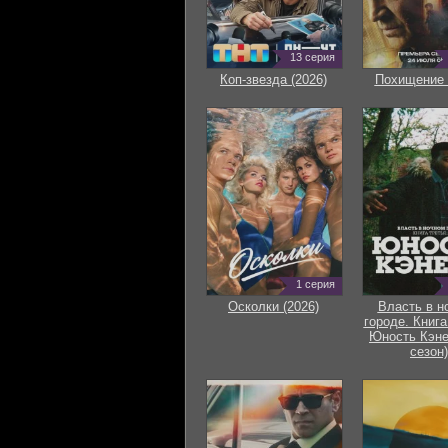
13 серия
Коп-звезда (2026)
Похищение 
1 серия
Осколки (2026)
Власть в н
городе. Книга
Юность Кэне
сезон)