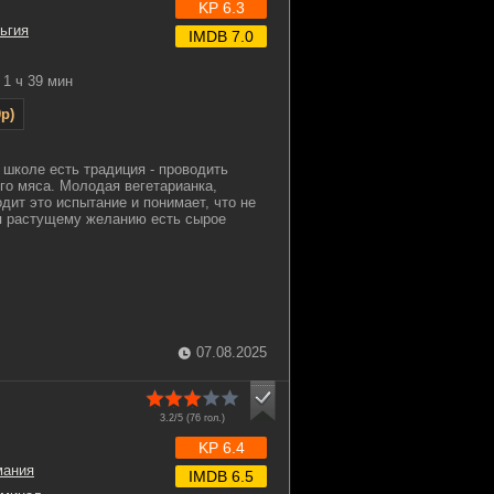
KP 6.3
ьгия
IMDB 7.0
1 ч 39 мин
p)
 школе есть традиция - проводить
го мяса. Молодая вегетарианка,
дит это испытание и понимает, что не
я растущему желанию есть сырое
07.08.2025
3.2/5 (
76
гол.)
KP 6.4
мания
IMDB 6.5