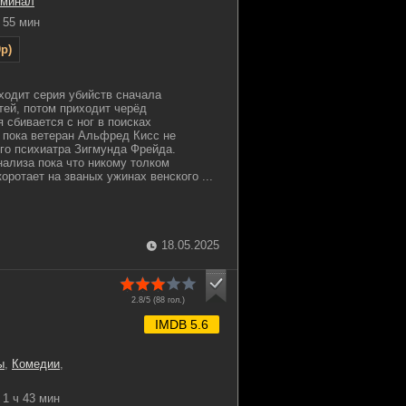
иминал
55 мин
p)
сходит серия убийств сначала
тей, потом приходит черёд
 сбивается с ног в поисках
 пока ветеран Альфред Кисс не
го психиатра Зигмунда Фрейда.
ализа пока что никому толком
коротает на званых ужинах венского ...
18.05.2025
2.8/5 (
88
гол.)
IMDB 5.6
ы
,
Комедии
,
1 ч 43 мин