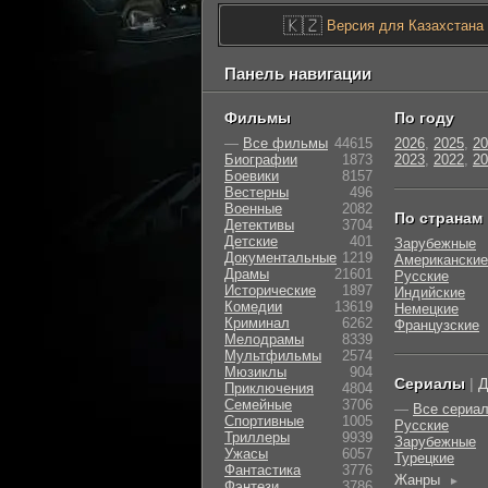
🇰🇿
Версия для Казахстана
Панель навигации
Фильмы
По году
—
Все фильмы
44615
2026
,
2025
,
20
Биографии
1873
2023
,
2022
,
20
Боевики
8157
Вестерны
496
Военные
2082
По странам
Детективы
3704
Детские
401
Зарубежные
Документальные
1219
Американские
Драмы
21601
Русские
Исторические
1897
Индийские
Комедии
13619
Немецкие
Криминал
6262
Французские
Мелодрамы
8339
Мультфильмы
2574
Мюзиклы
904
Сериалы
|
Д
Приключения
4804
Семейные
3706
—
Все сериа
Cпортивные
1005
Русские
Триллеры
9939
Зарубежные
Ужасы
6057
Турецкие
Фантастика
3776
Жанры
►
Фэнтези
3786