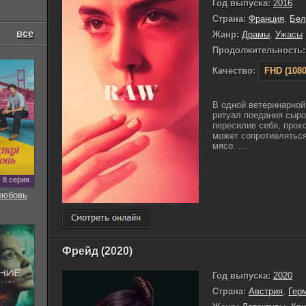
Год выпуска:
2016
Страна:
Франция
,
Бел
все
Жанр:
Драмы
,
Ужасы
Продолжительность:
Качество:
FHD (1080
В одной ветеринарной
ритуал поедания сыро
пересилив себя, прохо
может сопротивлятьс
мясо. ...
8 серия
любовь
Фрейд (2020)
Год выпуска:
2020
Страна:
Австрия
,
Гер