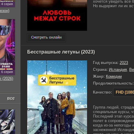
хочется увидеть все 
4 серия
Но выдержит ли их вс
езон)
Бесстрашные летуны (2023)
Год выпуска:
2023
Страна:
Исландия
,
Ве
6 серия
Жанр:
Комедии
 (2026)
Продолжительность:
Качество:
FHD (1080
все
Группа людей, страд
специальные курсы, ч
Последний этап курса
полет в сопровождении
когда из-за непогоды 
заснеженной Исланди