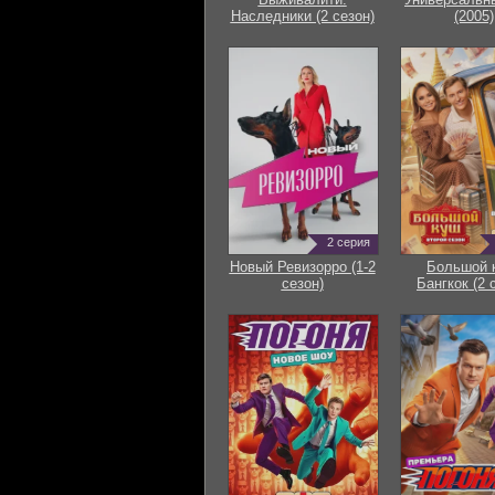
Наследники (2 сезон)
(2005)
2 серия
Новый Ревизорро (1-2
Большой 
сезон)
Бангкок (2 