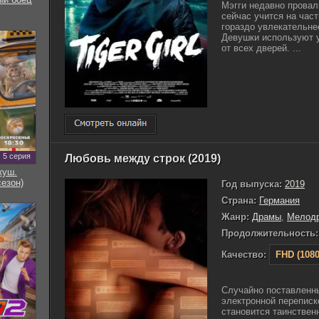
Мэгги недавно провал
сейчас учится на час
гораздо увлекательнее
Девушки используют у
от всех дверей. ...
5 серия
Любовь между строк (2019)
куш.
сезон)
Год выпуска:
2019
Страна:
Германия
Жанр:
Драмы
,
Мелод
Продолжительность:
Качество:
FHD (1080
Случайно поставленны
электронной переписк
становится таинствен