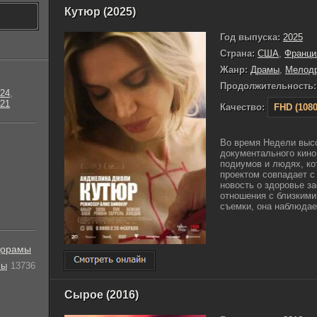
Кутюр (2025)
Год выпуска:
2025
Страна:
США
,
Франци
Жанр:
Драмы
,
Мелод
Продолжительность:
24
,
21
Качество:
FHD (1080
Во время Недели выс
документального кино
подиумов и людях, ко
проектом совпадает с
новость о здоровье з
отношения с близкими
съемки, она наблюдает
орамы
лы
13736
Сырое (2016)