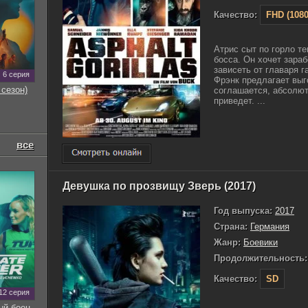
Качество:
FHD (1080
Атрис сыт по горло те
босса. Он хочет зараб
зависеть от главаря г
6 серия
Фрэнк предлагает выг
 сезон)
соглашается, абсолют
приведет. ...
все
Девушка по прозвищу Зверь (2017)
Год выпуска:
2017
Страна:
Германия
Жанр:
Боевики
Продолжительность:
Качество:
SD
12 серия
ый боец