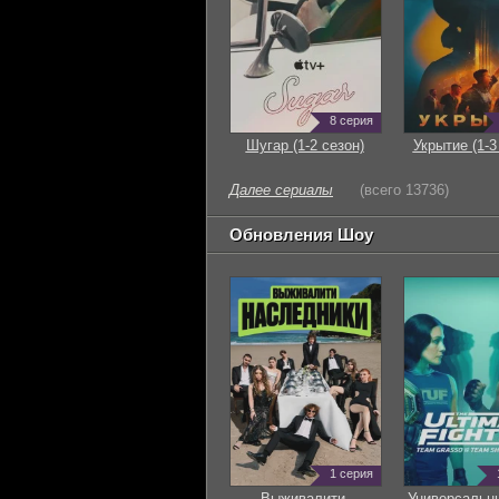
8 серия
Шугар (1-2 сезон)
Укрытие (1-3
Далее сериалы
(всего 13736)
Обновления Шоу
1 серия
Выживалити.
Универсальн