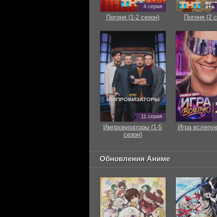
4 серия
Погоня (1-2 сезон)
Погоня (2 с
11 серия
Импровизаторы (1-5
Игра вслепую
сезон)
Обновления Аниме