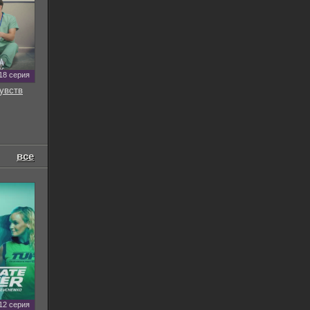
18 серия
увств
все
12 серия