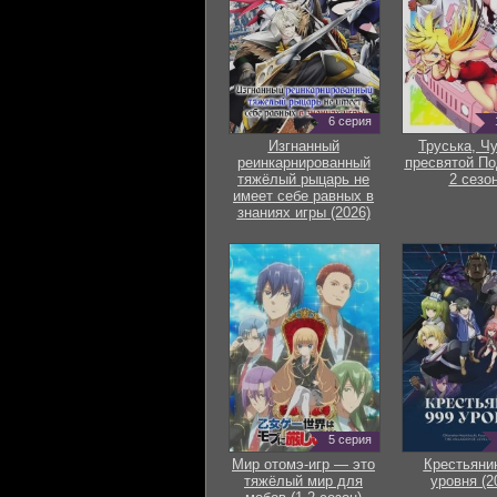
6 серия
Изгнанный
Труська, Ч
реинкарнированный
пресвятой По
тяжёлый рыцарь не
2 сезон
имеет себе равных в
знаниях игры (2026)
5 серия
Мир отомэ-игр — это
Крестьяни
тяжёлый мир для
уровня (2