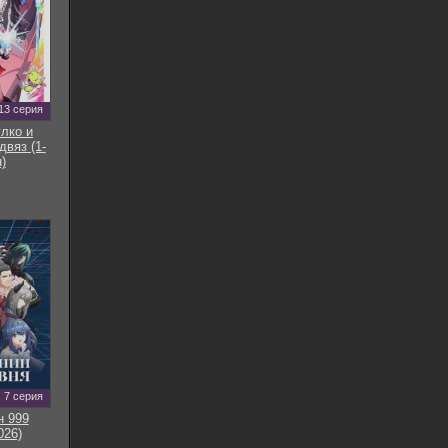
13 серия
улко и
двяз (1-
)
7 серия
н 999
026)