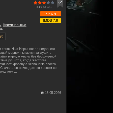
3.4/5 (
53
гол.)
KP 6.9
IMDB 7.8
ы
,
Криминальные
,
ры
p)
в тенях Нью-Йорка после недавнего
вший морпех пытается заглушить
найти мирную жизнь без бесконечной
ствие рушится, когда жестокая
ачинает кровавую экспансию своего
 Сначала он наблюдает за хаосом со
еланием ...
13.05.2026