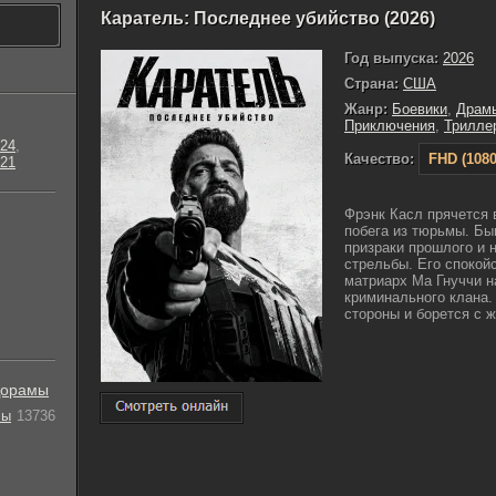
Каратель: Последнее убийство (2026)
Год выпуска:
2026
Страна:
США
Жанр:
Боевики
,
Драм
Приключения
,
Трилле
24
,
Качество:
FHD (1080
21
Фрэнк Касл прячется 
побега из тюрьмы. Бы
призраки прошлого и 
стрельбы. Его спокой
матриарх Ма Гнуччи н
криминального клана.
стороны и борется с ж
орамы
лы
13736