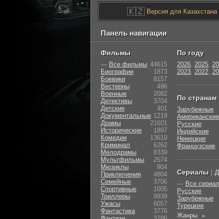
🇰🇿
Версия для Казахстана
Панель навигации
Фильмы
По году
—
Все фильмы
44615
2026
,
2025
,
20
Биографии
1873
2023
,
2022
,
20
Боевики
8157
Вестерны
496
Военные
2082
По странам
Детективы
3704
Детские
401
Зарубежные
Документальные
1219
Американские
Драмы
21601
Русские
Исторические
1897
Индийские
Комедии
13619
Немецкие
Криминал
6262
Французские
Мелодрамы
8339
Мультфильмы
2574
Мюзиклы
904
Сериалы
|
Д
Приключения
4804
Семейные
3706
—
Все сериа
Cпортивные
1005
Русские
Триллеры
9939
Зарубежные
Ужасы
6057
Турецкие
Фантастика
3776
Жанры
►
Фэнтези
3786