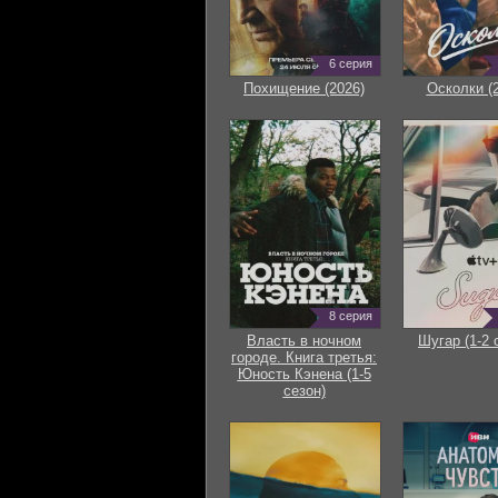
6 серия
Похищение (2026)
Осколки (
8 серия
Власть в ночном
Шугар (1-2 
городе. Книга третья:
Юность Кэнена (1-5
сезон)