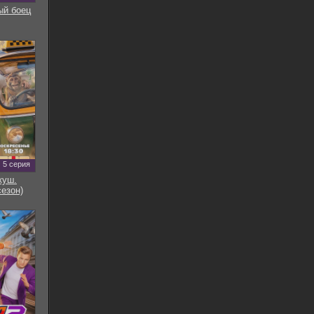
ый боец
5 серия
куш.
сезон)