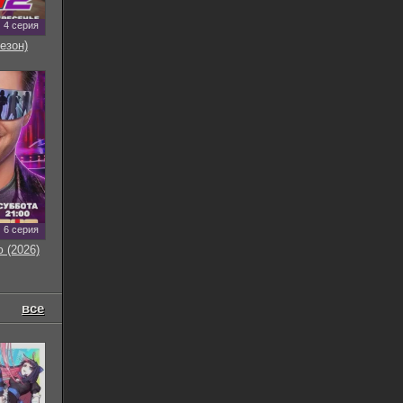
4 серия
езон)
6 серия
 (2026)
все