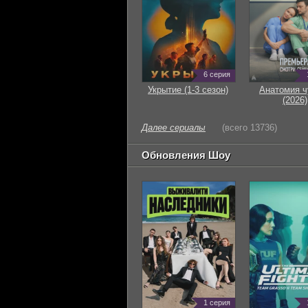
6 серия
Укрытие (1-3 сезон)
Анатомия ч
(2026)
Далее сериалы
(всего 13736)
Обновления Шоу
1 серия