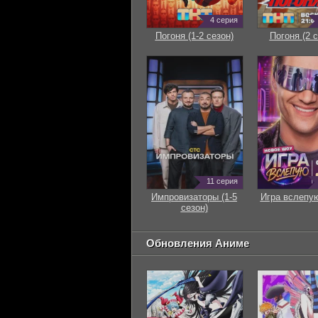
4 серия
Погоня (1-2 сезон)
Погоня (2 с
11 серия
Импровизаторы (1-5
Игра вслепую
сезон)
Обновления Аниме