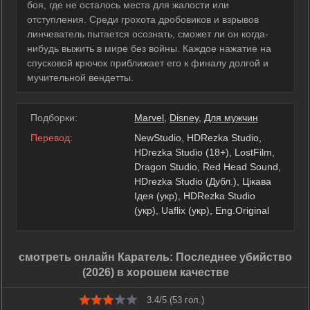
боя, где не осталось места для жалости или
отступления. Среди грохота дробовиков и взрывов
линчеватель пытается осознать, сможет ли он когда-
нибудь выжить в мире без войны. Каждое нажатие на
спусковой крючок приближает его к финалу долгой и
мучительной вендетты.
Подборки:
Marvel
,
Disney
,
Для мужчин
Перевод:
NewStudio, HDRezka Studio,
HDrezka Studio (18+), LostFilm,
Dragon Studio, Red Head Sound,
HDrezka Studio (Дубл.), Цікава
Ідея (укр), HDRezka Studio
(укр), Uaflix (укр), Eng.Original
смотреть онлайн Каратель: Последнее убийство
(2026) в хорошем качестве
3.4/5 (
53
гол.)