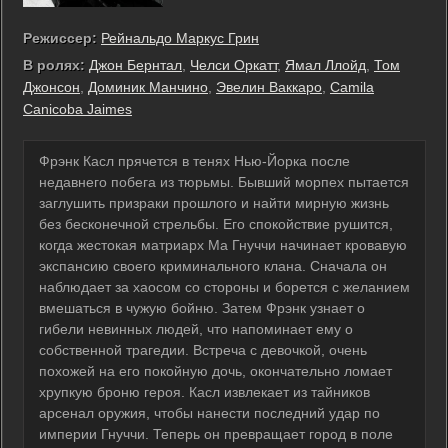
Режиссер:
Рейнальдо Маркус Грин
В ролях:
Джон Бернтал
,
Челси Оркатт
,
Ямал Ллойд
,
Том
Джонсон
,
Доминик Манчино
,
Эвелин Ваккаро
,
Camila
Canicoba Jaimes
Фрэнк Касл прячется в тенях Нью-Йорка после
недавнего побега из тюрьмы. Бывший морпех пытается
заглушить призраки прошлого и найти мирную жизнь
без бесконечной стрельбы. Его спокойствие рушится,
когда жестокая матриарх Ма Гнуччи начинает кровавую
экспансию своего криминального клана. Сначала он
наблюдает за хаосом со стороны и борется с желанием
вмешаться в чужую бойню. Затем Фрэнк узнает о
гибели невинных людей, что напоминает ему о
собственной трагедии. Встреча с девочкой, очень
похожей на его покойную дочь, окончательно ломает
хрупкую броню героя. Касл извлекает из тайников
арсенал оружия, чтобы нанести последний удар по
империи Гнуччи. Теперь он превращает город в поле