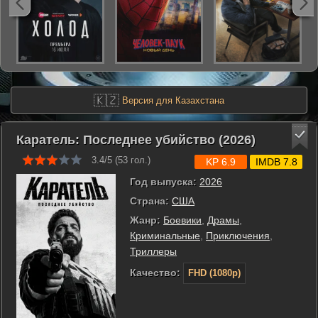
🇰🇿
Версия для Казахстана
Каратель: Последнее убийство (2026)
3.4/5 (
53
гол.)
KP 6.9
IMDB 7.8
Год выпуска:
2026
Страна:
США
Жанр:
Боевики
,
Драмы
,
Криминальные
,
Приключения
,
Триллеры
Качество:
FHD (1080p)