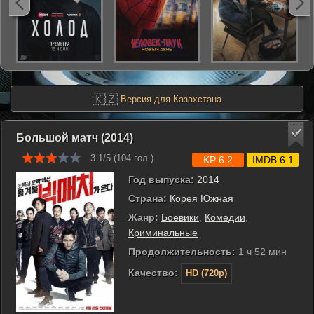
🇰🇿
Версия для Казахстана
Большой матч (2014)
3.1/5 (
104
гол.)
KP 6.2
IMDB 6.1
Год выпуска:
2014
Страна:
Корея Южная
Жанр:
Боевики
,
Комедии
,
Криминальные
Продолжительность:
1 ч 52 мин
Качество:
HD (720p)