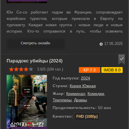
Юн Со-со работает гидом во Франции, сопровождает
корейских туристов, которые приехали в Европу по
турпакету. Каждая новая группа - новые люди и новые
истории. Кто-то отправился в путь, чтобы освежить
многолетние отношения, кто-то - чтобы красиво отметить
букетно-конфетный период, кто-то - наоборот, чтобы
17.05.2025
зажевать горькие слезы после разрыва или ...
Парадокс убийцы (2024)
3.6/5 (
104
гол.)
KP 7.3
IMDB 8.0
Год выпуска:
2024
Страна:
Корея Южная
Жанр:
Криминал
,
Комедии
,
Триллеры
,
Драмы
Продолжительность:
50 мин
Качество:
FHD (1080p)