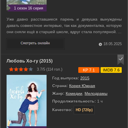
1 сезон 16 серия
Уже давно расставшиеся парень и девушка вынуждены
давать совместное интервью, так как документалка, которую
они сняли ещё в старшей школе, вдруг стала популярной. ...
18.05.2025
Любовь Хо-гу (2015)
3.7/5 (
114
гол.)
KP 7.1
IMDB 7.6
Год выпуска:
2015
Страна:
Корея Южная
Жанр:
Комедии
,
Мелодрамы
Продолжительность:
1 ч
Качество:
HD (720p)