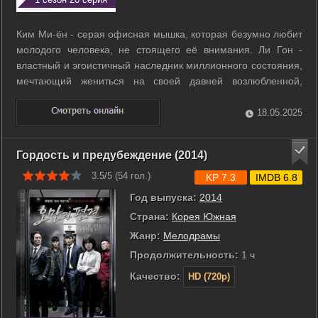
Ким Ми-ён - серая офисная мышка, которая безумно любит
молодого человека, не стоящего её внимания. Ли Гон -
властный и эгоистичный наследник миллионного состояния,
мечтающий жениться на своей давней возлюбленной,
которую обещал заполучить ещё в юности. Стечение
нелепых обстоятельств сводит наших героев и однажды
18.05.2025
утром они просыпаются в одной ...
Гордость и предубеждение (2014)
3.5/5 (
54
гол.)
KP 7.3
IMDB 6.8
Год выпуска:
2014
Страна:
Корея Южная
Жанр:
Мелодрамы
Продолжительность:
1 ч
Качество:
HD (720p)