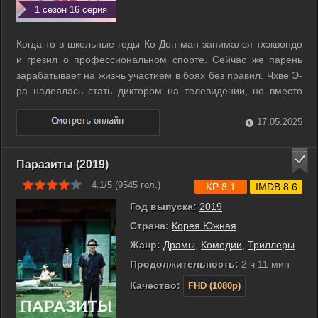
1 сезон 16 серия
Когда-то в школьные годы Ко Дон-ман занимался тхэквондо
и грезил о профессиональном спорте. Сейчас же парень
зарабатывает на жизнь участием в боях без правил. Чхве Э-
ра надеялась стать диктором на телевидении, но вместо
этого работает за информационной стойкой в универмаге.
Эта история о том, что судьба часто складывается не так,
17.05.2025
как того желаешь, ...
Паразиты (2019)
4.1/5 (
9545
гол.)
KP 8.1
IMDB 8.6
Год выпуска:
2019
Страна:
Корея Южная
Жанр:
Драмы
,
Комедии
,
Триллеры
Продолжительность:
2 ч 11 мин
Качество:
FHD (1080p)