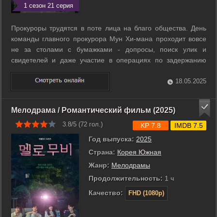
1 сезон 21 серия
Прокуроры трудятся в поте лица на благо общества. День
команды главного прокурора Мун Хи-мана проходит вовсе
не за столами с бумажками - допросы, поиск улик и
свидетелей и даже участие в операциях по задержанию
давно стали привычным делом. Под руководством Хи-мана
работает Ку Дон-чхи – ведущий прокурор с острым умом и
18.05.2025
стальной хваткой. Команда уже ...
Мелодрама / Романтический фильм (2025)
3.8/5 (
72
гол.)
KP 7.8
IMDB 7.5
Год выпуска:
2025
Страна:
Корея Южная
Жанр:
Мелодрамы
Продолжительность:
1 ч
Качество:
FHD (1080p)