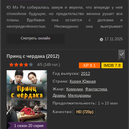
Ю Мэ Ри собиралась замуж и верила, что впереди у неё
спокойное будущее, но предательство жениха рушит все
планы. Вдобавок она остаётся с долгами и
неопределённостью. Неожиданно она выигрывает
роскошный таунхаус, но получить его можно только в
статусе жены. У неё рождается смелая идея — найти
17.11.2025
человека, готового заключить фиктивный брак. Вскоре в её
...
Принц с чердака (2012)
4/5 (
149
гол.)
KP 8.1
IMDB 7.8
Год выпуска:
2012
Страна:
Корея Южная
Жанр:
Комедии
,
Фантастика
,
Драмы
,
Мелодрамы
Продолжительность:
1 ч 10 мин
Качество:
HD (720p)
1 сезон 20 серия