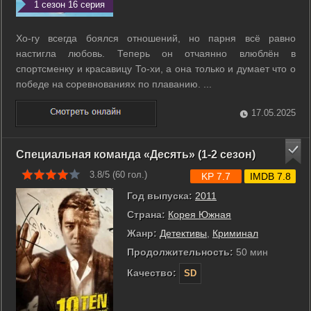
1 сезон 16 серия
Хо-гу всегда боялся отношений, но парня всё равно
настигла любовь. Теперь он отчаянно влюблён в
спортсменку и красавицу То-хи, а она только и думает что о
победе на соревнованиях по плаванию. ...
17.05.2025
Специальная команда «Десять» (1-2 сезон)
3.8/5 (
60
гол.)
KP 7.7
IMDB 7.8
Год выпуска:
2011
Страна:
Корея Южная
Жанр:
Детективы
,
Криминал
Продолжительность:
50 мин
Качество:
SD