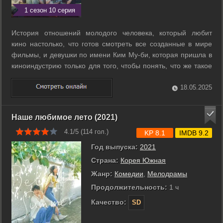
1 сезон 10 серия
История отношений молодого человека, который любит
кино настолько, что готов смотреть все созданные в мире
фильмы, и девушки по имени Ким Му-би, которая пришла в
киноиндустрию только для того, чтобы понять, что же такое
кино. ...
18.05.2025
Наше любимое лето (2021)
4.1/5 (
114
гол.)
KP 8.1
IMDB 9.2
Год выпуска:
2021
Страна:
Корея Южная
Жанр:
Комедии
,
Мелодрамы
Продолжительность:
1 ч
Качество:
SD