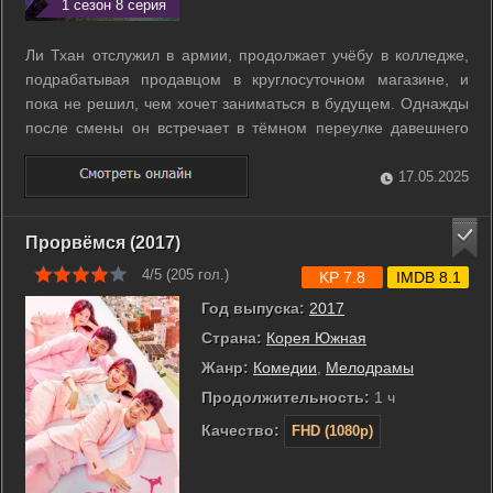
1 сезон 8 серия
Ли Тхан отслужил в армии, продолжает учёбу в колледже,
подрабатывая продавцом в круглосуточном магазине, и
пока не решил, чем хочет заниматься в будущем. Однажды
после смены он встречает в тёмном переулке давешнего
посетителя, слово за слово, и вот уже прихваченным из
магазина молотком парень разбивает хаму голову. Вне себя
17.05.2025
от ужаса и чувства вины ...
Прорвёмся (2017)
4/5 (
205
гол.)
KP 7.8
IMDB 8.1
Год выпуска:
2017
Страна:
Корея Южная
Жанр:
Комедии
,
Мелодрамы
Продолжительность:
1 ч
Качество:
FHD (1080p)