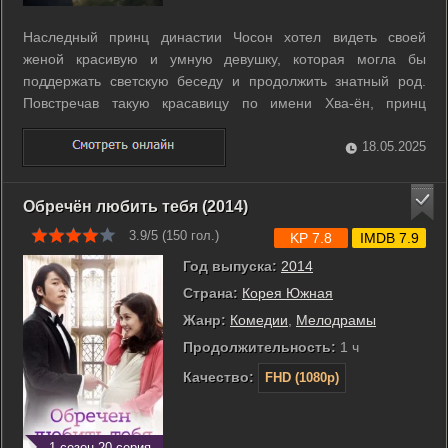
Наследный принц династии Чосон хотел видеть своей
женой красивую и умную девушку, которая могла бы
поддержать светскую беседу и продолжить знатный род.
Повстречав такую красавицу по имени Хва-ён, принц
женился на ней, но вскоре девушку обнаружили утонувшей в
местном пруду. Не веря в злосчастное стечение
18.05.2025
обстоятельств, принц принимается за поиски ...
Обречён любить тебя (2014)
3.9/5 (
150
гол.)
KP 7.8
IMDB 7.9
Год выпуска:
2014
Страна:
Корея Южная
Жанр:
Комедии
,
Мелодрамы
Продолжительность:
1 ч
Качество:
FHD (1080p)
1 сезон 20 серия