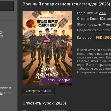
Военный повар становится легендой (2026)
Год выпуска:
2026
Страна:
Корея Южная
Жанр:
Комедии
,
Фант
Продолжительность:
24
,
21
Качество:
FHD (1080
В этой истории армей
масштабную видеоигру
сложным квестом. Кан
казарме, имея лишь о
едой. Вместо привычн
тайному игровому инт
Голограмма предлагает
1 сезон 12 серия
орамы
лы
13735
Спустить курок (2025)