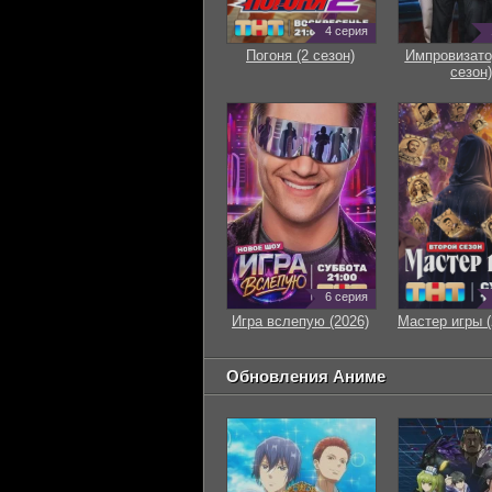
4 серия
Погоня (2 сезон)
Импровизато
сезон)
6 серия
Игра вслепую (2026)
Мастер игры (
Обновления Аниме