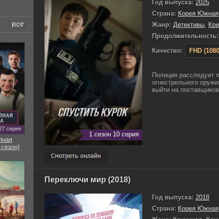
Год выпуска:
2025
Страна:
Корея Южная
все
Жанр:
Детективы
,
Кр
Продолжительность:
Качество:
FHD (1080
Полиция расследует 
огнестрельного оружи
выйти на поставщиков.
27 серия
1 сезон 10 серия
пная
 сезон)
Переключи мир (2018)
Год выпуска:
2018
Страна:
Корея Южная