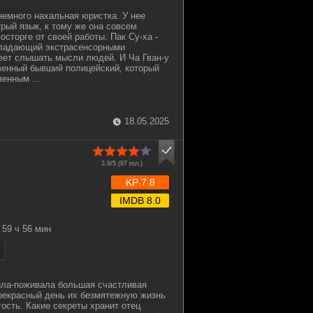
немного нахальная юристка. У нее
трый язык, к тому же она совсем
осторге от своей работы. Пак Су-ха -
обладающий экстрасенсорными
еет слышать мысли людей. И Ча Гван-у
венный бывший полицейский, который
енным ...
18.05.2025
3.9/5 (
97
гол.)
KP 7.8
IMDB 8.0
59 ч 56 мин
ила-поживала большая счастливая
прекрасный день их безмятежную жизнь
ость. Какие секреты хранит отец