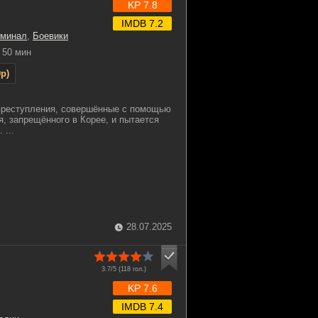
KP 7.8
IMDB 7.2
иминал
,
Боевики
50 мин
p)
преступления, совершённые с помощью
я, запрещённого в Корее, и пытается
 ...
28.07.2025
3.7/5 (
118
гол.)
KP 7.6
IMDB 7.4