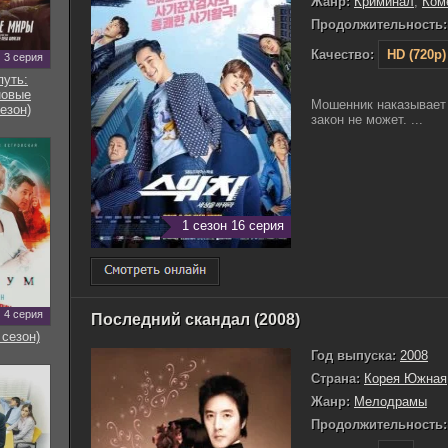
Жанр:
Криминал
,
Ком
Продолжительность:
Качество:
HD (720p)
3 серия
путь:
новые
Мошенник наказывает 
езон)
закон не может. ...
1 сезон 16 серия
4 серия
Последний скандал (2008)
 сезон)
Год выпуска:
2008
Страна:
Корея Южная
Жанр:
Мелодрамы
Продолжительность: