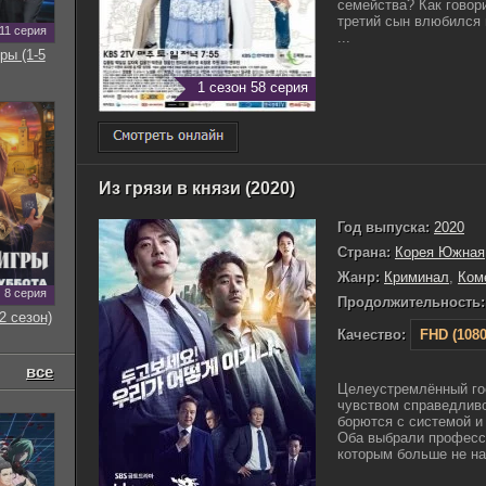
семейства? Как говори
третий сын влюбился 
11 серия
...
ры (1-5
1 сезон 58 серия
Из грязи в князи (2020)
Год выпуска:
2020
Страна:
Корея Южная
Жанр:
Криминал
,
Ком
8 серия
Продолжительность:
2 сезон)
Качество:
FHD (1080
все
Целеустремлённый го
чувством справедливо
борются с системой 
Оба выбрали професс
которым больше не на 