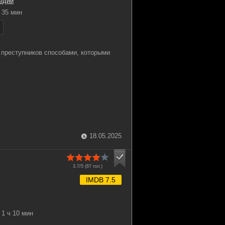
едии
35 мин
преступников способами, которыми
18.05.2025
3.7/5 (
87
гол.)
IMDB 7.5
1 ч 10 мин