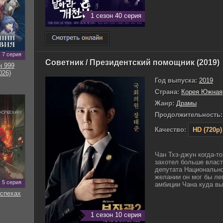
1 сезон 40 серия
7 серия
Советник / Президентский помощник (2019)
н 999
026)
Год выпуска:
2019
Страна:
Корея Южная
Жанр:
Драмы
Продолжительность:
Качество:
HD (720p)
Чан Тхэ-джун когда-т
захотел больше власти
депутата Национально
желании он мог бы лег
5 серия
амбиции Чана куда выш
оспехах
1 сезон 10 серия