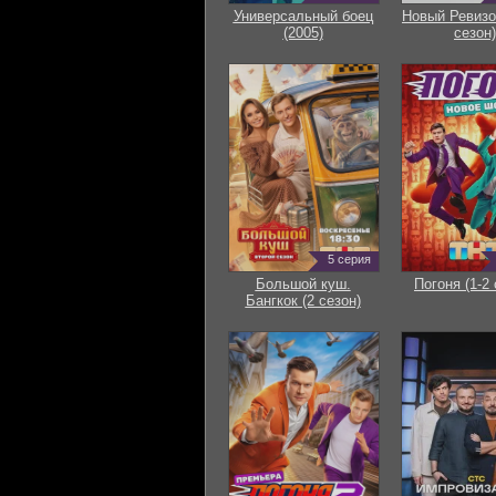
Универсальный боец
Новый Ревизо
(2005)
сезон)
5 серия
Большой куш.
Погоня (1-2 
Бангкок (2 сезон)