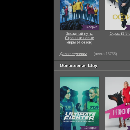
3 серия
Звездный путь:
Офис (1-9 
Странные новые
миры (4 сезон)
Далее сериалы
(всего 13735)
Обновления Шоу
12 серия