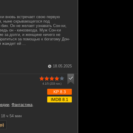
хи вновь встречает свою первую
я, ныне скрывающегося под
бин. Он не желает узнавать Сон-хи,
ведь он - кинозвезда. Муж Сон-хи
ме за долги, и женщине ничего не
обратиться за помощью к богатому Дон-
 жаждет ей ...
18.05.2025
4.1/5 (
233
гол.)
KP 8.3
IMDB 8.1
медии
,
Фантастика
,
18 ч 54 мин
p)