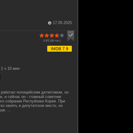
17.05.2025
3.9/5 (
90
гол.)
IMDB 7.9
1 ч 10 мин
о работал полицейским детективом, но
, и сейчас он - главный советник
го собрания Республики Корея. При
ко занять и депутатское место, но
е. ...