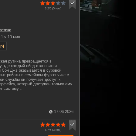
3.2/5 (
5
гол.)
астика
1 ч 10 мин
p)
ская рутина превращается в
, где каждый обед становится
 Сон Джэ оказывается в суровой
пыт работы в семейном фургончике с
ой службы он получает доступ к
ерфейсу, который доступен только ему.
 систему ...
17.06.2026
4.7/5 (
3
гол.)