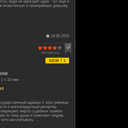
тся, беда не приходит одна - тут ещё и
в эгоистичную и своенравную девушку.
18.05.2025
3.8/5 (
100
гол.)
IMDB 7.1
едии
1 ч 10 мин
p)
сударственный адвокат с обострённым
сти и мягкосердечный репортёр
и защищают жертв судебных ошибок.
ию по зову души и помогают людям,
кого рассчитывать. ...