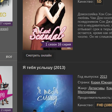
Качество:
SD
Домохозяйка Хон Сон-
любовь Чан Дон-чхол
псевдонимом Сон Джэ-
27 серия
что и неудивительно, 
сезон)
отбывает срок в тюрь
остается, кроме как 
чхолю. Он не слишком
1 сезон 16 серия
все
Я тебя услышу (2013)
Год выпуска:
2013
Страна:
Корея Южная
Жанр:
Детективы
,
Ко
Мелодрамы
Продолжительность:
Качество:
FHD (1080
2 серия