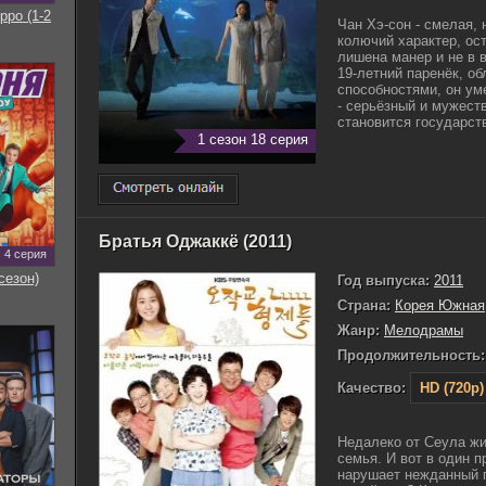
рро (1-2
Чан Хэ-сон - смелая, 
колючий характер, ос
лишена манер и не в в
19-летний паренёк, 
способностями, он ум
- серьёзный и мужест
становится государств
1 сезон 18 серия
Братья Оджаккё (2011)
4 серия
сезон)
Год выпуска:
2011
Страна:
Корея Южная
Жанр:
Мелодрамы
Продолжительность:
Качество:
HD (720p)
Недалеко от Сеула ж
семья. И вот в один 
нарушает нежданный г