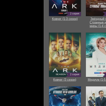
2 серия
Ковчег (1-3 сезон)
Звёздный 
Странные 
миры (1-4 с
2 серия
Ковчег (3 сезон)
Медиум (1-5