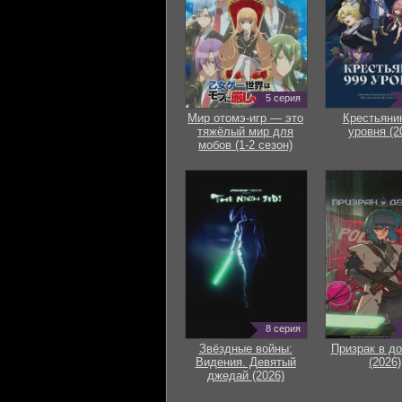
5 серия
Мир отомэ-игр — это
Крестьяни
тяжёлый мир для
уровня (2
мобов (1-2 сезон)
8 серия
Звёздные войны:
Призрак в д
Видения. Девятый
(2026)
джедай (2026)