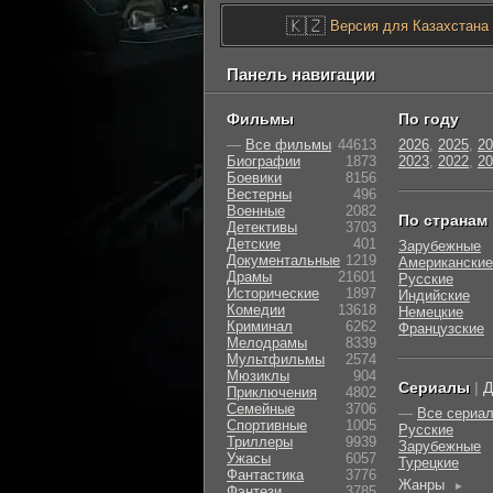
🇰🇿
Версия для Казахстана
Панель навигации
Фильмы
По году
—
Все фильмы
44613
2026
,
2025
,
20
Биографии
1873
2023
,
2022
,
20
Боевики
8156
Вестерны
496
Военные
2082
По странам
Детективы
3703
Детские
401
Зарубежные
Документальные
1219
Американские
Драмы
21601
Русские
Исторические
1897
Индийские
Комедии
13618
Немецкие
Криминал
6262
Французские
Мелодрамы
8339
Мультфильмы
2574
Мюзиклы
904
Сериалы
|
Д
Приключения
4802
Семейные
3706
—
Все сериа
Cпортивные
1005
Русские
Триллеры
9939
Зарубежные
Ужасы
6057
Турецкие
Фантастика
3776
Жанры
►
Фэнтези
3785