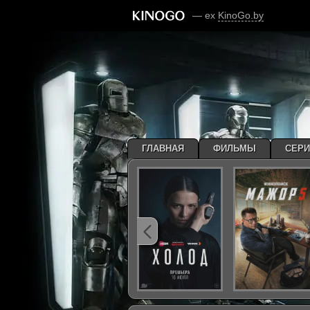
— ex
KinoGo.by
ГЛАВНАЯ
ФИЛЬМЫ
СЕР