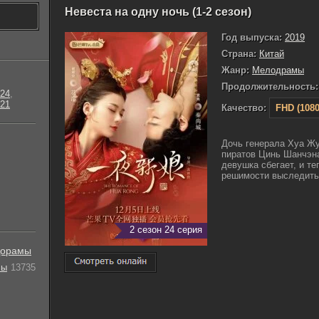
Невеста на одну ночь (1-2 сезон)
Год выпуска:
2019
Страна:
Китай
Жанр:
Мелодрамы
Продолжительность:
24
,
21
Качество:
FHD (1080
Дочь генерала Хуа Жу
пиратов Цинь Шанчэна
девушка сбегает, и т
решимости выследить е
2 сезон 24 серия
орамы
лы
13735