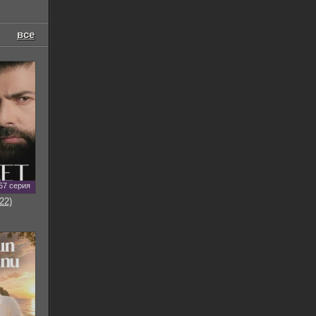
все
57 серия
22)