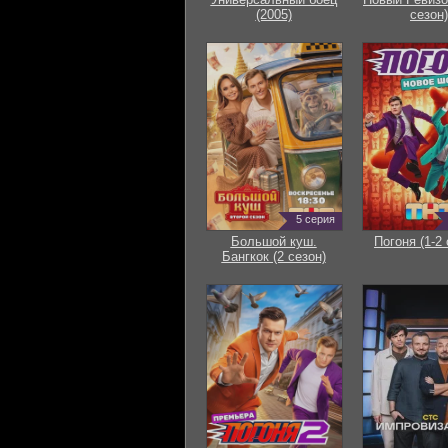
(2005)
сезон)
5 серия
Большой куш.
Погоня (1-2 
Бангкок (2 сезон)