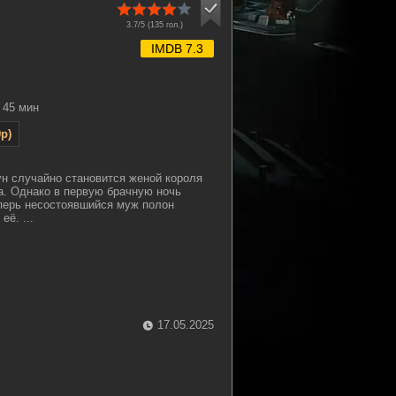
3.7/5 (
135
гол.)
IMDB 7.3
45 мин
p)
н случайно становится женой короля
. Однако в первую брачную ночь
еперь несостоявшийся муж полон
ё. ...
17.05.2025