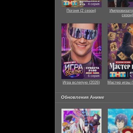
4 серия
Погоня (2 сезон)
Импровизато
сезон)
6 серия
Игра вслепую (2026)
Мастер игры (
Обновления Аниме