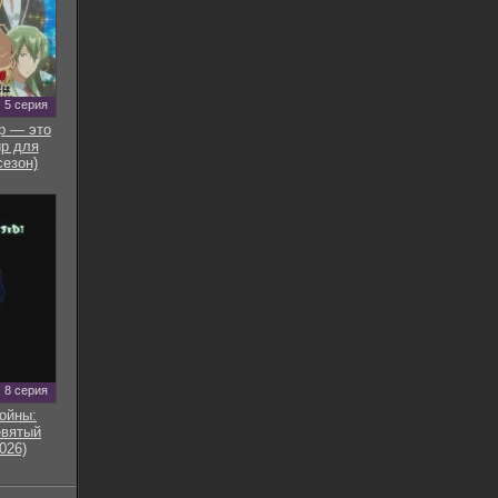
5 серия
р — это
р для
сезон)
8 серия
ойны:
евятый
026)