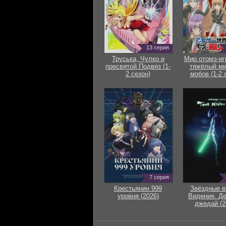
13 серия
Труська, Чулко и
Мир отомэ-иг
пресвятой Подвяз (1-
тяжёлый ми
2 сезон)
мобов (1-2 
7 серия
Крестьянин 999
Звёздные в
уровня (2026)
Видения. Д
джедай (2