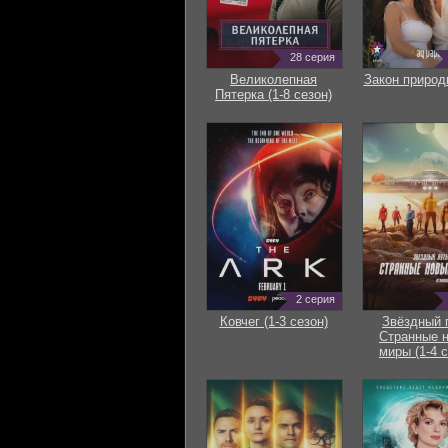
28 серия
Великолепная
Закон природ
Пятерка (1-8 сезон)
2 серия
Ковчег (1-3 сезон)
Звёздный 
Странные 
миры (1-4 с