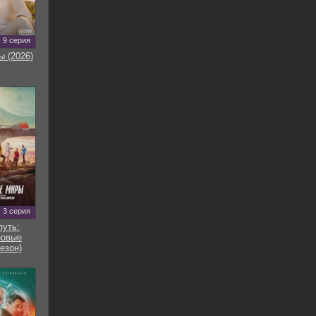
9 серия
ы (2026)
3 серия
путь:
новые
езон)