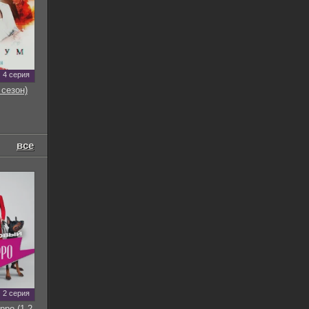
4 серия
 сезон)
все
2 серия
рро (1-2