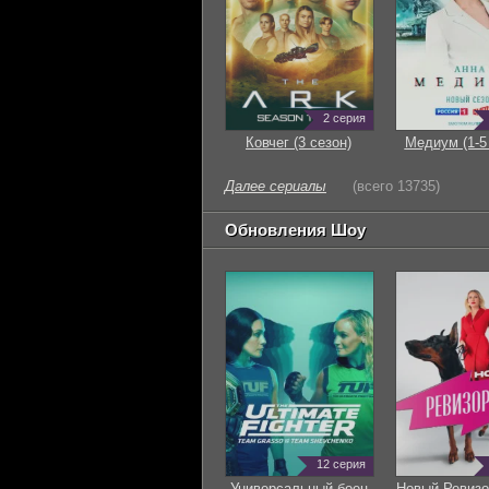
2 серия
Ковчег (3 сезон)
Медиум (1-5
Далее сериалы
(всего 13735)
Обновления Шоу
12 серия
Универсальный боец
Новый Ревизо