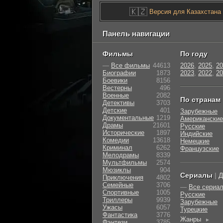
🇰🇿
Версия для Казахстана
Панель навигации
Фильмы
По году
—
Все фильмы
44613
2026
,
2025
,
20
Биографии
1873
2023
,
2022
,
20
Боевики
8156
Вестерны
496
Военные
2082
По странам
Детективы
3703
Детские
401
Зарубежные
Документальные
1219
Американские
Драмы
21601
Русские
Исторические
1897
Индийские
Комедии
13618
Немецкие
Криминал
6262
Французские
Мелодрамы
8339
Мультфильмы
2574
Мюзиклы
904
Сериалы
|
Д
Приключения
4802
Семейные
3706
—
Все сериа
Cпортивные
1005
Русские
Триллеры
9939
Зарубежные
Ужасы
6057
Турецкие
Фантастика
3776
Жанры
►
Фэнтези
3785