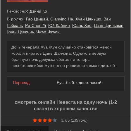
Режиссер:
Дэнни Ко
В ролях:
Гао Цзицай
,
Qianying He
,
Хуан Цяньшо
,
Ван
Пэйхань
,
Po-Chen Yi
,
Юй Кайнин
,
Юань Хао
,
Цзан Цзиньшэн
,
Чжан Цзялинь
,
Чжао Чжаои
Дочь генерала Хуа Жун случайно становится женой
короля пиратов Цинь Шанчэна. Однако в первую
брачную ночь девушка сбегает, и теперь
несостоявшийся муж полон решимости выследить её.
Перевод:
Рус. Люб. одноголосый
смотреть онлайн Невеста на одну ночь (1-2
сезон) в хорошем качестве
3.7/5 (
135
гол.)