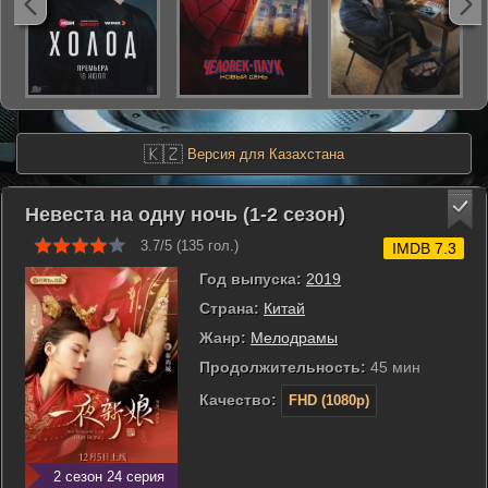
🇰🇿
Версия для Казахстана
Невеста на одну ночь (1-2 сезон)
3.7/5 (
135
гол.)
IMDB 7.3
Год выпуска:
2019
Страна:
Китай
Жанр:
Мелодрамы
Продолжительность:
45 мин
Качество:
FHD (1080p)
2 сезон 24 серия