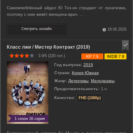
Самовлюблённый айдол Ю Тхэ-ин страдает от лунатизма,
поэтому с ним живёт женщина-врач. ...
18.05.2025
Класс лжи / Мистер Контракт (2019)
3.9/5 (
220
гол.)
KP 7.5
IMDB 7.8
Год выпуска:
2019
Страна:
Корея Южная
Жанр:
Детективы
,
Мелодрамы
Продолжительность:
1 ч
Качество:
FHD (1080p)
1 сезон 16 серия