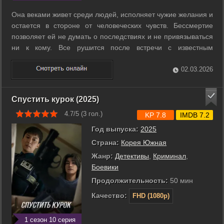
Она веками живет среди людей, исполняет чужие желания и
остается в стороне от человеческих чувств. Бессмертие
позволяет ей не думать о последствиях и не привязываться
ни к кому. Все рушится после встречи с известным
спортсменом, который отчаянно хочет изменить свою
судьбу. Один неверный выбор лишает ее прежней силы и
02.03.2026
превращает в обычного ...
Спустить курок (2025)
4.7/5 (
3
гол.)
KP 7.8
IMDB 7.2
Год выпуска:
2025
Страна:
Корея Южная
Жанр:
Детективы
,
Криминал
,
Боевики
Продолжительность:
50 мин
Качество:
FHD (1080p)
1 сезон 10 серия