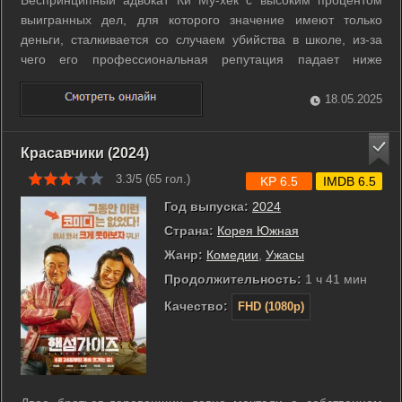
Беспринципный адвокат Ки Му-хёк с высоким процентом
выигранных дел, для которого значение имеют только
деньги, сталкивается со случаем убийства в школе, из-за
чего его профессиональная репутация падает ниже
плинтуса. Чтобы разобраться в этом запутанном деле, Му-
хёк устраивается учителем в школу, где знакомится с
18.05.2025
симпатичной учительницей ...
Красавчики (2024)
3.3/5 (
65
гол.)
KP 6.5
IMDB 6.5
Год выпуска:
2024
Страна:
Корея Южная
Жанр:
Комедии
,
Ужасы
Продолжительность:
1 ч 41 мин
Качество:
FHD (1080p)