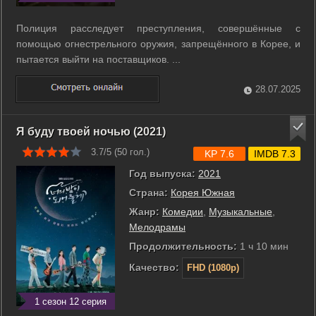
Полиция расследует преступления, совершённые с
помощью огнестрельного оружия, запрещённого в Корее, и
пытается выйти на поставщиков. ...
28.07.2025
Я буду твоей ночью (2021)
3.7/5 (
50
гол.)
KP 7.6
IMDB 7.3
Год выпуска:
2021
Страна:
Корея Южная
Жанр:
Комедии
,
Музыкальные
,
Мелодрамы
Продолжительность:
1 ч 10 мин
Качество:
FHD (1080p)
1 сезон 12 серия