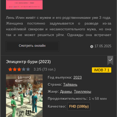
Линь Илин живёт с мужем и его родственниками уже 3 года.
Женщина постоянно задумывается о разводе из-за
назойливой свекрови и несамостоятельного мужа, но она
так и не может решиться уйти. Однажды она встречает
возлюбленного в приложении для знакомств. ...
17.05.2025
Эпицентр бури (2023)
3.2/5 (
73
гол.)
IMDB 7.1
Год выпуска:
2023
Страна:
Тайвань
Жанр:
Драмы
,
Триллеры
Продолжительность:
1 ч 58 мин
Качество:
FHD (1080p)