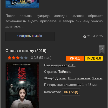
После попытки суицида молодой человек обретает
возможность видеть призраков, и теперь они ему ужасно
докучают. ...
21.04.2025
Снова в школу (2019)
3.2/5 (
57
гол.)
KP 6.1
IMDB 6.8
Год выпуска:
2019
Страна:
Тайвань
Жанр:
Драмы
,
Исторические
,
Ужасы
Продолжительность:
1 ч 43 мин
Качество:
HD (720p)