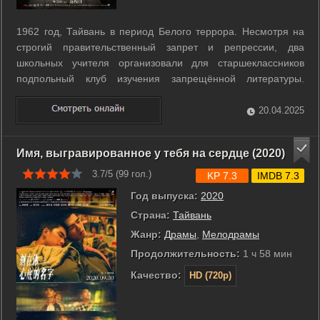
1962 год, Тайвань в период Белого террора. Несмотря на
строгий правительственный запрет и репрессии, два
школьных учителя организовали для старшеклассников
подпольный клуб изучения запрещённой литературы.
Инспектору Баю становится это известно. Вэй Чонтин, как и
все остальные участники клуба, подвергается жестоким
20.04.2025
пыткам, но не сдает товарищей. ...
Имя, выгравированное у тебя на сердце (2020)
3.7/5 (
99
гол.)
KP 7.3
IMDB 7.3
Год выпуска:
2020
Страна:
Тайвань
Жанр:
Драмы
,
Мелодрамы
Продолжительность:
1 ч 58 мин
Качество:
HD (720p)