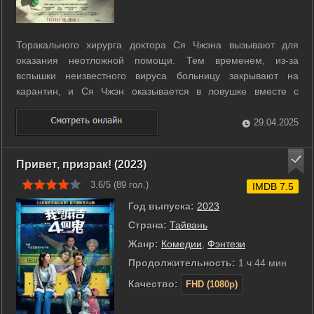
Торакального хирурга доктора Ся Чжэна вызывают для
оказания неотложной помощи. Тем временем, из-за
вспышки неизвестного вируса больницу закрывают на
карантин, и Ся Чжэн оказывается в ловушке вместе с
сотнями медицинских работников, пациентами и их
семьями. ...
29.04.2025
Привет, призрак! (2023)
3.6/5 (
89
гол.)
IMDB 7.5
Год выпуска:
2023
Страна:
Тайвань
Жанр:
Комедии
,
Фэнтези
Продолжительность:
1 ч 44 мин
Качество:
FHD (1080p)