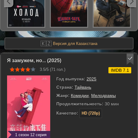
🇰🇿
Версия для Казахстана
Я замужем, но... (2025)
3.5/5 (
71
гол.)
IMDB 7.1
Год выпуска:
2025
Страна:
Тайвань
Жанр:
Комедии
,
Мелодрамы
Продолжительность:
30 мин
Качество:
HD (720p)
1 сезон 12 серия