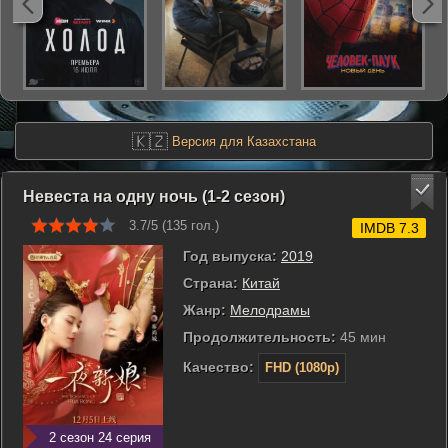
🇰🇿
Версия для Казахстана
Невеста на одну ночь (1-2 сезон)
3.7/5 (
135
гол.)
IMDB 7.3
Год выпуска:
2019
Страна:
Китай
Жанр:
Мелодрамы
Продолжительность:
45 мин
Качество:
FHD (1080p)
2 сезон 24 серия