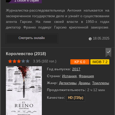
1 сезон 6 серия
Журналистка-расследовательница Антония натыкается на
засекреченное государством дело и узнаёт о существовании
агента Гарсии. На пике своей власти в 1950-х годах
диктатор Франко подверг Гарсию криогенной заморозке.
После многолетней спячки суперсолдат, похожий на
Капитана Америка, обладающий нечеловеческой силой и
18.05.2025
ловкостью, разморожен благодаря ...
Королевство (2018)
3.3/5 (
102
гол.)
KP 6.0
IMDB 7.2
Год выпуска:
2017
Страна:
Испания
,
Франция
Жанр:
Детективы
,
Драмы
,
Триллеры
Продолжительность:
2 ч 12 мин
Качество:
HD (720p)