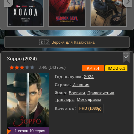
🇰🇿
Версия для Казахстана
Зорро (2024)
3.4/5 (
143
гол.)
KP 7.4
IMDB 6.3
Год выпуска:
2024
Страна:
Испания
Жанр:
Боевики
,
Приключения
,
Триллеры
,
Мелодрамы
Качество:
FHD (1080p)
1 сезон 10 серия