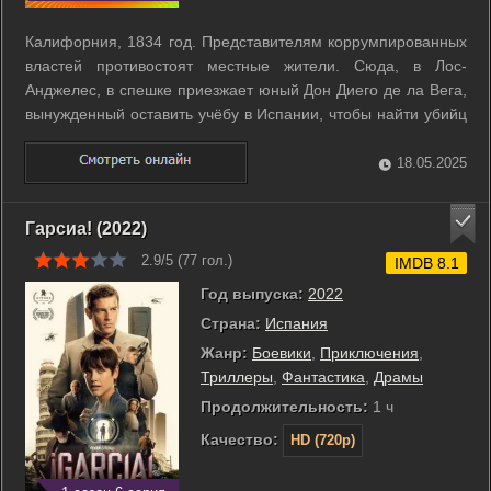
Калифорния, 1834 год. Представителям коррумпированных
властей противостоят местные жители. Сюда, в Лос-
Анджелес, в спешке приезжает юный Дон Диего де ла Вега,
вынужденный оставить учёбу в Испании, чтобы найти убийц
отца и отомстить им. Он надевает маску Зорро и бросает
вызов всесильному мексиканскому губернатору Педро
18.05.2025
Виктория, который мечтает ...
Гарсиа! (2022)
2.9/5 (
77
гол.)
IMDB 8.1
Год выпуска:
2022
Страна:
Испания
Жанр:
Боевики
,
Приключения
,
Триллеры
,
Фантастика
,
Драмы
Продолжительность:
1 ч
Качество:
HD (720p)