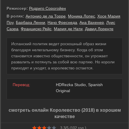
Режиссер:
Родриго Сорогойен
В ролях:
Антонио де ла Торре
,
Моника Лопес
,
Хосе Мария
Поу
,
Барбара Ленни
,
Начо Фреснеда
,
Ана Вахенер
,
Луис
Саэра
,
Франциско Рейс
,
Мария де Нати
,
Давид Лоренте
Испанский политик ведет роскошный образ жизни
благодаря нелегальному бизнесу. Когда об этом
становится известно общественности, он угрожает
развалить и потянуть за собой всю партию. Но короли
приходят и уходят, а королевство остается.
Перевод:
HDRezka Studio, Spanish
Original
смотреть онлайн Королевство (2018) в хорошем
качестве
3.3/5 (
102
гол.)