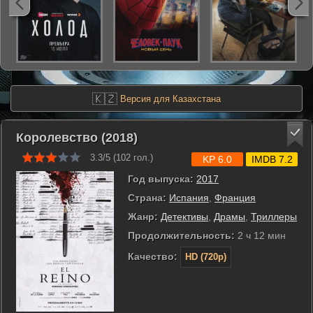
🇰🇿
Версия для Казахстана
Королевство (2018)
3.3/5 (
102
гол.)
KP 6.0
IMDB 7.2
Год выпуска:
2017
Страна:
Испания
,
Франция
Жанр:
Детективы
,
Драмы
,
Триллеры
Продолжительность:
2 ч 12 мин
Качество:
HD (720p)