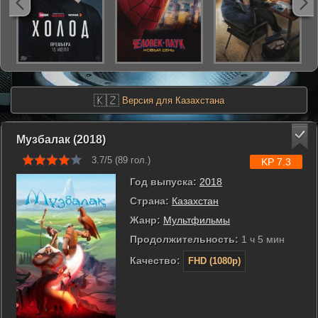
🇰🇿
Версия для Казахстана
Музбалак (2018)
3.7/5 (
89
гол.)
KP 7.3
Год выпуска:
2018
Страна:
Казахстан
Жанр:
Мультфильмы
Продолжительность:
1 ч 5 мин
Качество:
FHD (1080p)