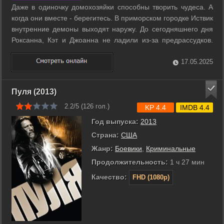
Даже в одиночку домохозяйки способны творить чудеса. А
когда они вместе - берегитесь. В приморском городке Иствик
внутренние демоны выходят наружу. До сегодняшнего дня
Роксанна, Кэт и Джоанна не ладили из-за предрассудков.
Роксанна - свободный художник, Кэт - примерная жена и
мать, а Джоанна - репортер. Но после странной встречи в
17.05.2025
парке и ...
Пуля (2013)
2.2/5 (
126
гол.)
KP 4.4
IMDB 4.4
Год выпуска:
2013
Страна:
США
Жанр:
Боевики
,
Криминальные
Продолжительность:
1 ч 27 мин
Качество:
FHD (1080p)