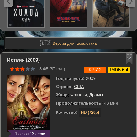
🇰🇿
Версия для Казахстана
Иствик (2009)
3.4/5 (
87
гол.)
KP 7.2
IMDB 6.4
Год выпуска:
2009
Страна:
США
Жанр:
Фэнтези
,
Драмы
Продолжительность:
43 мин
Качество:
HD (720p)
1 сезон 13 серия