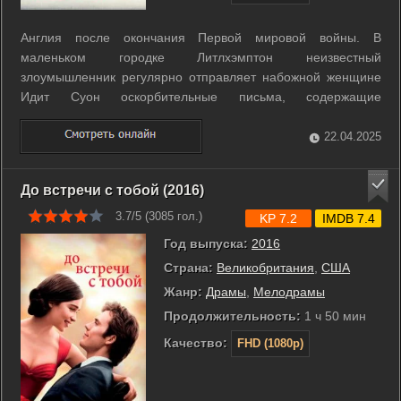
Англия после окончания Первой мировой войны. В
маленьком городке Литлхэмптон неизвестный
злоумышленник регулярно отправляет набожной женщине
Идит Суон оскорбительные письма, содержащие
нецензурную брань. После получения 19-го письма отец
Идит не выдерживает и обращается в полицию, утверждая,
22.04.2025
что знает отправителя. Главной подозреваемой становится,
...
До встречи с тобой (2016)
3.7/5 (
3085
гол.)
KP 7.2
IMDB 7.4
Год выпуска:
2016
Страна:
Великобритания
,
США
Жанр:
Драмы
,
Мелодрамы
Продолжительность:
1 ч 50 мин
Качество:
FHD (1080p)