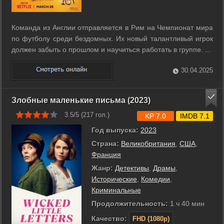
Команда из Англии отправляется в Рим на Чемпионат мира
по футболу среди бездомных. Их новый талантливый игрок
должен забыть о прошлом и научиться работать в группе. ...
30.04.2025
Злобные маленькие письма (2023)
3.5/5 (
217
гол.)
KP 7.0
IMDB 7.1
Год выпуска:
2023
Страна:
Великобритания
,
США
,
Франция
Жанр:
Детективы
,
Драмы
,
Исторические
,
Комедии
,
Криминальные
Продолжительность:
1 ч 40 мин
Качество:
FHD (1080p)