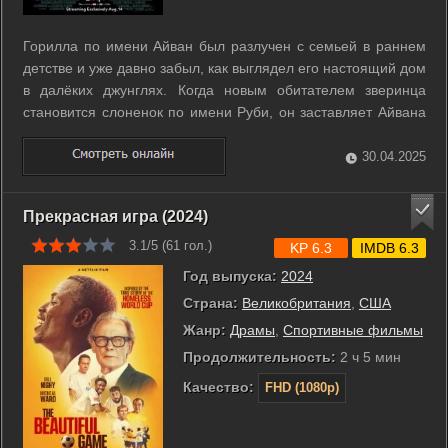
Горилла по имени Айван был разлучен с семьей в раннем
детстве и уже давно забыл, как выглядел его настоящий дом
в далёких джунглях. Когда новым обитателем зверинца
становится слоненок по имени Руби, он заставляет Айвана
вспомнить, откуда тот родом, и задуматься, где он может
быть по-настоящему счастливым. ...
30.04.2025
Прекрасная игра (2024)
3.1/5 (
61
гол.)
KP 6.3
IMDB 6.3
Год выпуска:
2024
Страна:
Великобритания
,
США
Жанр:
Драмы
,
Спортивные фильмы
Продолжительность:
2 ч 5 мин
Качество:
FHD (1080p)