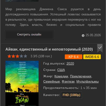
Мир рекламщика Дэмиена Сакса рушится в день
долгожданного повышения. Успешный ловелас оказывается
в реальности, где привычная иерархия перевернута с ног на
голову. Здесь власть, бизнес и социальные правила
принадлежат женщинам, а мужчины лишены всех своих
прежних привилегий. Дэмиен превращается из охотника в
25.05.2026
объект для манипуляций и насмешек. Его ...
Айван, единственный и неповторимый (2020)
3.3/5 (
108
гол.)
KP 6.4
IMDB 6.6
Год выпуска:
2020
Страна:
США
Жанр:
Комедии
,
Приключения
,
Семейные
,
Фэнтези
,
Мультфильмы
Продолжительность:
1 ч 35 мин
Качество:
FHD (1080p)