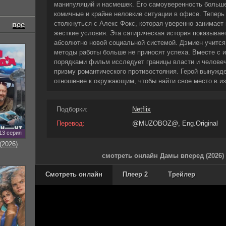
манипуляций и насмешек. Его самоуверенность больше
комичные и крайне неловкие ситуации в офисе. Теперь
столкнуться с Алекс Фокс, которая уверенно занимает
все
жесткие условия. Эта сатирическая история показывае
абсолютно новой социальной системой. Дэмиен учится
методы работы больше не приносят успеха. Вместе с 
порядками фильм исследует границы власти и человеч
призму романтического противостояния. Герой вынужд
отношение к окружающим, чтобы найти свое место в и
Подборки:
Netflix
Перевод:
@MUZOBOZ@, Eng.Original
13 серия
(2026)
смотреть онлайн Дамы вперед (2026)
Смотреть онлайн
Плеер 2
Трейлер