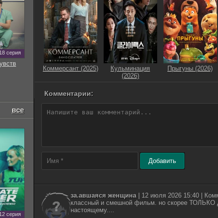
18 серия
увств
Коммерсант (2025)
Кульминация
Прыгуны (2026)
(2026)
Комментарии:
все
Добавить
за.авшаяся женщина
| 12 июля 2026 15:40 | Ком
классный и смешной фильм. но скорее ТОЛЬКО д
настоящему....
12 серия