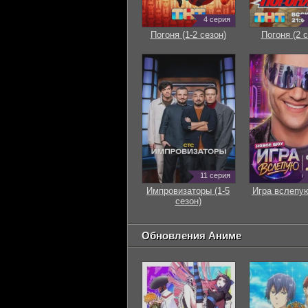
4 серия
Погоня (1-2 сезон)
Погоня (2 с
11 серия
Импровизаторы (1-5
Игра вслепую
сезон)
Обновления Аниме