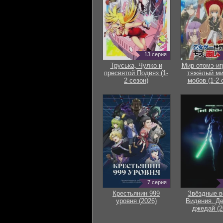
13 серия
Труська, Чулко и
Мир отомэ-иг
пресвятой Подвяз (1-
тяжёлый ми
2 сезон)
мобов (1-2 
7 серия
Крестьянин 999
Звёздные в
уровня (2026)
Видения. Д
джедай (2