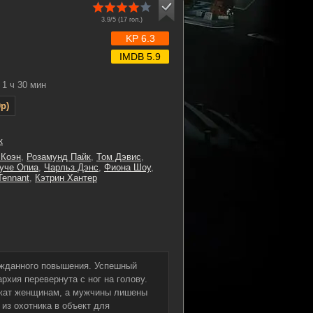
3.9/5 (
17
гол.)
KP 6.3
IMDB 5.9
1 ч 30 мин
p)
к
 Коэн
,
Розамунд Пайк
,
Том Дэвис
,
уче Опиа
,
Чарльз Дэнс
,
Фиона Шоу
,
Tennant
,
Кэтрин Хантер
ожданного повышения. Успешный
рхия перевернута с ног на голову.
ежат женщинам, а мужчины лишены
из охотника в объект для