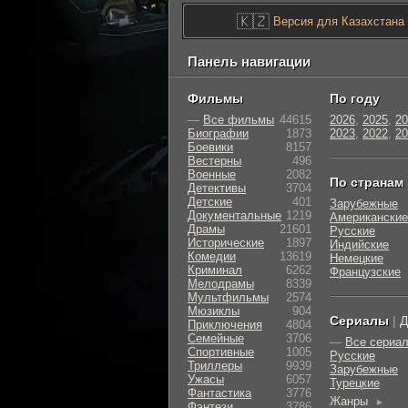
🇰🇿
Версия для Казахстана
Панель навигации
Фильмы
По году
—
Все фильмы
44615
2026
,
2025
,
20
Биографии
1873
2023
,
2022
,
20
Боевики
8157
Вестерны
496
Военные
2082
По странам
Детективы
3704
Детские
401
Зарубежные
Документальные
1219
Американские
Драмы
21601
Русские
Исторические
1897
Индийские
Комедии
13619
Немецкие
Криминал
6262
Французские
Мелодрамы
8339
Мультфильмы
2574
Мюзиклы
904
Сериалы
|
Д
Приключения
4804
Семейные
3706
—
Все сериа
Cпортивные
1005
Русские
Триллеры
9939
Зарубежные
Ужасы
6057
Турецкие
Фантастика
3776
Жанры
►
Фэнтези
3786