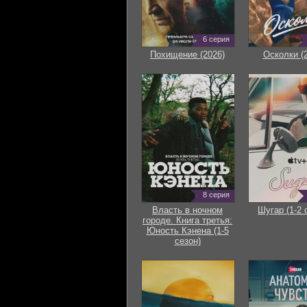
6 серия
Похищение (2026)
Осколки (
8 серия
Власть в ночном
Шугар (1-2 
городе. Книга третья:
Юность Кэнена (1-5
сезон)