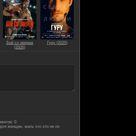
Бой со зверем
Гуру (2025)
(2026)
ментов: 0
ля женщин. жаль что это не по