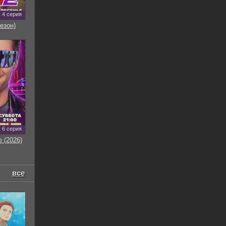
4 серия
езон)
6 серия
 (2026)
все