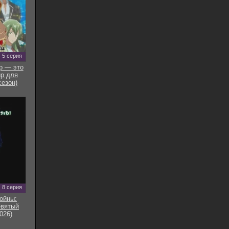
5 серия
р — это
р для
сезон)
8 серия
ойны:
евятый
026)