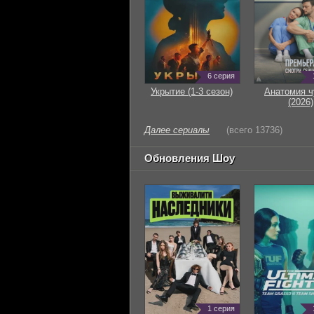
6 серия
Укрытие (1-3 сезон)
Анатомия ч
(2026)
Далее сериалы
(всего 13736)
Обновления Шоу
1 серия