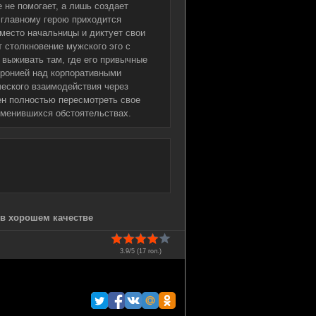
 не помогает, а лишь создает
 главному герою приходится
 место начальницы и диктует свои
т столкновение мужского эго с
 выживать там, где его привычные
иронией над корпоративными
еского взаимодействия через
ен полностью пересмотреть свое
зменившихся обстоятельствах.
 в хорошем качестве
3.9/5 (
17
гол.)