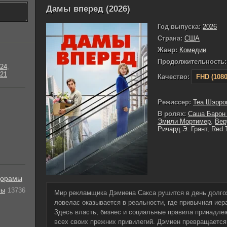
Дамы вперед (2026)
Год выпуска:
2026
Страна:
США
Жанр:
Комедии
Продолжительность:
24
,
21
Качество:
FHD (1080
Режиссер:
Теа Шэрро
В ролях:
Саша Барон
Эмили Мортимер
,
Вер
Ричард Э. Грант
,
Red 
орамы
лы
13736
Мир рекламщика Дэмиена Сакса рушится в день долг
ловелас оказывается в реальности, где привычная иера
Здесь власть, бизнес и социальные правила принадл
всех своих прежних привилегий. Дэмиен превращается 