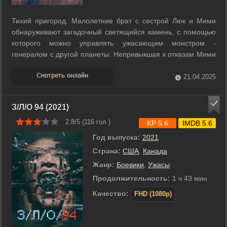
Тихий пригород. Малолетние брат с сестрой Люк и Мими
обнаруживают загадочный светящийся камень, с помощью
которого можно управлять ужасающим монстром -
генералом с другой планеты. Непривыкшая к отказам Мими
забирает артефакт себе и нарекает инопланетного гостя
Психом-расчленителем. Чудовище так хотело разрушить
21.04.2025
Вселенную, но теперь ему приходится ...
З/Л/О 94 (2021)
2.8/5 (
116
гол.)
KP 5.6
IMDB 5.6
Год выпуска:
2021
Страна:
США
,
Канада
Жанр:
Боевики
,
Ужасы
Продолжительность:
1 ч 43 мин
Качество:
FHD (1080p)