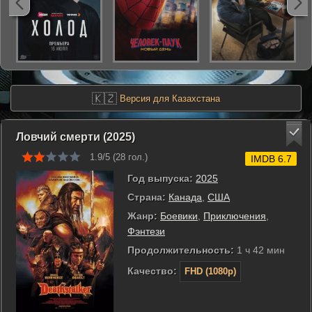
🇰🇿
Версия для Казахстана
Ловчий смерти (2025)
1.9/5 (
28
гол.)
IMDB 6.7
Год выпуска:
2025
Страна:
Канада
,
США
Жанр:
Боевики
,
Приключения
,
Фэнтези
Продолжительность:
1 ч 42 мин
Качество:
FHD (1080p)