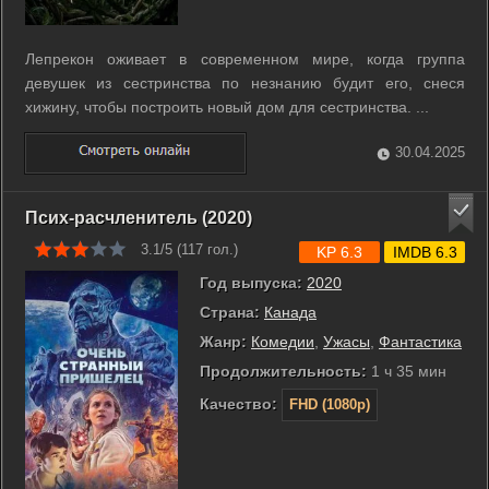
Лепрекон оживает в современном мире, когда группа
девушек из сестринства по незнанию будит его, снеся
хижину, чтобы построить новый дом для сестринства. ...
30.04.2025
Псих-расчленитель (2020)
3.1/5 (
117
гол.)
KP 6.3
IMDB 6.3
Год выпуска:
2020
Страна:
Канада
Жанр:
Комедии
,
Ужасы
,
Фантастика
Продолжительность:
1 ч 35 мин
Качество:
FHD (1080p)