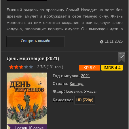
Бывший рыцарь по прозвищу Ловчий Находит на поле боя
древний амулет и пробуждает в себе тёмную силу. Жизнь
меняется: за ним охотятся создания и воины, слуги злого
колдуна, желающие вернуть амулет. Он вынужден идти в
путь сквозь земли, наполненные опасностью и магией,
сражаться с чудовищами и искать союзников. Каждая битва
11.11.2025
приближает его к ...
День мертвецов (2021)
2.7/5 (
131
гол.)
KP 5.0
IMDB 4.4
Год выпуска:
2021
Страна:
Канада
Жанр:
Боевики
,
Ужасы
Качество:
HD (720p)
1 сезон 10 серия