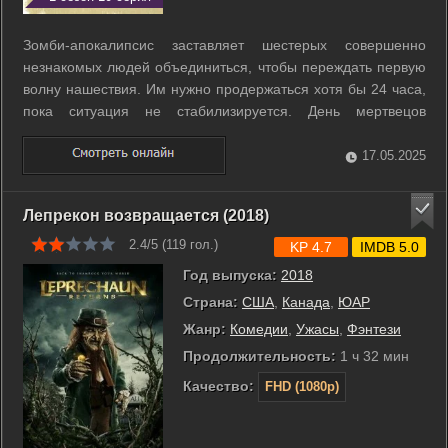
Зомби-апокалипсис заставляет шестерых совершенно
незнакомых людей объединиться, чтобы переждать первую
волну нашествия. Им нужно продержаться хотя бы 24 часа,
пока ситуация не стабилизируется. День мертвецов
запомнят все, кто сумеет его пережить. ...
17.05.2025
Лепрекон возвращается (2018)
2.4/5 (
119
гол.)
KP 4.7
IMDB 5.0
Год выпуска:
2018
Страна:
США
,
Канада
,
ЮАР
Жанр:
Комедии
,
Ужасы
,
Фэнтези
Продолжительность:
1 ч 32 мин
Качество:
FHD (1080p)