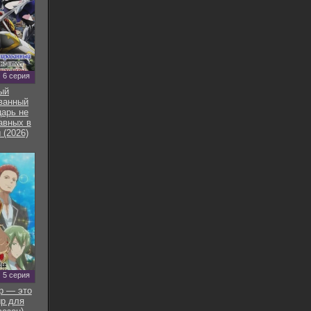
6 серия
ый
ванный
арь не
авных в
 (2026)
5 серия
р — это
р для