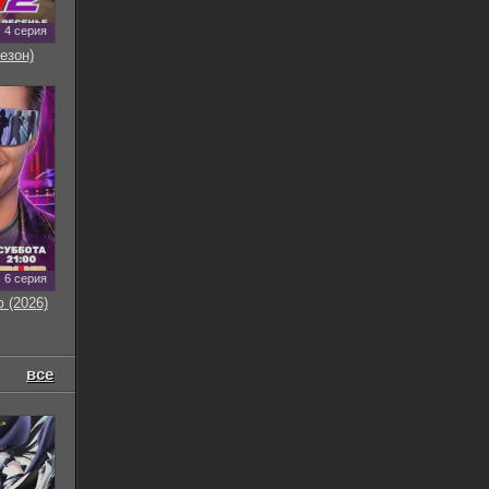
4 серия
езон)
6 серия
 (2026)
все