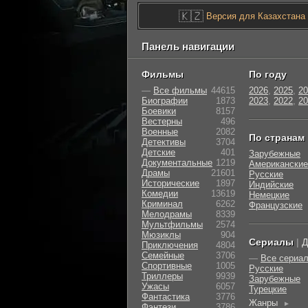
🇰🇿
Версия для Казахстана
Панель навигации
Фильмы
По году
—
Все фильмы
44615
2026
,
2025
,
20
Биографии
1873
2023
,
2022
,
20
Боевики
8157
Вестерны
496
Военные
2082
По странам
Детективы
3704
Детские
401
Зарубежные
Документальные
1219
Американские
Драмы
21601
Русские
Исторические
1897
Индийские
Комедии
13619
Немецкие
Криминал
6262
Французские
Мелодрамы
8339
Мультфильмы
2574
Мюзиклы
904
Сериалы
|
Д
Приключения
4804
Семейные
3706
—
Все сериа
Cпортивные
1005
Русские
Триллеры
9939
Зарубежные
Ужасы
6057
Турецкие
Фантастика
3776
Жанры
►
Фэнтези
3786