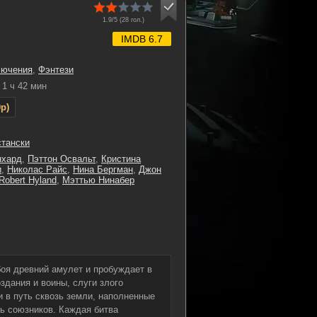
1.9/5 (
28
гол.)
IMDB 6.7
лючения
,
Фэнтези
1 ч 42 мин
p)
стански
нхард
,
Пэттон Освальт
,
Кристина
и
,
Николас Райс
,
Нина Бергман
,
Джон
Robert Hyland
,
Мэттью Нинабер
оя древний амулет и пробуждает в
здания и воины, слуги злого
 в путь сквозь земли, наполненные
ь союзников. Каждая битва