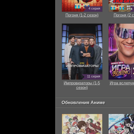
4 серия
Погоня (1-2 сезон)
Погоня (2 с
11 серия
Импровизаторы (1-5
Игра вслепую
сезон)
Обновления Аниме