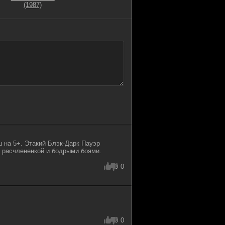
(1987)
 на 5+. Этакий Блэк-Дарк Пауэр
с расчлененкой и бодрыми боями.
0
0
0
0