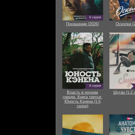
6 серия
Похищение (2026)
Осколки (
8 серия
Власть в ночном
Шугар (1-2 
городе. Книга третья:
Юность Кэнена (1-5
сезон)