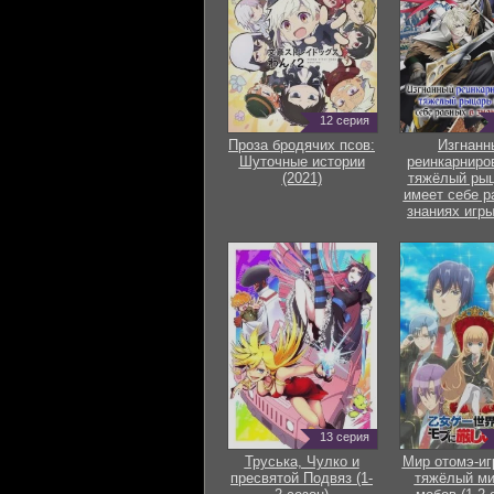
12 серия
Проза бродячих псов:
Изгнанн
Шуточные истории
реинкарниро
(2021)
тяжёлый рыц
имеет себе р
знаниях игры
13 серия
Труська, Чулко и
Мир отомэ-иг
пресвятой Подвяз (1-
тяжёлый ми