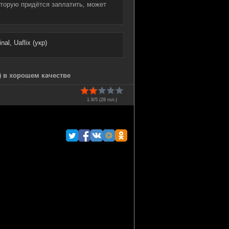
которую придётся заплатить, может
al, Uaflix (укр)
) в хорошем качестве
1.9/5 (
28
гол.)