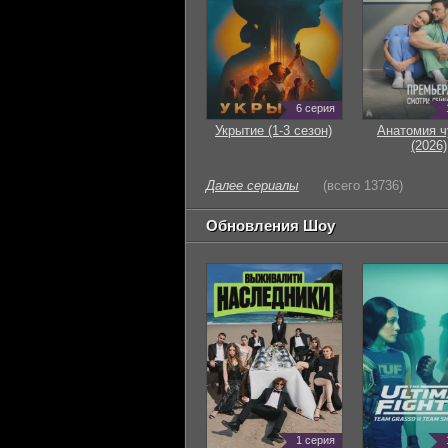
6 серия
Укрытие (1-3 сезон)
Анатомия ч
(2026)
Далее сериалы
(всего 13736)
Обновления Шоу
1 серия