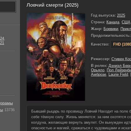
Ловчий смерти (2025)
Год выпуска:
2025
Страна:
Канада
,
США
Жанр:
Боевики
,
Прик
Продолжительность:
24
,
21
Качество:
FHD (1080
Режиссер:
Стивен Ко
В ролях:
Дэниэл Бер
Орьяло
,
Пол Лейзенб
Амброзе
,
Laurie Field
,
орамы
лы
13736
Бывший рыцарь по прозвищу Ловчий Находит на поле б
себе тёмную силу. Жизнь меняется: за ним охотятся со
колдуна, желающие вернуть амулет. Он вынужден идти
опасностью и магией, сражаться с чудовищами и искат