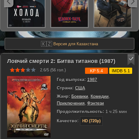
🇰🇿
Версия для Казахстана
Ловчий смерти 2: Битва титанов (1987)
2.6/5 (
56
гол.)
KP 5.4
IMDB 5.1
Год выпуска:
1987
Страна:
США
Жанр:
Боевики
,
Комедии
,
Приключения
,
Фэнтези
Продолжительность:
1 ч 25 мин
Качество:
HD (720p)