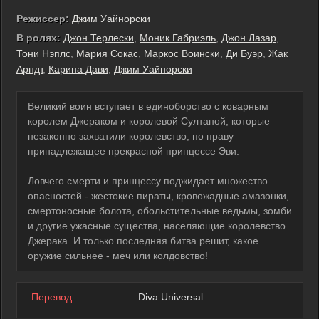
Режиссер:
Джим Уайнорски
В ролях:
Джон Терлески
,
Моник Габриэль
,
Джон Лазар
,
Тони Нэплс
,
Мария Сокас
,
Маркос Воински
,
Ди Буэр
,
Жак
Арндт
,
Карина Дави
,
Джим Уайнорски
Великий воин вступает в единоборство с коварным
королем Джераком и королевой Султаной, которые
незаконно захватили королевство, по праву
принадлежащее прекрасной принцессе Эви.
Ловчего смерти и принцессу поджидает множество
опасностей - жестокие пираты, кровожадные амазонки,
смертоносные болота, обольстительные ведьмы, зомби
и другие ужасные существа, населяющие королевство
Джерака. И только последняя битва решит, какое
оружие сильнее - меч или колдовство!
Перевод:
Diva Universal