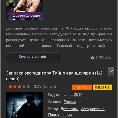
1 сезон 16 серия
Действие сериала происходит в 70-х годах прошлого века.
Музыкальный ансамбль сотрудников МВД под прикрытием
расследует дело о незаконном вывозе исторических
ценностей из страны. Главный подозреваемый –
популярный певец Аркадий Золоторевский, который, по
версии следствия, руководит преступной схемой. ...
17.05.2025
Записки экспедитора Тайной канцелярии (1-2
сезон)
3.2/5 (
68
гол.)
KP 7.0
IMDB 6.0
Год выпуска:
2010
Страна:
Россия
Жанр:
Детективы
,
Исторические
,
Приключения