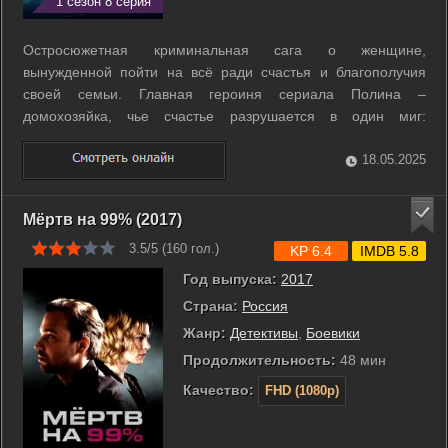
1 сезон 8 серия
Остросюжетная криминальная сага о женщине,
вынужденной пойти на всё ради счастья и благополучия
своей семьи. Главная героиня сериала Полина –
домохозяйка, чье счастье разрушается в один миг:
преступники на глазах сына убивают ее мужа, а брат
попадает в тюрьму. Выясняется, что оба участвовали в
18.05.2025
контрабанде наркотиков и перешли дорогу опасному ...
Мёртв на 99% (2017)
3.5/5 (
160
гол.)
KP 6.4
IMDB 5.8
Год выпуска:
2017
Страна:
Россия
Жанр:
Детективы
,
Боевики
Продолжительность:
48 мин
Качество:
FHD (1080p)