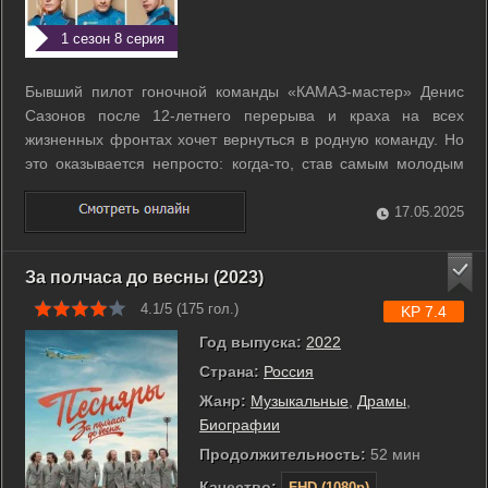
1 сезон 8 серия
Бывший пилот гоночной команды «КАМАЗ-мастер» Денис
Сазонов после 12-летнего перерыва и краха на всех
жизненных фронтах хочет вернуться в родную команду. Но
это оказывается непросто: когда-то, став самым молодым
чемпионом мира в истории ралли-рейдов, он был уволен из
«КАМАЗ-мастера» за нарушение командной этики. Денис
17.05.2025
хочет вернуть чувство ...
За полчаса до весны (2023)
4.1/5 (
175
гол.)
KP 7.4
Год выпуска:
2022
Страна:
Россия
Жанр:
Музыкальные
,
Драмы
,
Биографии
Продолжительность:
52 мин
Качество:
FHD (1080p)