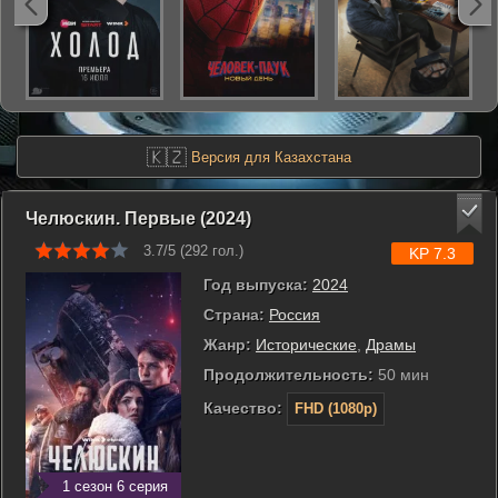
🇰🇿
Версия для Казахстана
Челюскин. Первые (2024)
3.7/5 (
292
гол.)
KP 7.3
Год выпуска:
2024
Страна:
Россия
Жанр:
Исторические
,
Драмы
Продолжительность:
50 мин
Качество:
FHD (1080p)
1 сезон 6 серия