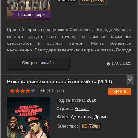
1 сезон 9 серия
Простой парень из советского Свердловска Володя Мулявин
мечтает создать свою группу, не замечая насмешки
сверстников и протест матери. Мечта сбывается
неожиданно. Благодаря талантливой игре на гитаре, Володя
быстро завоевывает популярность среди сослуживцев в
воинской части в Беларуси и создает вокальный ансамбль
17.05.2025
«Песняры», который становится ...
Вокально-криминальный ансамбль (2019)
4/5 (
410
гол.)
KP 6.9
Год выпуска:
2018
Страна:
Россия
Жанр:
Детективы
,
Драмы
Качество:
HD (720p)