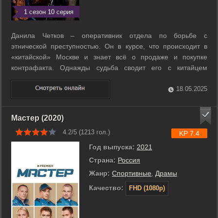
1 сезон 10 серия
Данила Четков – оперативник отдела по борьбе с
этнической преступностью. Он в курсе, что происходит в
«китайской» Москве и знает всё о продаже и покупке
контрафакта. Однажды судьба сводит его с китайцем
Йонгом, приехавшим в Россию искать свою пропавшую
дочь. Погружаясь в московское «китайское зазеркалье»,
18.05.2025
Данила помогает Йонгу и постепенно меняет ...
Мастер (2020)
4.2/5 (
1213
гол.)
KP 7.4
Год выпуска:
2021
Страна:
Россия
Жанр:
Cпортивные
,
Драмы
Качество:
FHD (1080p)