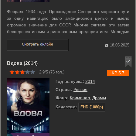
Февраль 1934 года. Прохождение Северного морского пути
за одну навигацию было амбициозной целью и имело
огромное значение для СССР. Многие считали эту затею
бесперспективным и рискованным предприятием. Молодые
и дерзкие полярники во главе с Отто Шмидтом искренне
верили в то, что на пароходе «Челюскин» им удастся
18.05.2025
выполнить поставленную задачу. Но ...
Вдова (2014)
2.9/5 (
75
гол.)
KP 5.7
Год выпуска:
2014
Страна:
Россия
Жанр:
Криминал
,
Драмы
Качество:
FHD (1080p)