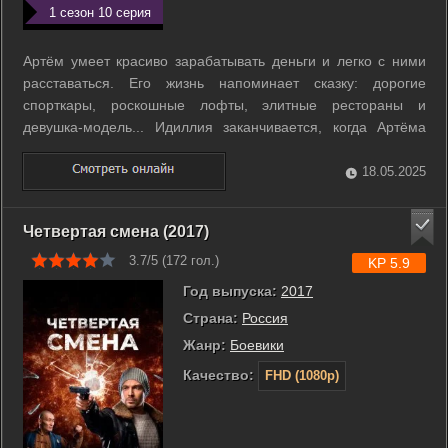
1 сезон 10 серия
Артём умеет красиво зарабатывать деньги и легко с ними
расставаться. Его жизнь напоминает сказку: дорогие
спорткары, роскошные лофты, элитные рестораны и
девушка-модель... Идиллия заканчивается, когда Артёма
принимают за опасного преступника по кличке Змей. За
Змеем охотятся и Интерпол, и агент ФСБ Хромов, и
18.05.2025
обманутые им торговцы оружием из ...
Четвертая смена (2017)
3.7/5 (
172
гол.)
KP 5.9
Год выпуска:
2017
Страна:
Россия
Жанр:
Боевики
Качество:
FHD (1080p)