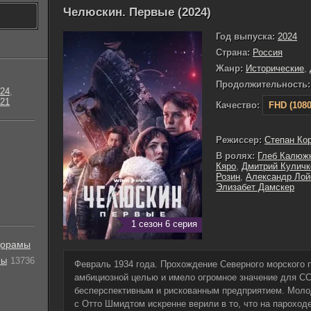
Челюскин. Первые (2024)
Год выпуска:
2024
Страна:
Россия
Жанр:
Исторические
,
Продолжительность:
24
,
21
Качество:
FHD (1080
Режиссер:
Степан Ко
В ролях:
Глеб Калюж
Кяро
,
Дмитрий Куличк
Розин
,
Александр Лой
Элизабет Дамскер
1 сезон 6 серия
орамы
лы
13736
Февраль 1934 года. Прохождение Северного морского 
амбициозной целью и имело огромное значение для СС
бесперспективным и рискованным предприятием. Молод
с Отто Шмидтом искренне верили в то, что на парохо