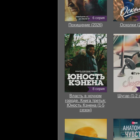
6 серия
Похищение (2026)
Осколки (
8 серия
Власть в ночном
Шугар (1-2 
городе. Книга третья:
Юность Кэнена (1-5
сезон)