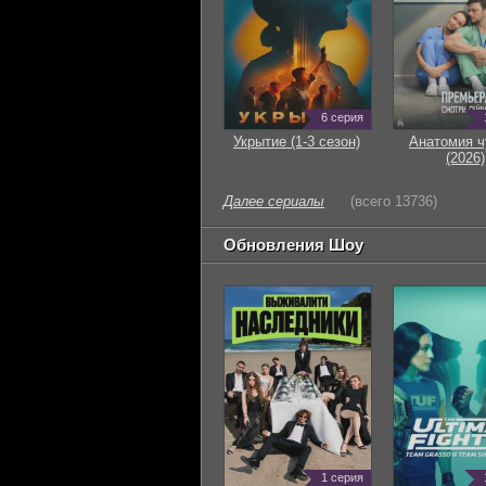
6 серия
Укрытие (1-3 сезон)
Анатомия ч
(2026)
Далее сериалы
(всего 13736)
Обновления Шоу
1 серия