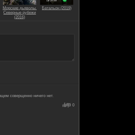
Морские дьяволы.
Батальон (2019)
Северные рубежи
(2016)
ящем соверщенно ничего нет.
0
0