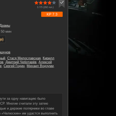
3.7/5 (
292
гол.)
KP 7.3
Драмы
50 мин
p)
ршунов
ный
,
Стася Милославская
,
Кирилл
ов
,
Дмитрий Чеботарёв
,
Алексей
е
,
Сергей Годин
,
Михаил Водзуми
,
пути за одну навигацию было
СР. Многие считали эту затею
ые и дерзкие полярники во главе
де «Челюскин» им удастся выполнить