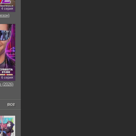
4 серия
езон)
6 серия
 (2026)
все