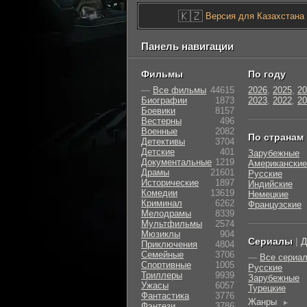
🇰🇿
Версия для Казахстана
Панель навигации
Фильмы
По году
—
Все фильмы
44615
2026
,
2025
,
20
Биографии
1873
2023
,
2022
,
20
Боевики
8157
Вестерны
496
Военные
2082
По странам
Детективы
3704
Детские
401
Зарубежные
Документальные
1219
Американские
Драмы
21601
Русские
Исторические
1897
Индийские
Комедии
13619
Немецкие
Криминал
6262
Французские
Мелодрамы
8339
Мультфильмы
2574
Мюзиклы
904
Сериалы
|
Д
Приключения
4804
Семейные
3706
—
Все сериа
Cпортивные
1005
Русские
Триллеры
9939
Зарубежные
Ужасы
6057
Турецкие
Фантастика
3776
Жанры
►
Фэнтези
3786