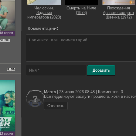
Челюскин.
Смерть на Ниле
Похождения
Задание
(1978)
бравого солдата
императора (2023)
Швейка (1972)
Комментарии:
18 серия
увств
все
Добавить
Марта
| 23 июня 2026 08:48 | Комментов: 0
Все педалируют заслуги прошлого, хотя в насто
Ответить
12 серия