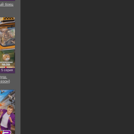
ый боец
5 серия
куш.
сезон)