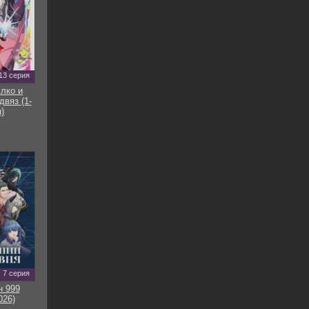
13 серия
улко и
двяз (1-
)
7 серия
н 999
026)