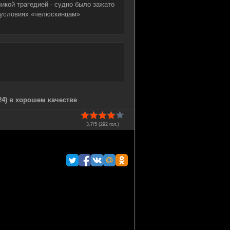
икой трагедией - судно было зажато
х условиях «челюскинцам»
4) в хорошем качестве
3.7/5 (
292
гол.)