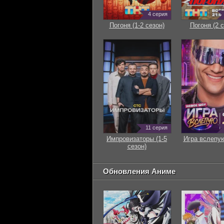
4 серия
Погоня (1-2 сезон)
Погоня (2 с
11 серия
Импровизаторы (1-5
Игра вслепую
сезон)
Обновления Аниме