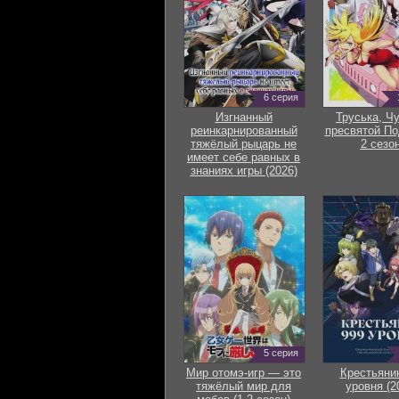
6 серия
Изгнанный
Труська, Ч
реинкарнированный
пресвятой По
тяжёлый рыцарь не
2 сезон
имеет себе равных в
знаниях игры (2026)
5 серия
Мир отомэ-игр — это
Крестьяни
тяжёлый мир для
уровня (2