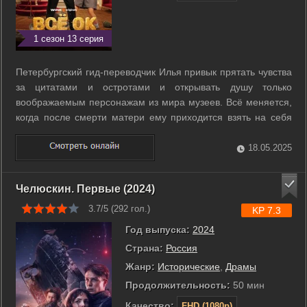
1 сезон 13 серия
Петербургский гид-переводчик Илья привык прятать чувства
за цитатами и остротами и открывать душу только
воображаемым персонажам из мира музеев. Всё меняется,
когда после смерти матери ему приходится взять на себя
заботу о младших сёстрах. И теперь интроверту,
привыкшему к холостяцкой жизни, придётся пересмотреть
18.05.2025
свои отношения с окружающим миром, ...
Челюскин. Первые (2024)
3.7/5 (
292
гол.)
KP 7.3
Год выпуска:
2024
Страна:
Россия
Жанр:
Исторические
,
Драмы
Продолжительность:
50 мин
Качество:
FHD (1080p)