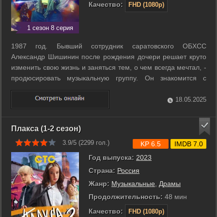
Качество:
FHD (1080p)
1 сезон 8 серия
1987 год. Бывший сотрудник саратовского ОБХСС
Александр Шишинин после рождения дочери решает круто
изменить свою жизнь и заняться тем, о чем всегда мечтал, -
продюсировать музыкальную группу. Он знакомится с
талантливым композитором Виталием Окороковым. Вместе
они буквально на улице находят первых вокалисток: Татьяну
18.05.2025
Иванову, Алёну Апину и ...
Плакса (1-2 сезон)
3.9/5 (
2299
гол.)
KP 6.5
IMDB 7.0
Год выпуска:
2023
Страна:
Россия
Жанр:
Музыкальные
,
Драмы
Продолжительность:
48 мин
Качество:
FHD (1080p)