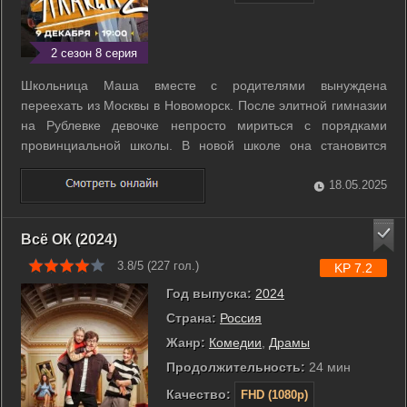
2 сезон 8 серия
Школьница Маша вместе с родителями вынуждена
переехать из Москвы в Новоморск. После элитной гимназии
на Рублевке девочке непросто мириться с порядками
провинциальной школы. В новой школе она становится
жертвой буллинга - изощренного психологического и
физического преследования со стороны одноклассниц. Оно
18.05.2025
становится особенно жестким из-за чувств, ...
Всё ОК (2024)
3.8/5 (
227
гол.)
KP 7.2
Год выпуска:
2024
Страна:
Россия
Жанр:
Комедии
,
Драмы
Продолжительность:
24 мин
Качество:
FHD (1080p)