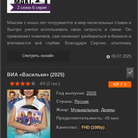
2 сезон 6 серия
Максим с юных лет погружается в мир нелегальных ставок и
быстро учится использовать свою хитрость и связи. Он
привлекает новичков, сам начинает разбираться в бизнесе и
втягивается всё глубже. Благодаря Сергею, опытному
игроку, Максим выходит на криминальных авторитетов и
участвует в ограблении инкассаторов, чтобы прикрыть
09.07.2025
босса. Вскоре он ...
ВИА «Васильки» (2025)
4/5 (
2
гол.)
KP 7.3
Год выпуска:
2025
Страна:
Россия
Жанр:
Музыкальные
,
Драмы
Продолжительность:
48 мин
Качество:
FHD (1080p)