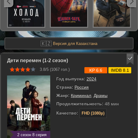
🇰🇿
Версия для Казахстана
Дети перемен (1-2 сезон)
3.8/5 (
1067
гол.)
KP 6.6
IMDB 8.1
Год выпуска:
2024
Страна:
Россия
Жанр:
Криминал
,
Драмы
Продолжительность:
48 мин
Качество:
FHD (1080p)
2 сезон 8 серия