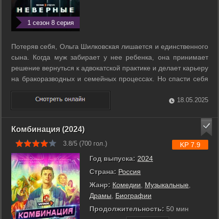
1 сезон 8 серия
Потеряв себя, Ольга Шилковская лишается и единственного
сына. Когда муж забирает у нее ребенка, она принимает
решение вернуться к адвокатской практике и делает карьеру
на бракоразводных и семейных процессах. Но спасти себя
оказывается сложнее, чем стать медийным и успешным
адвокатом. К Ольге приходят за помощью, когда
18.05.2025
оказываются в безвыходной ...
Комбинация (2024)
3.8/5 (
700
гол.)
KP 7.9
Год выпуска:
2024
Страна:
Россия
Жанр:
Комедии
,
Музыкальные
,
Драмы
,
Биографии
Продолжительность:
50 мин