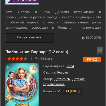
2 сезон 8 серия
Катя Орлова и Леха Данилин встречаются в
провинциальном русском городе и женятся в один день. Он
- обычный парень, а она - рафинированная дочка
миллиардера, выросшая в Лондоне и потерявшая
родителей в автомобильной катастрофе. Их отношения -
борьба противоположностей. ...
19.02.2026
Любопытная Варвара (1-2 сезон)
4.1/5 (
151
гол.)
KP 8.2
Год выпуска:
2024
Страна:
Россия
Жанр:
Детективы
,
Детские
,
Приключения
Качество:
FHD (1080p)