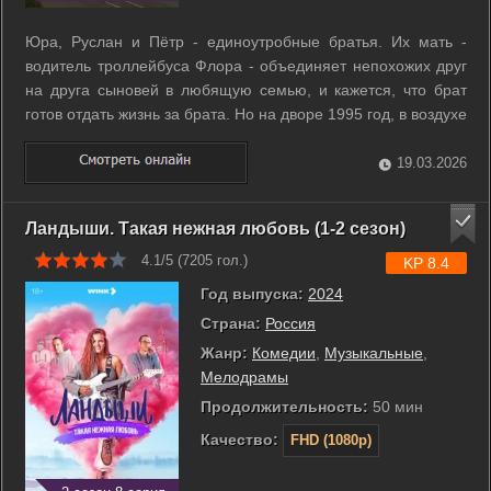
Юра, Руслан и Пётр - единоутробные братья. Их мать -
водитель троллейбуса Флора - объединяет непохожих друг
на друга сыновей в любящую семью, и кажется, что брат
готов отдать жизнь за брата. Но на дворе 1995 год, в воздухе
витает запах быстрой наживы, открываются подпольные
клубы и во дворах идут разборки не на жизнь, а на смерть. У
19.03.2026
каждого из ...
Ландыши. Такая нежная любовь (1-2 сезон)
4.1/5 (
7205
гол.)
KP 8.4
Год выпуска:
2024
Страна:
Россия
Жанр:
Комедии
,
Музыкальные
,
Мелодрамы
Продолжительность:
50 мин
Качество:
FHD (1080p)