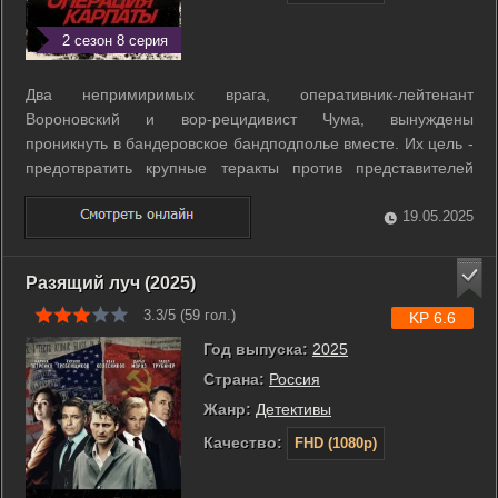
2 сезон 8 серия
Два непримиримых врага, оперативник-лейтенант
Вороновский и вор-рецидивист Чума, вынуждены
проникнуть в бандеровское бандподполье вместе. Их цель -
предотвратить крупные теракты против представителей
советской власти, гарнизона внутренних войск и местного
населения. ...
19.05.2025
Разящий луч (2025)
3.3/5 (
59
гол.)
KP 6.6
Год выпуска:
2025
Страна:
Россия
Жанр:
Детективы
Качество:
FHD (1080p)