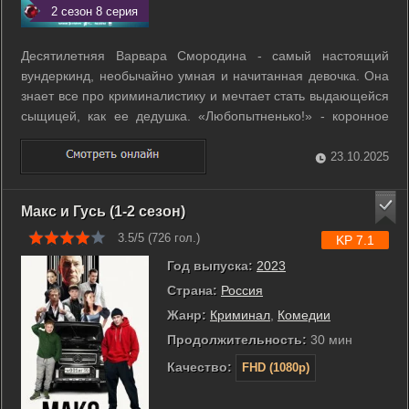
2 сезон 8 серия
Десятилетняя Варвара Смородина - самый настоящий
вундеркинд, необычайно умная и начитанная девочка. Она
знает все про криминалистику и мечтает стать выдающейся
сыщицей, как ее дедушка. «Любопытненько!» - коронное
слово Варвары. Приехав на лето к бабушке и дедушке в
поселок Верховой, Варя сталкивается с массой
23.10.2025
таинственных преступлений и берется за ...
Макс и Гусь (1-2 сезон)
3.5/5 (
726
гол.)
KP 7.1
Год выпуска:
2023
Страна:
Россия
Жанр:
Криминал
,
Комедии
Продолжительность:
30 мин
Качество:
FHD (1080p)