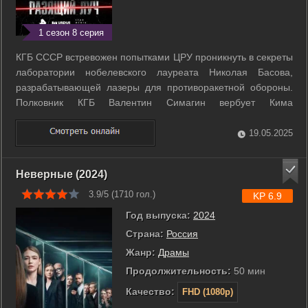
1 сезон 8 серия
КГБ СССР встревожен попытками ЦРУ проникнуть в секреты
лаборатории нобелевского лауреата Николая Басова,
разрабатывающей лазеры для противоракетной обороны.
Полковник КГБ Валентин Симагин вербует Кима
Никанорова, бывшего сотрудника лаборатории, ставшего
валютным спекулянтом. Он должен стать каналом
19.05.2025
дезинформации для американцев о деятельности ...
Неверные (2024)
3.9/5 (
1710
гол.)
KP 6.9
Год выпуска:
2024
Страна:
Россия
Жанр:
Драмы
Продолжительность:
50 мин
Качество:
FHD (1080p)