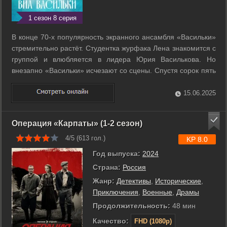
1 сезон 8 серия
В конце 70-х популярность экранного ансамбля «Васильки»
стремительно растёт. Студентка журфака Лена знакомится с
группой и влюбляется в лидера Юрия Василькова. Но
внезапно «Васильки» исчезают со сцены. Спустя сорок пять
лет дочки Лены и внук Рома отправляются в путешествие на
поиски пропавших музыкантов, чтобы собрать «Васильки»
15.06.2025
на телеконцерте 31 ...
Операция «Карпаты» (1-2 сезон)
4/5 (
613
гол.)
KP 8.0
Год выпуска:
2024
Страна:
Россия
Жанр:
Детективы
,
Исторические
,
Приключения
,
Военные
,
Драмы
Продолжительность:
48 мин
Качество:
FHD (1080p)