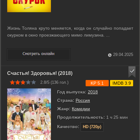
Жизнь Толяна круто меняется, когда он случайно попадает
окурком в окно проезжающего мимо лимузина. ...
29.04.2025
Счастья! Здоровья! (2018)
2.8/5 (
136
гол.)
KP 5.1
IMDB 3.9
Год выпуска:
2018
Страна:
Россия
Жанр:
Комедии
Продолжительность:
1 ч 25 мин
Качество:
HD (720p)