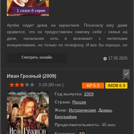
1 сезон 8 серия
Артём сидит дома на карантине. Поначалу ему даже
нравится, что он предоставлен самому себе - семья на
даче, начальник хоть и возникает с нелепыми
инициативами, но только по телефону. И все бы хорошо, но
вскоре Артем начинает замечать странные вещи: половина
яичницы исчезает на глазах, стакан с виски сам переезжает
17.05.2025
в ванную, а на холодильнике ...
Иван Грозный (2009)
3.1/5 (
93
гол.)
KP 5.3
IMDB 6.9
Год выпуска:
2009
Страна:
Россия
Жанр:
Исторические
,
Драмы
,
Биографии
Продолжительность:
45 мин
Качество:
SD