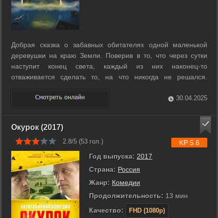
Добрая сказка о забавных обитателях одной маленькой
деревушки на краю Земли. Поверив в то, что через сутки
наступит конец света, каждый из них наконец-то
отваживается сделать то, на что никогда не решался.
Апокалипсис сдвигает их с привычных мест, но... так и не
происходит. И приходится милым чудакам заново учиться
30.04.2025
любить, драться и выживать... ...
Окурок (2017)
2.8/5 (
53
гол.)
KP 5.6
Год выпуска:
2017
Страна:
Россия
Жанр:
Комедии
Продолжительность:
13 мин
Качество:
FHD (1080p)