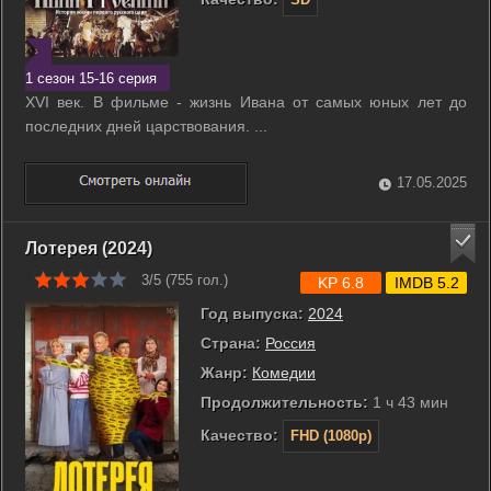
1 сезон 15-16 серия
ХVI век. В фильме - жизнь Ивана от самых юных лет до
последних дней царствования. ...
17.05.2025
Лотерея (2024)
3/5 (
755
гол.)
KP 6.8
IMDB 5.2
Год выпуска:
2024
Страна:
Россия
Жанр:
Комедии
Продолжительность:
1 ч 43 мин
Качество:
FHD (1080p)