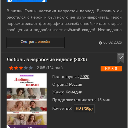
В жизни Гриши наступил непростой период. Внезапно он
расстался с Лерой и был исключён из университета. Герой
пересматривает фотографии возлюбленной, читает старые
сообщения и подрабатывает съёмкой свадеб. Неожиданно
Гриша обнаруживает информацию об интернет-стартапе. В
конце 90-х годов рекламное агентство было создано
05.02.2026
друзьями Денисом и Петей. ...
Любовь в нерабочие недели (2020)
2.8/5 (
124
гол.)
KP 5.6
Год выпуска:
2020
Страна:
Россия
Жанр:
Комедии
Продолжительность:
15 мин
Качество:
HD (720p)