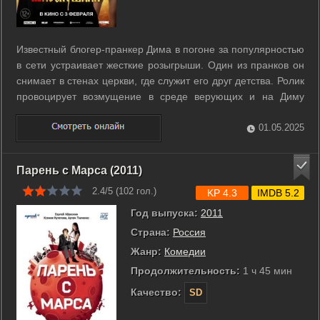
Известный блогер-пранкер Дима в погоне за популярностью
в сети устраивает жесткие розыгрыши. Один из пранков он
снимает в стенах церкви, где служит его друг детства. Ролик
провоцирует возмущение в среде верующих и на Диму
заводят дело. Уходя от преследования полиции, Дима
укрывается в месте, где его точно не будут искать - в
01.05.2025
маленьком ...
Парень с Марса (2011)
2.4/5 (
102
гол.)
KP 4.3
IMDB 5.2
Год выпуска:
2011
Страна:
Россия
Жанр:
Комедии
Продолжительность:
1 ч 45 мин
Качество:
SD