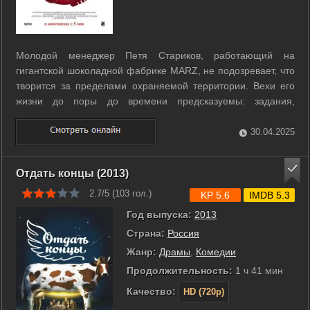
Молодой менеджер Петя Стариков, работающий на
гигантской шоколадной фабрике MARZ, не подозревает, что
творится за пределами охраняемой территории. Вехи его
жизни до поры до времени предсказуемы: задания,
поощрения, защиты проектов. Но вот на героя
обрушивается шквал неприятностей, удивительных
30.04.2025
совпадений и удач. С угона машины – такой же, как у ...
Отдать концы (2013)
2.7/5 (
103
гол.)
KP 5.6
IMDB 5.3
Год выпуска:
2013
Страна:
Россия
Жанр:
Драмы
,
Комедии
Продолжительность:
1 ч 41 мин
Качество:
HD (720p)