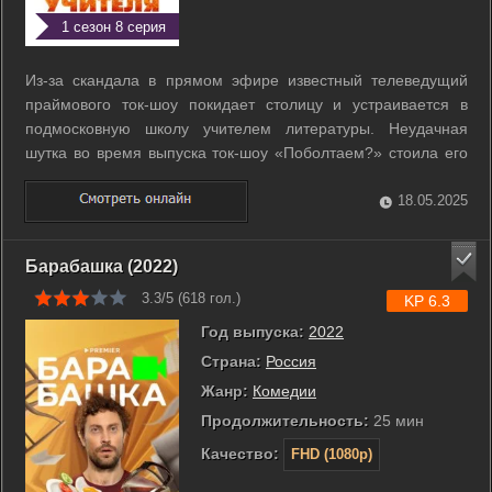
1 сезон 8 серия
Из-за скандала в прямом эфире известный телеведущий
праймового ток-шоу покидает столицу и устраивается в
подмосковную школу учителем литературы. Неудачная
шутка во время выпуска ток-шоу «Поболтаем?» стоила его
ведущему Арсению Платонову карьеры. Вчерашняя звезда,
он возвращается к маме в небольшой подмосковный
18.05.2025
городок. Новый директор школы, ...
Барабашка (2022)
3.3/5 (
618
гол.)
KP 6.3
Год выпуска:
2022
Страна:
Россия
Жанр:
Комедии
Продолжительность:
25 мин
Качество:
FHD (1080p)