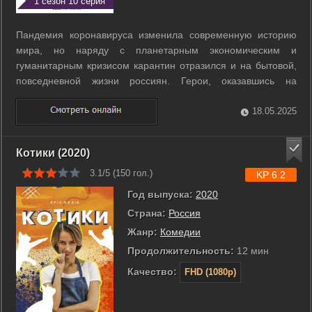
1 сезон 10 серия
Пандемия коронавируса изменила современную историю
мира, но наряду с планетарным экономическим и
гуманитарным кризисом карантин отразился и на бытовой,
повседневной жизни россиян. Герои, оказавшись на
самоизоляции, пытаются адаптироваться к новой
реальности, попадая при этом в различные, зачастую
18.05.2025
комичные ситуации. У каждого из них своя история и ...
Котики (2020)
3.1/5 (
150
гол.)
KP 6.2
Год выпуска:
2020
Страна:
Россия
Жанр:
Комедии
Продолжительность:
12 мин
Качество:
FHD (1080p)