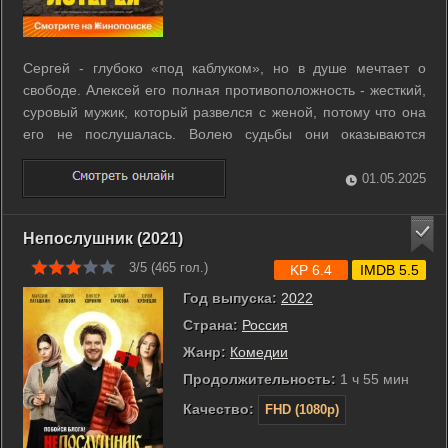
Сергей - глубоко «под каблуком», но в душе мечтает о
свободе. Алексей его полная противоположность - жесткий,
суровый мужик, который развелся с женой, потому что она
его не послушалась. Волею судьбы они оказываются
втянуты в погоню за миллиардом, который договорились
разделить пополам. Каждый из них с помощью этих денег
01.05.2025
хочет обрести то, о чем ...
Непослушник (2021)
3/5 (
465
гол.)
KP 6.4
IMDB 5.5
Год выпуска:
2022
Страна:
Россия
Жанр:
Комедии
Продолжительность:
1 ч 55 мин
Качество:
FHD (1080p)