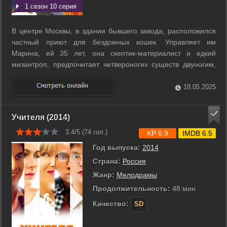
1 сезон 10 серия
В центре Москвы, в здании бывшего завода, расположился
частный приют для бездомных кошек. Управляет им
Марина, ей 35 лет, она скептик-материалист и едкий
мизантроп, предпочитает четвероногих существ двуногим,
отпугивая своим поведением посетителей приюта, которые
приходят сюда в поисках домашнего животного или же
18.05.2025
наоборот, оставляют здесь своих ...
Учителя (2014)
3.4/5 (
74
гол.)
KP 6.9
IMDB 6.5
Год выпуска:
2014
Страна:
Россия
Жанр:
Мелодрамы
Продолжительность:
48 мин
Качество:
SD