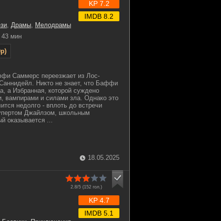
KP 7.2
IMDB 8.2
зи
,
Драмы
,
Мелодрамы
43 мин
p)
фи Саммерс переезжает из Лос-
Саннидейл. Никто не знает, что Баффи
а, а Избранная, которой суждено
, вампирами и силами зла. Однако это
ится недолго - вплоть до встречи
упертом Джайлзом, школьным
й оказывается ...
18.05.2025
2.8/5 (
152
гол.)
KP 4.7
IMDB 5.1