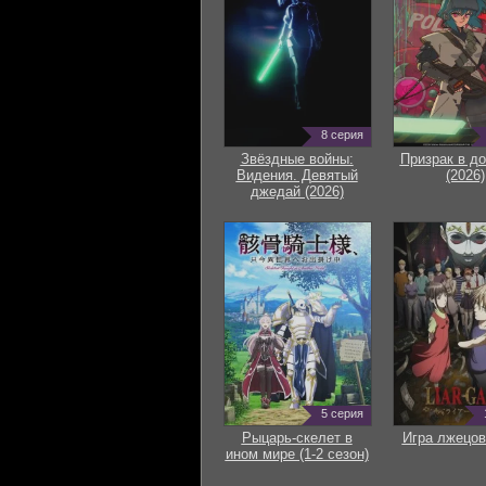
8 серия
Звёздные войны:
Призрак в д
Видения. Девятый
(2026)
джедай (2026)
5 серия
Рыцарь-скелет в
Игра лжецов
ином мире (1-2 сезон)