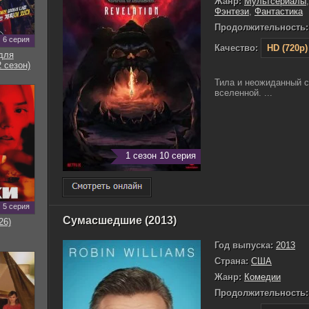
Жанр:
Мультсериалы
Фэнтези
,
Фантастика
Продолжительность:
6 серия
Качество:
HD (720p)
для
 сезон)
Тила и неожиданный 
вселенной. ...
1 сезон 10 серия
5 серия
Сумасшедшие (2013)
26)
Год выпуска:
2013
Страна:
США
Жанр:
Комедии
Продолжительность: