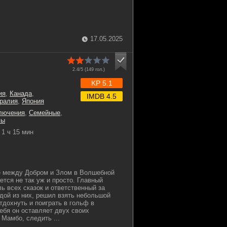
17.05.2025
2.4/5 (
149
гол.)
KP 5.1
ия
,
Канада
,
IMDB 4.5
ралия
,
Япония
лючения
,
Семейные
,
мы
1 ч 15 мин
е между Добром и Злом в Волшебной
ется не так уж и просто. Главный
ь всех сказок и ответственный за
дой из них, решил взять небольшой
отдохнуть и поиграть в гольф в
бя он оставляет двух своих
 Мамбо, следить ...