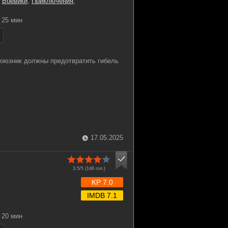
,
Боевики
,
Приключения
,
25 мин
союзник должны предотвратить гибель
17.05.2025
3.5/5 (
148
гол.)
KP 7.0
IMDB 7.1
20 мин