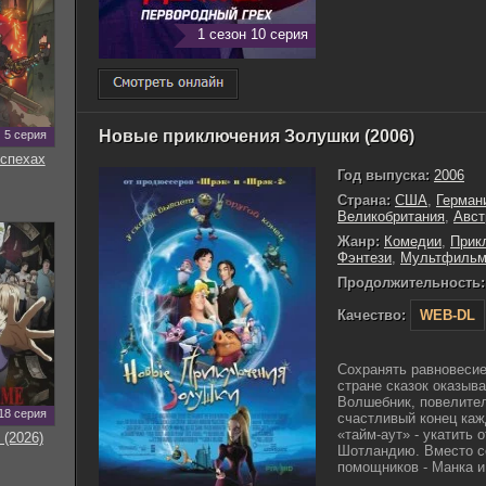
1 сезон 10 серия
Новые приключения Золушки (2006)
5 серия
оспехах
Год выпуска:
2006
Страна:
США
,
Герман
Великобритания
,
Авст
Жанр:
Комедии
,
Прик
Фэнтези
,
Мультфиль
Продолжительность:
Качество:
WEB-DL
Сохранять равновеси
стране сказок оказыва
Волшебник, повелител
18 серия
счастливый конец каж
«тайм-аут» - укатить 
 (2026)
Шотландию. Вместо се
помощников - Манка и