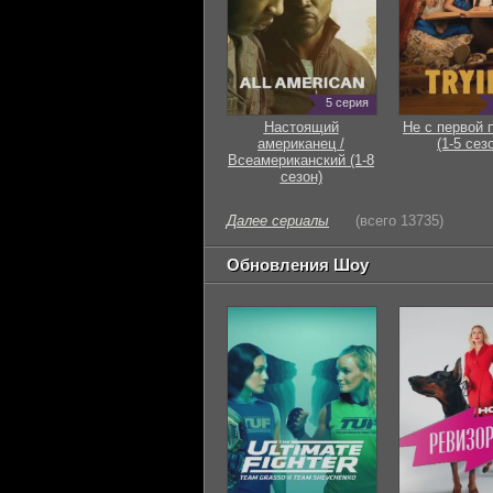
5 серия
Настоящий
Не с первой 
американец /
(1-5 сез
Всеамериканский (1-8
сезон)
Далее сериалы
(всего 13735)
Обновления Шоу