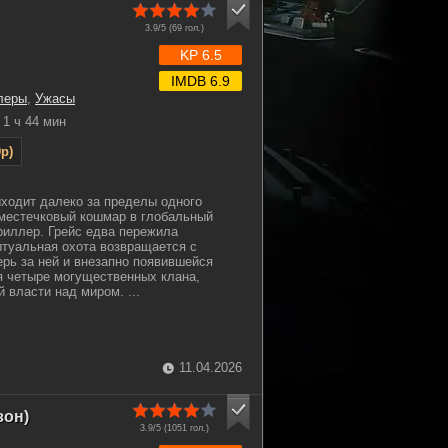
3.9/5 (
69
гол.)
KP 6.5
IMDB 6.9
леры
,
Ужасы
1 ч 44 мин
p)
ходит далеко за пределы одного
 местечковый кошмар в глобальный
риллер. Грейс едва пережила
итуальная охота возвращается с
ерь за ней и внезапно появившейся
я четыре могущественных клана,
власти над миром. ...
11.04.2026
зон)
3.9/5 (
1051
гол.)