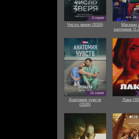
3 серия
Число зверя (2026)
Магазин 
киллеров (1-2
16 серия
Анатомия чувств
Лаки (20
(2026)