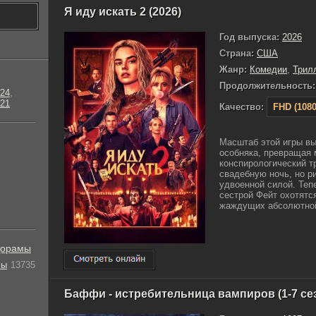
Я иду искать 2 (2026)
Год выпуска:
2026
Страна:
США
Жанр:
Комедии
,
Трил
Продолжительность:
24
,
21
Качество:
FHD (1080
Масштаб этой игры вы
особняка, превращая
конспирологический т
свадебную ночь, но р
удвоенной силой. Теп
сестрой Фейт охотятс
жаждущих абсолютной 
орамы
лы
13735
Баффи - истребительница вампиров (1-7 се