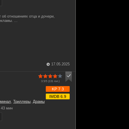
 об отношениях отца и дочери,
кламы. ...
17.05.2025
3.5/5 (
131
гол.)
KP 7.3
IMDB 6.9
иминал
,
Триллеры
,
Драмы
43 мин