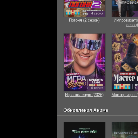
4 серия
Погоня (2 сезон)
Импровизато
сезон)
6 серия
Игра вслепую (2026)
Мастер игры (
Обновления Аниме