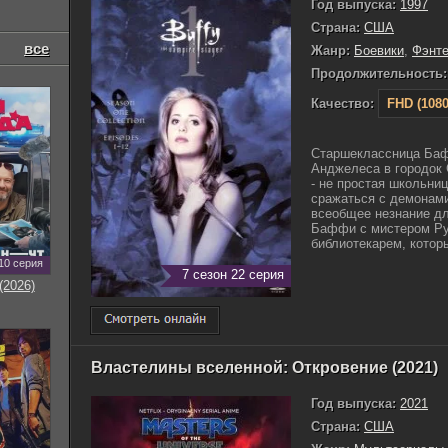
Год выпуска:
1997
Страна:
США
все
Жанр:
Боевики
,
Фэнте
Продолжительность:
Качество:
FHD (1080
Старшеклассница Баф
Анджелеса в городок 
- не простая школьниц
сражаться с демонами
всеобщее незнание дл
Баффи с мистером Р
библиотекарем, которы
10 серия
7 сезон 22 серия
(2026)
Властелины вселенной: Откровение (2021)
Год выпуска:
2021
Страна:
США