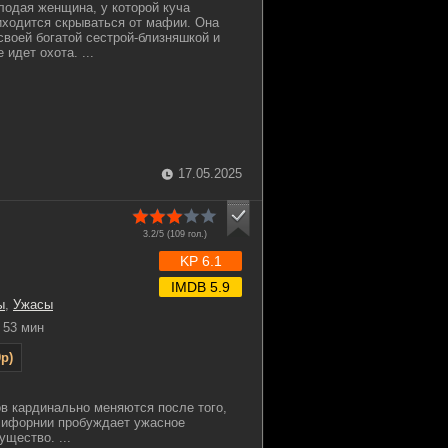
олодая женщина, у которой куча
иходится скрываться от мафии. Она
своей богатой сестрой-близняшкой и
 идет охота. ...
17.05.2025
3.2/5 (
109
гол.)
KP 6.1
IMDB 5.9
ы
,
Ужасы
53 мин
p)
в кардинально меняются после того,
алифорнии пробуждает ужасное
щество. ...