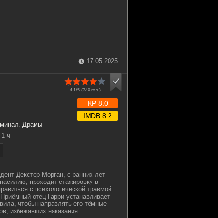
17.05.2025
4.1/5 (
249
гол.)
KP 8.0
IMDB 8.2
иминал
,
Драмы
1 ч
удент Декстер Морган, с ранних лет
насилию, проходит стажировку в
правиться с психологической травмой
 Приёмный отец Гарри устанавливает
авила, чтобы направлять его тёмные
в, избежавших наказания. ...