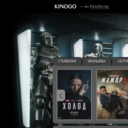
— ex
KinoGo.by
ГЛАВНАЯ
ФИЛЬМЫ
СЕР