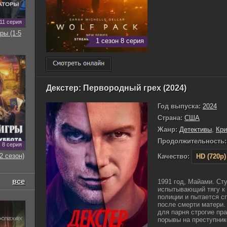
11 серия
ры (1-5
1 сезон 8 серия
Декстер: Первородный грех (2024)
Год выпуска:
2024
Страна:
США
Жанр:
Детективы
,
Кр
Продолжительность:
8 серия
2 сезон)
Качество:
HD (720p)
все
1991 год, Майами. Ст
испытывающий тягу к 
полиции и пытается с
после смерти матери.
для парня строгие пр
порывы на преступнико