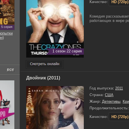
Качество:
HD (720p)
Комедия рассказывает
работающих в мире ре
5 серия
попытки
он)
1 сезон 22 серия
все
Двойник (2011)
Год выпуска:
2011
Страна:
США
Жанр:
Детективы
,
Кр
Продолжительность:
Качество:
HD (720p)