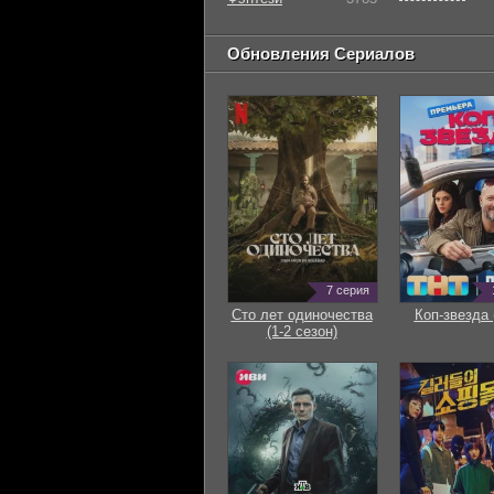
Обновления Сериалов
7 серия
Сто лет одиночества
Коп-звезда 
(1-2 сезон)