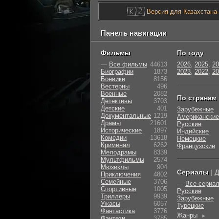
🇰🇿
Версия для Казахстана
Панель навигации
Фильмы
По году
—
Все фильмы
44613
2026
,
2025
,
20
Биографии
1873
2023
,
2022
,
20
Боевики
8156
Вестерны
496
Военные
2082
По странам
Детективы
3703
Детские
401
Зарубежные
Документальные
1219
Американские
Драмы
21601
Русские
Исторические
1897
Индийские
Комедии
13618
Немецкие
Криминал
6262
Французские
Мелодрамы
8339
Мультфильмы
2574
Мюзиклы
904
Сериалы
|
Д
Приключения
4802
Семейные
3706
—
Все сериа
Cпортивные
1005
Русские
Триллеры
9939
Зарубежные
Ужасы
6057
Турецкие
Фантастика
3776
Жанры
►
Фэнтези
3785