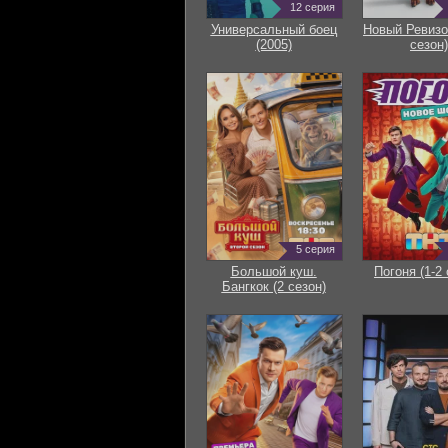
12 серия
Универсальный боец
Новый Ревизо
(2005)
сезон)
5 серия
Большой куш.
Погоня (1-2 
Бангкок (2 сезон)