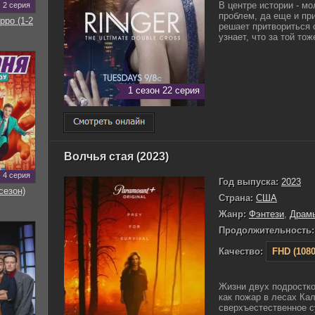
В центре истории - м
2 серия
проблем, да еще и пр
рро (1-2
решает притвориться 
узнает, что за той тоже
1 сезон 22 серия
Волчья стая (2023)
4 серия
Год выпуска:
2023
сезон)
Страна:
США
Жанр:
Фэнтези
,
Драм
Продолжительность:
Качество:
FHD (1080
Жизни двух подростко
как пожар в лесах К
сверхъестественное су