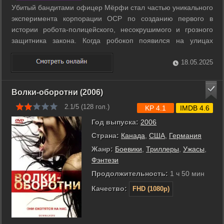
Убитый бандитами офицер Мёрфи стал частью уникального
эксперимента корпорации ОСР по созданию первого в
истории робота-полицейского, несокрушимого и грозного
защитника закона. Когда робокоп появился на улицах
Дельта-Сити, люди вздохнули с облегчением: теперь их
покой охранял могучий сверхчеловек с железными нервами
18.05.2025
и металлическими руками. Шли ...
Волки-оборотни (2006)
2.1/5 (
128
гол.)
KP 4.1
IMDB 4.6
Год выпуска:
2006
Страна:
Канада
,
США
,
Германия
Жанр:
Боевики
,
Триллеры
,
Ужасы
,
Фэнтези
Продолжительность:
1 ч 50 мин
Качество:
FHD (1080p)