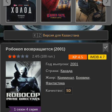
🇰🇿
Версия для Казахстана
Робокоп возвращается (2001)
2.4/5 (
100
гол.)
KP 4.5
IMDB 4.7
Год выпуска:
2001
Страна:
Канада
Жанр:
Криминал
,
Боевики
,
Фантастика
Качество:
SD
1 сезон 4 серия