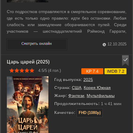
Сто подростков отправляются в смертельное соревнование,
где есть только одно правило: идти без остановки. Любая
слабость или замедление оборачиваются пулей. Среди
участников — шестнадцатилетний Рэймонд Гаррати,
который мечтает о победе и готов рискнуть всем ради
будущего. Но по мере того как дорога превращается в
12.10.2025
кошмар, а друзья становятся ...
Царь царей (2025)
4.5/5 (
4
гол.)
KP 7.4
IMDB 7.2
Год выпуска:
2025
Страна:
США
,
Корея Южная
Жанр:
Фэнтези
,
Мультфильмы
Продолжительность:
1 ч 41 мин
Качество:
FHD (1080p)