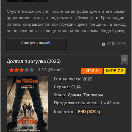
Спустя несколько лет после катастрофы Джон и его семья
продолжают жить в подземном убежище в Гренландии.
Запасы сокращаются, конструкции дают трещины, а выход
на поверхность все чаще становится опасным. Когда бункер
перестает быть надежным, им приходится покинуть
укрытие. Единственная надежда связана с слухами о
27.01.2026
безопасной зоне за пределами ...
Долгая прогулка (2025)
3.2/5 (
69
гол.)
KP 6.8
IMDB 7.3
Год выпуска:
2025
Страна:
США
Жанр:
Драмы
,
Триллеры
Продолжительность:
1 ч 48 мин
Качество:
FHD (1080p)