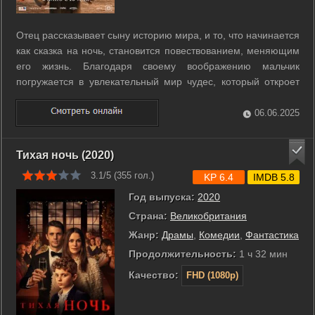
Отец рассказывает сыну историю мира, и то, что начинается
как сказка на ночь, становится повествованием, меняющим
его жизнь. Благодаря своему воображению мальчик
погружается в увлекательный мир чудес, который откроет
для него непреходящую силу надежды и любви. ...
06.06.2025
Тихая ночь (2020)
3.1/5 (
355
гол.)
KP 6.4
IMDB 5.8
Год выпуска:
2020
Страна:
Великобритания
Жанр:
Драмы
,
Комедии
,
Фантастика
Продолжительность:
1 ч 32 мин
Качество:
FHD (1080p)