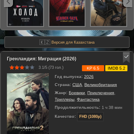
🇰🇿
Версия для Казахстана
Гренландия: Миграция (2026)
3.1/5 (
73
гол.)
KP 6.5
IMDB 5.2
Год выпуска:
2026
Страна:
США
,
Великобритания
Жанр:
Боевики
,
Приключения
,
Триллеры
,
Фантастика
Продолжительность:
1 ч 38 мин
Качество:
FHD (1080p)