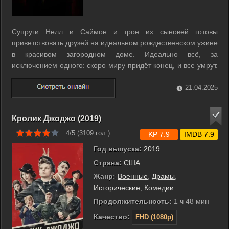
Супруги Нелл и Саймон и трое их сыновей готовы
приветствовать друзей на идеальном рождественском ужине
в красивом загородном доме. Идеально всё, за
исключением одного: скоро миру придёт конец, и все умрут.
...
21.04.2025
Кролик Джоджо (2019)
4/5 (
3109
гол.)
KP 7.9
IMDB 7.9
Год выпуска:
2019
Страна:
США
Жанр:
Военные
,
Драмы
,
Исторические
,
Комедии
Продолжительность:
1 ч 48 мин
Качество:
FHD (1080p)