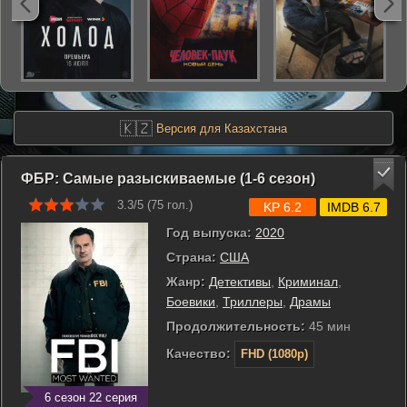
🇰🇿
Версия для Казахстана
ФБР: Самые разыскиваемые (1-6 сезон)
3.3/5 (
75
гол.)
KP 6.2
IMDB 6.7
Год выпуска:
2020
Страна:
США
Жанр:
Детективы
,
Криминал
,
Боевики
,
Триллеры
,
Драмы
Продолжительность:
45 мин
Качество:
FHD (1080p)
6 сезон 22 серия