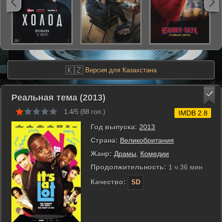
🇰🇿
Версия для Казахстана
Реальная тема (2013)
1.4/5 (
88
гол.)
IMDB 2.8
Год выпуска:
2013
Страна:
Великобритания
Жанр:
Драмы
,
Комедии
Продолжительность:
1 ч 36 мин
Качество:
SD