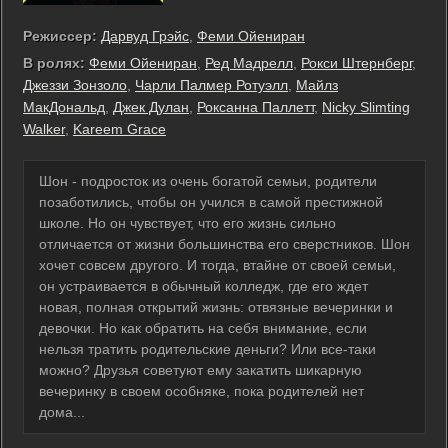
Режиссер:
Дарвуд Грэйс
,
Феми Ойениран
В ролях:
Феми Ойениран
,
Ред Мадрелл
,
Рокси Штернберг
,
Джеззи Зонзоло
,
Чарли Палмер Ротуэлл
,
Майлз
МакДональд
,
Джек Дулан
,
Роксанна Паллетт
,
Nicky Slimting
Walker
,
Kareem Grace
Шон - подросток из очень богатой семьи, родители
позаботились, чтобы он учился в самой престижной
школе. Но он чувствует, что его жизнь сильно
отличается от жизни большинства его сверстников. Шон
хочет совсем другого. И тогда, втайне от своей семьи,
он устраивается в обычный колледж, где его ждет
новая, полная открытий жизнь: отвязные вечеринки и
девочки. Но как обратить на себя внимание, если
нельзя тратить родительские деньги? Или все-таки
можно? Друзья советуют ему закатить шикарную
вечеринку в своем особняке, пока родителей нет
дома...