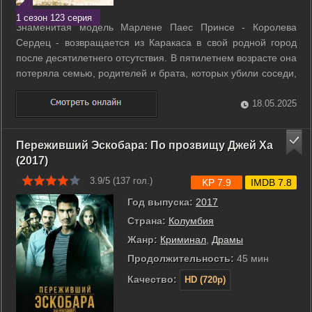
1 сезон 123 серия
Знаменитая модель Марлене Паес Принсе - Королева
Сердец - возвращается из Каракаса в свой родной город
после десятилетнего отсутствия. В пятилетнем возрасте она
потеряла семью, родителей и брата, которых убили соседи,
претендующие на богатые нефтью земли ее отца. Марлене
добилась успеха и всемирного признания, но она горит
18.05.2025
желанием отомстить ...
Переживший Эскобара: По прозвищу Джей Ха
(2017)
3.9/5 (
137
гол.)
KP 7.9
IMDB 7.8
Год выпуска:
2017
Страна:
Колумбия
Жанр:
Криминал
,
Драмы
Продолжительность:
45 мин
Качество:
HD (720p)