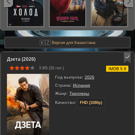
🇰🇿
Версия для Казахстана
Дзета (2026)
3.9/5 (
16
гол.)
IMDB 5.8
Год выпуска:
2026
Страна:
Испания
Жанр:
Триллеры
Качество:
FHD (1080p)