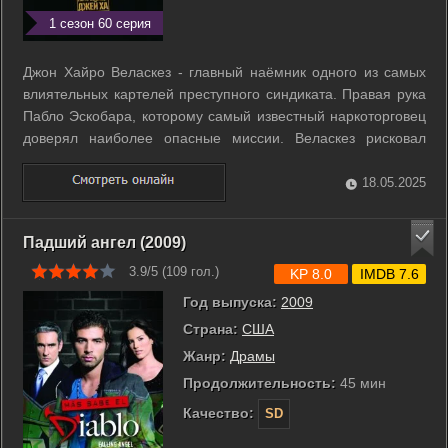
1 сезон 60 серия
Джон Хайро Веласкез - главный наёмник одного из самых
влиятельных картелей преступного синдиката. Правая рука
Пабло Эскобара, которому самый известный наркоторговец
доверял наиболее опасные миссии. Веласкез рисковал
жизнью ради своего заказчика, но в итоге оказался одним из
немногих, кому удалось пережить самого Эскобара и
18.05.2025
избежать гибели от рук ...
Падший ангел (2009)
3.9/5 (
109
гол.)
KP 8.0
IMDB 7.6
Год выпуска:
2009
Страна:
США
Жанр:
Драмы
Продолжительность:
45 мин
Качество:
SD