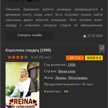
Обычная бумажная работа разведки превращается в
кровавую охоту, когда агент Зета получает приказ найти
участника давно забытой операции. Этот человек знает
правду о событиях, которые стерли из официальных
архивов десятилетия назад. Поиски приводят агента в
лабиринты заброшенных баз Европы и Латинской Америки.
22.03.2026
Зета сталкивается с Альфой, коллегой ...
Королева сердец (1998)
4.1/5 (
71
гол.)
KP 7.4
IMDB 8.9
Год выпуска:
1998
Страна:
Венесуэла
Жанр:
Драмы
,
Мелодрамы
Продолжительность:
45 мин
Качество:
SD