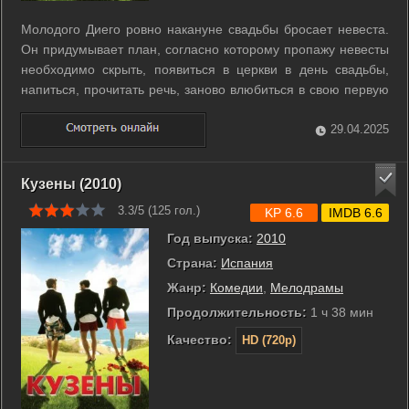
Молодого Диего ровно накануне свадьбы бросает невеста.
Он придумывает план, согласно которому пропажу невесты
необходимо скрыть, появиться в церкви в день свадьбы,
напиться, прочитать речь, заново влюбиться в свою первую
подружку... и вернуть невесту. ...
29.04.2025
Кузены (2010)
3.3/5 (
125
гол.)
KP 6.6
IMDB 6.6
Год выпуска:
2010
Страна:
Испания
Жанр:
Комедии
,
Мелодрамы
Продолжительность:
1 ч 38 мин
Качество:
HD (720p)