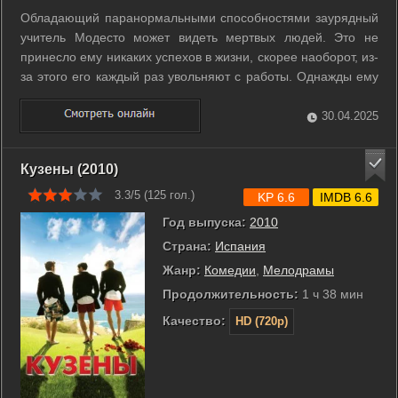
Обладающий паранормальными способностями заурядный
учитель Модесто может видеть мертвых людей. Это не
принесло ему никаких успехов в жизни, скорее наоборот, из-
за этого его каждый раз увольняют с работы. Однажды ему
таки улыбается удача, и он устраивается работать в очень
престижную элитную школу. Там его задачей становится
30.04.2025
обеспечить успешное ...
Кузены (2010)
3.3/5 (
125
гол.)
KP 6.6
IMDB 6.6
Год выпуска:
2010
Страна:
Испания
Жанр:
Комедии
,
Мелодрамы
Продолжительность:
1 ч 38 мин
Качество:
HD (720p)