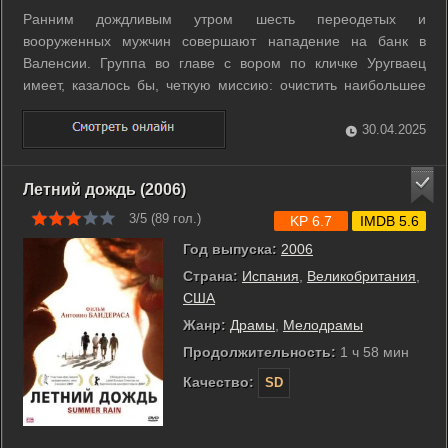
Ранним дождливым утром шесть переодетых и
вооруженных мужчин совершают нападение на банк в
Валенсии. Группа во главе с вором по кличке Уругваец
имеет, казалось бы, четкую миссию: очистить наибольшее
количество сейфов и выкопать через один из офисов банка
туннель к заброшенной линии метро. Но детали этого
30.04.2025
ограбления приводят в движение элиту ...
Летний дождь (2006)
3/5 (
89
гол.)
KP 6.7
IMDB 5.6
Год выпуска:
2006
Страна:
Испания
,
Великобритания
,
США
Жанр:
Драмы
,
Мелодрамы
Продолжительность:
1 ч 58 мин
Качество:
SD