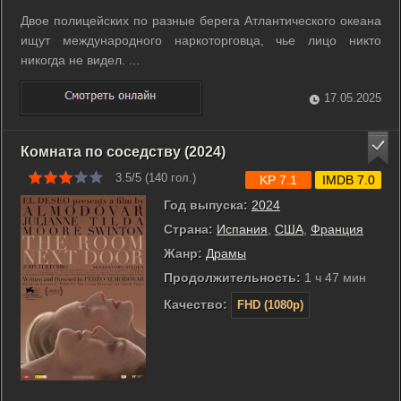
Двое полицейских по разные берега Атлантического океана
ищут международного наркоторговца, чье лицо никто
никогда не видел. ...
17.05.2025
Комната по соседству (2024)
3.5/5 (
140
гол.)
KP 7.1
IMDB 7.0
Год выпуска:
2024
Страна:
Испания
,
США
,
Франция
Жанр:
Драмы
Продолжительность:
1 ч 47 мин
Качество:
FHD (1080p)