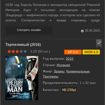
1538 год. Король Испании и император священной Римской
Империи Карл V посылает экспедицию на поиски
Эльдорадо – мифического города, в котором все сделано из
золота. Соперничество и жажда сокровищ среди
конкистадоров могут оказаться куда опасней, чем джунгли и
туземцы. ...
30.04.2025
Терпеливый (2016)
3.2/5 (
50
гол.)
KP 5.8
IMDB 6.8
Год выпуска:
2016
Страна:
Испания
Жанр:
Драмы
,
Криминальные
,
Триллеры
Продолжительность:
1 ч 32 мин
Качество:
HD (720p)