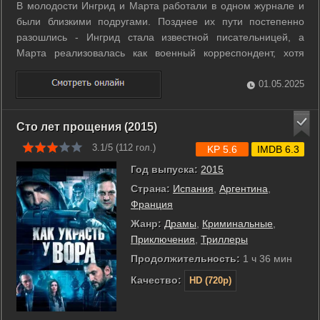
В молодости Ингрид и Марта работали в одном журнале и
были близкими подругами. Позднее их пути постепенно
разошлись - Ингрид стала известной писательницей, а
Марта реализовалась как военный корреспондент, хотя
карьера стоила ей общения с дочерью. Женщины не
виделись много лет, но однажды Ингрид узнаёт от знакомой,
01.05.2025
что Марта находится в больнице и ...
Сто лет прощения (2015)
3.1/5 (
112
гол.)
KP 5.6
IMDB 6.3
Год выпуска:
2015
Страна:
Испания
,
Аргентина
,
Франция
Жанр:
Драмы
,
Криминальные
,
Приключения
,
Триллеры
Продолжительность:
1 ч 36 мин
Качество:
HD (720p)