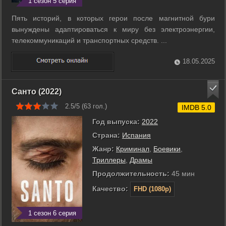
1 сезон 5 серия
Пять историй, в которых герои после магнитной бури
вынуждены адаптироваться к миру без электроэнергии,
телекоммуникаций и транспортных средств. ...
18.05.2025
Санто (2022)
2.5/5 (
63
гол.)
IMDB 5.0
Год выпуска:
2022
Страна:
Испания
Жанр:
Криминал
,
Боевики
,
Триллеры
,
Драмы
Продолжительность:
45 мин
Качество:
FHD (1080p)
1 сезон 6 серия