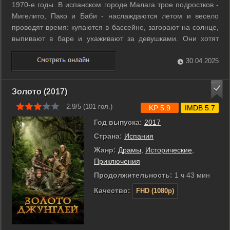
1970-е годы. В испанском городе Малага трое подростков -
Мигелито, Пако и Баби - наслаждаются летом и весело
проводят время: купаются в бассейне, загорают на солнце,
выпивают в баре и ухаживают за девушками. Они хотят
познать все прелести жизни и ни в чем себе не отказывать.
Но наряду с радостными событиями, их ждут серьезные
30.04.2025
трудности и первые ...
Золото (2017)
2.9/5 (
101
гол.)
KP 5.9
IMDB 5.7
Год выпуска:
2017
Страна:
Испания
Жанр:
Драмы
,
Исторические
,
Приключения
Продолжительность:
1 ч 43 мин
Качество:
FHD (1080p)