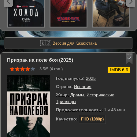
🇰🇿
Версия для Казахстана
Призрак на поле боя (2025)
3.5/5 (
4
гол.)
IMDB 6.6
Год выпуска:
2025
Страна:
Испания
Жанр:
Драмы
,
Исторические
,
Триллеры
Продолжительность:
1 ч 48 мин
Качество:
FHD (1080p)