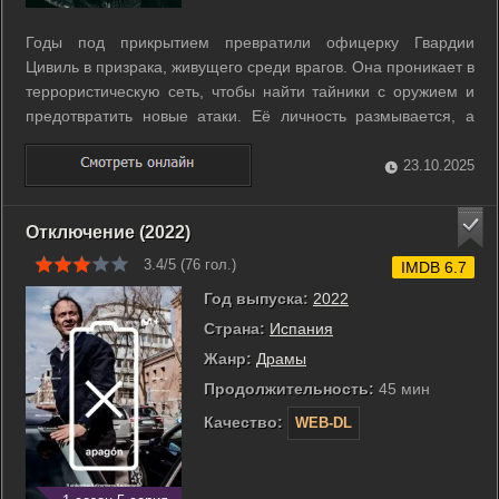
Годы под прикрытием превратили офицерку Гвардии
Цивиль в призрака, живущего среди врагов. Она проникает в
террористическую сеть, чтобы найти тайники с оружием и
предотвратить новые атаки. Её личность размывается, а
одиночество становится частью миссии. Чем ближе финал
операции, тем сильнее сомнения. Сможет ли она вернуться
23.10.2025
к жизни, которую ...
Отключение (2022)
3.4/5 (
76
гол.)
IMDB 6.7
Год выпуска:
2022
Страна:
Испания
Жанр:
Драмы
Продолжительность:
45 мин
Качество:
WEB-DL