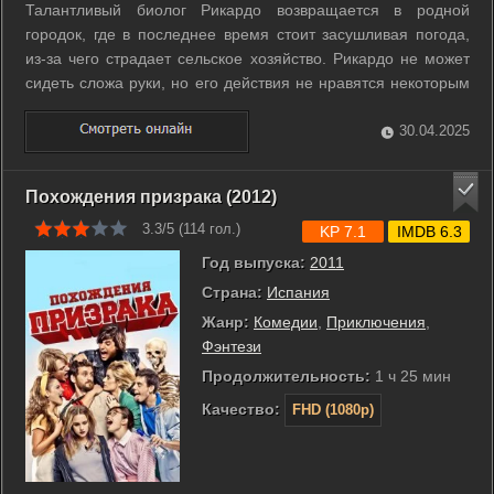
Талантливый биолог Рикардо возвращается в родной
городок, где в последнее время стоит засушливая погода,
из-за чего страдает сельское хозяйство. Рикардо не может
сидеть сложа руки, но его действия не нравятся некоторым
жителям. ...
30.04.2025
Похождения призрака (2012)
3.3/5 (
114
гол.)
KP 7.1
IMDB 6.3
Год выпуска:
2011
Страна:
Испания
Жанр:
Комедии
,
Приключения
,
Фэнтези
Продолжительность:
1 ч 25 мин
Качество:
FHD (1080p)