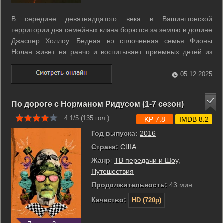
В середине девятнадцатого века в Вашингтонской
территории два семейных клана борются за землю в долине
Джаспер Холлоу. Бедная но сплоченная семья Фионы
Нолан живет на ранчо и воспитывает приемных детей из
числа сирот и изгнанников. Богатая вдова Констанс Ван
Несс управляет горным промыслом и стремится получить
05.12.2025
участок где под землей лежит серебро. ...
По дороге с Норманом Ридусом (1-7 сезон)
4.1/5 (
135
гол.)
KP 7.8
IMDB 8.2
Год выпуска:
2016
Страна:
США
Жанр:
ТВ передачи и Шоу
,
Путешествия
Продолжительность:
43 мин
Качество:
HD (720p)