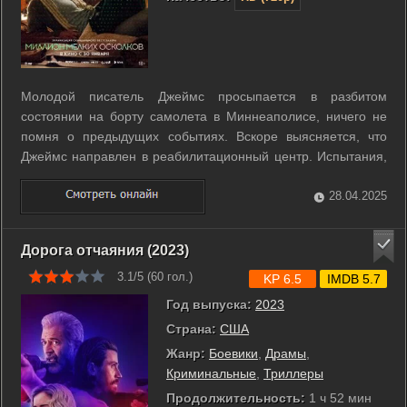
Молодой писатель Джеймс просыпается в разбитом
состоянии на борту самолета в Миннеаполисе, ничего не
помня о предыдущих событиях. Вскоре выясняется, что
Джеймс направлен в реабилитационный центр. Испытания,
выпавшие на долю героя, должны исцелить его от душевных
страданий. В процессе терапии он сближается с другими
28.04.2025
пациентами - харизматичным ...
Дорога отчаяния (2023)
3.1/5 (
60
гол.)
KP 6.5
IMDB 5.7
Год выпуска:
2023
Страна:
США
Жанр:
Боевики
,
Драмы
,
Криминальные
,
Триллеры
Продолжительность:
1 ч 52 мин