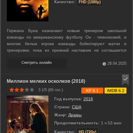
Качество:
FHD (1080p)
Германа Буна назначают новым тренером школьной
команды по американскому футболу. Он - темнокожий, и
многие белые игроки команды бойкотируют матчи и
тренировки, пока их прежний наставник не соглашается
занять должность ассистента Буна. Но это только первое
препятствие на пути тренера и команды, которая должна
28.04.2025
стать единым целым, чтобы выиграть ...
Миллион мелких осколков (2018)
3.1/5 (
65
гол.)
KP 6.1
IMDB 6.2
Год выпуска:
2018
Страна:
США
Жанр:
Драмы
Продолжительность:
1 ч 53 мин
Качество:
HD (720p)