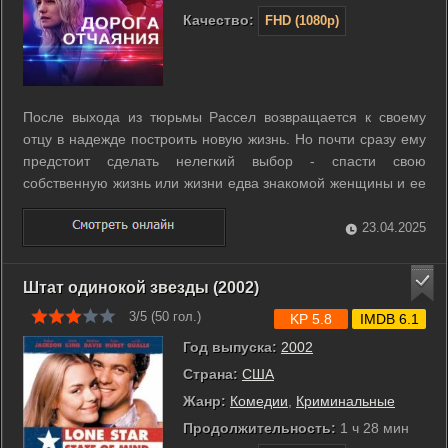
Качество:
FHD (1080p)
После выхода из тюрьмы Рассел возвращается к своему
отцу в надежде построить новую жизнь. Но почти сразу ему
предстоит сделать нелегкий выбор - спасти свою
собственную жизнь или жизни едва знакомой женщины и ее
ребенка. ...
23.04.2025
Штат одинокой звезды (2002)
3/5 (
50
гол.)
KP 5.8
IMDB 6.1
Год выпуска:
2002
Страна:
США
Жанр:
Комедии
,
Криминальные
Продолжительность:
1 ч 28 мин