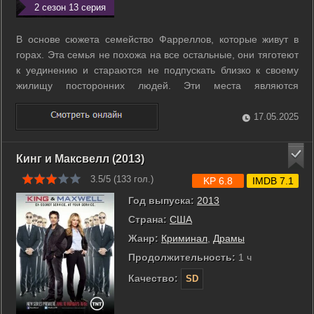
2 сезон 13 серия
В основе сюжета семейство Фарреллов, которые живут в
горах. Эта семья не похожа на все остальные, они тяготеют
к уединению и стараются не подпускать близко к своему
жилищу посторонних людей. Эти места являются
таинственными и даже опасными для обычных людей,
которые не привыкли к образу жизни Фарреллов, но это
17.05.2025
обстоятельство только на руку клану, ...
Кинг и Максвелл (2013)
3.5/5 (
133
гол.)
KP 6.8
IMDB 7.1
Год выпуска:
2013
Страна:
США
Жанр:
Криминал
,
Драмы
Продолжительность:
1 ч
Качество:
SD