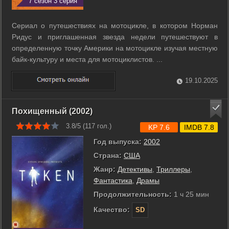
7 сезон 3 серия
Сериал о путешествиях на мотоцикле, в котором Норман
Ридус и приглашенная звезда недели путешествуют в
определенную точку Америки на мотоцикле изучая местную
байк-культуру и места для мотоциклистов. ...
19.10.2025
Похищенный (2002)
3.8/5 (
117
гол.)
KP 7.6
IMDB 7.8
Год выпуска:
2002
Страна:
США
Жанр:
Детективы
,
Триллеры
,
Фантастика
,
Драмы
Продолжительность:
1 ч 25 мин
Качество:
SD