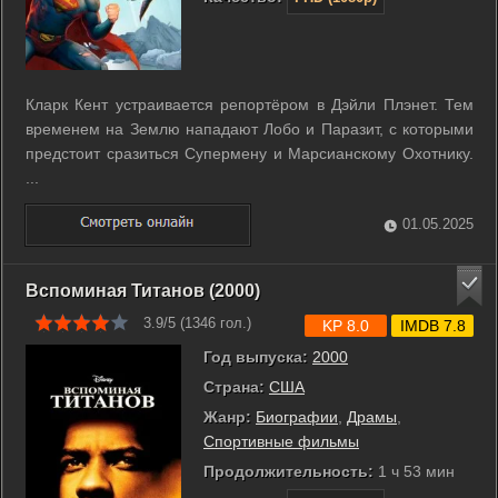
Кларк Кент устраивается репортёром в Дэйли Плэнет. Тем
временем на Землю нападают Лобо и Паразит, с которыми
предстоит сразиться Супермену и Марсианскому Охотнику.
...
01.05.2025
Вспоминая Титанов (2000)
3.9/5 (
1346
гол.)
KP 8.0
IMDB 7.8
Год выпуска:
2000
Страна:
США
Жанр:
Биографии
,
Драмы
,
Спортивные фильмы
Продолжительность:
1 ч 53 мин