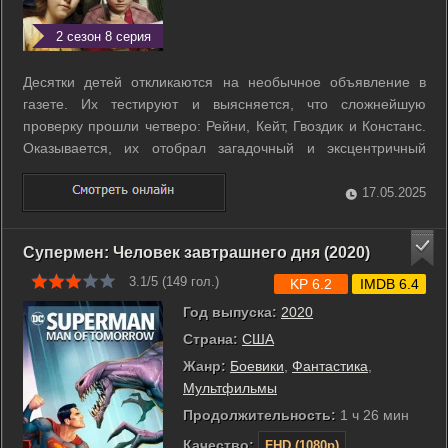
2 сезон 8 серия
Десятки детей откликаются на необычное объявление в
газете. Их тестируют и выясняется, что сложнейшую
проверку прошли четверо: Рейни, Кейт, Гвоздик и Констанс.
Оказывается, их отобрал загадочный и эксцентричный
мистер Бенедикт, потому что только они способны
справиться с очень важным заданием. ...
17.05.2025
Супермен: Человек завтрашнего дня (2020)
3.1/5 (
149
гол.)
KP 6.2
IMDB 6.4
Год выпуска:
2020
Страна:
США
Жанр:
Боевики
,
Фантастика
,
Мультфильмы
Продолжительность:
1 ч 26 мин
Качество:
FHD (1080p)