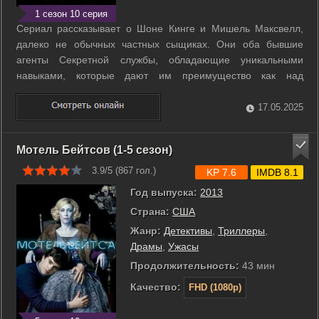
1 сезон 10 серия
Сериал рассказывает о Шоне Кинге и Мишель Максвелл,
далеко не обычных частных сыщиках. Они оба бывшие
агенты Секретной службы, обладающие уникальными
навыками, которые дают им преимущество как над
подозреваемыми, так и над органами правопорядка. ...
17.05.2025
Мотель Бейтсов (1-5 сезон)
3.9/5 (
867
гол.)
KP 7.6
IMDB 8.1
Год выпуска:
2013
Страна:
США
Жанр:
Детективы
,
Триллеры
,
Драмы
,
Ужасы
Продолжительность:
43 мин
Качество:
FHD (1080p)