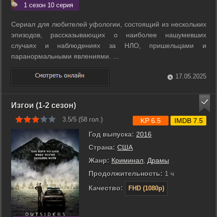
1 сезон 10 серия
Сериал для любителей уфологии, состоящий из нескольких
эпизодов, рассказывающих о наиболее нашумевших
случаях и наблюдениях за НЛО, пришельцами и
паранормальными явлениями. ...
17.05.2025
Изгои (1-2 сезон)
3.5/5 (
58
гол.)
KP 6.5
IMDB 7.5
Год выпуска:
2016
Страна:
США
Жанр:
Криминал
,
Драмы
Продолжительность:
1 ч
Качество:
FHD (1080p)