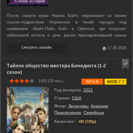
5 сезон 10 серия
После смерти мужа Норма Бэйтс переезжает со своим
сыном-подростком Норманом в тихий городок под
названием «Вайт-Пайн Бэй» в Орегоне, где покупает
небольшой мотель и дом, ранее принадлежавший семье
Саммерс. ...
17.05.2025
Тайное общество мистера Бенедикта (1-2
сезон)
3.6/5 (
74
гол.)
KP 6.8
IMDB 7.7
Год выпуска:
2021
Страна:
США
Жанр:
Детективы
,
Комедии
,
Приключения
,
Семейные
Качество:
HD (720p)