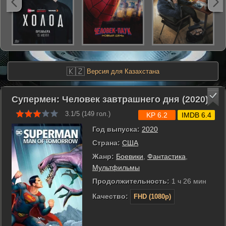
🇰🇿
Версия для Казахстана
Супермен: Человек завтрашнего дня (2020)
3.1/5 (
149
гол.)
KP 6.2
IMDB 6.4
Год выпуска:
2020
Страна:
США
Жанр:
Боевики
,
Фантастика
,
Мультфильмы
Продолжительность:
1 ч 26 мин
Качество:
FHD (1080p)