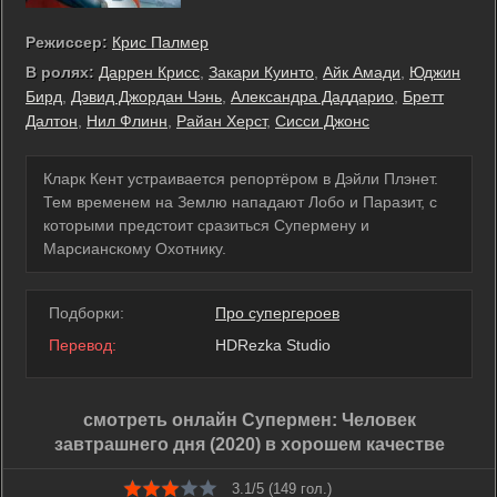
Режиссер:
Крис Палмер
В ролях:
Даррен Крисс
,
Закари Куинто
,
Айк Амади
,
Юджин
Бирд
,
Дэвид Джордан Чэнь
,
Александра Даддарио
,
Бретт
Далтон
,
Нил Флинн
,
Райан Херст
,
Сисси Джонс
Кларк Кент устраивается репортёром в Дэйли Плэнет.
Тем временем на Землю нападают Лобо и Паразит, с
которыми предстоит сразиться Супермену и
Марсианскому Охотнику.
Подборки:
Про супергероев
Перевод:
HDRezka Studio
смотреть онлайн Супермен: Человек
завтрашнего дня (2020) в хорошем качестве
3.1/5 (
149
гол.)