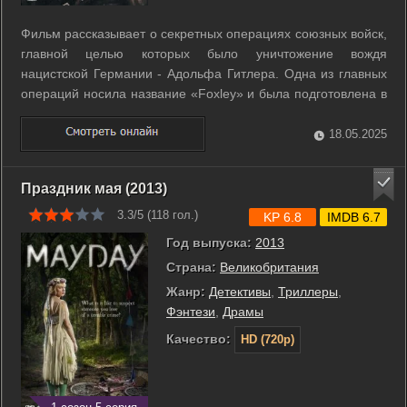
Фильм рассказывает о секретных операциях союзных войск,
главной целью которых было уничтожение вождя
нацистской Германии - Адольфа Гитлера. Одна из главных
операций носила название «Foxley» и была подготовлена в
июне 1944 года. Вы узнаете, какие силы были
задействованы и к каким хитростям нужно было прибегать
18.05.2025
для реализации такой операции, сколько ...
Праздник мая (2013)
3.3/5 (
118
гол.)
KP 6.8
IMDB 6.7
Год выпуска:
2013
Страна:
Великобритания
Жанр:
Детективы
,
Триллеры
,
Фэнтези
,
Драмы
Качество:
HD (720p)