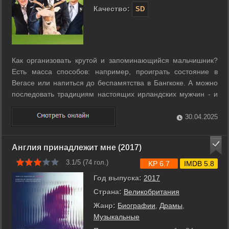
Качество:
SD
Как организовать крутой и запоминающийся мальчишник?
Есть масса способов: например, проиграть состояние в
Вегасе или напиться до беспамятства в Бангкоке. А можно
последовать традициям настоящих ирландских мужчин - и
двинуть в лес. Здесь, вдали от цивилизации и экстренных
служб, вас ничто не остановит. И живые позавидуют
30.04.2025
мертвым. ...
Англия принадлежит мне (2017)
3.1/5 (
74
гол.)
KP 6.7
IMDB 5.8
Год выпуска:
2017
Страна:
Великобритания
Жанр:
Биографии
,
Драмы
,
Музыкальные