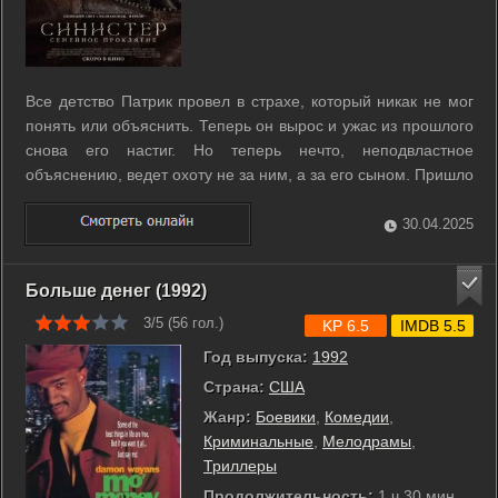
Все детство Патрик провел в страхе, который никак не мог
понять или объяснить. Теперь он вырос и ужас из прошлого
снова его настиг. Но теперь нечто, неподвластное
объяснению, ведет охоту не за ним, а за его сыном. Пришло
время навсегда избавиться от страха и взглянуть в глаза
монстру, который не знает пощады. ...
30.04.2025
Больше денег (1992)
3/5 (
56
гол.)
KP 6.5
IMDB 5.5
Год выпуска:
1992
Страна:
США
Жанр:
Боевики
,
Комедии
,
Криминальные
,
Мелодрамы
,
Триллеры
Продолжительность:
1 ч 30 мин