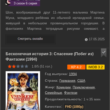
3 сезон 6 серия
Шон, воображаемый друг 11-летнего мальчика Мартина
Муна, младшего ребёнка из обычной ирландской семьи,
живущей в небольшом провинциальном городишке. В
фантазиях Мартина тетрадные рисунки оживают, а
вымышленный приятель и наставник помогает
преодолевать все жизненные трудности, которые в детстве
17.05.2025
сваливаются практически на любого из нас. ...
Бесконечная история 3: Спасение (Побег из)
Фантазии (1994)
1.8/5 (
51
гол.)
KP 4.2
IMDB 3.2
Год выпуска:
1994
Страна:
Германия
,
США
Жанр:
Комедии
,
Приключения
,
Семейные
,
Фэнтези
Продолжительность:
1 ч 35 мин
Качество:
FHD (1080p)