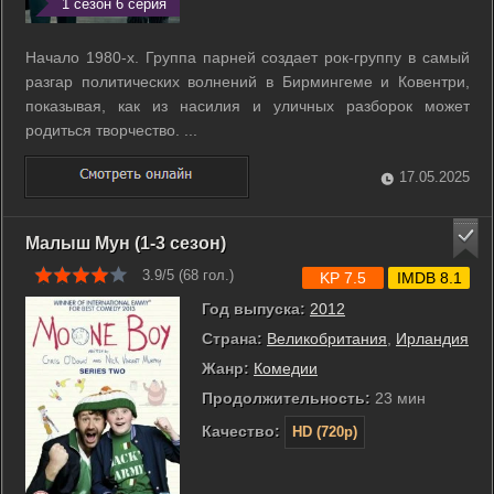
1 сезон 6 серия
Начало 1980-х. Группа парней создает рок-группу в самый
разгар политических волнений в Бирмингеме и Ковентри,
показывая, как из насилия и уличных разборок может
родиться творчество. ...
17.05.2025
Малыш Мун (1-3 сезон)
3.9/5 (
68
гол.)
KP 7.5
IMDB 8.1
Год выпуска:
2012
Страна:
Великобритания
,
Ирландия
Жанр:
Комедии
Продолжительность:
23 мин
Качество:
HD (720p)