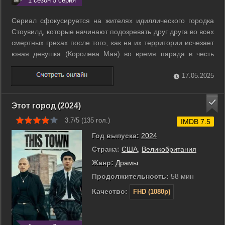
1 сезон 5 серия
Сериал сфокусируется на жителях идиллического городка
Стоувилд, которые начинают подозревать друг друга во всех
смертных грехах после того, как на их территории исчезает
юная девушка (Королева Мая) во время парада в честь
языческого праздника. Все шокированы тем, что
преступление явно совершил кто-то из соседей, каждый из
17.05.2025
которых хранит свои ...
Этот город (2024)
3.7/5 (
135
гол.)
IMDB 7.5
Год выпуска:
2024
Страна:
США
,
Великобритания
Жанр:
Драмы
Продолжительность:
58 мин
Качество:
FHD (1080p)