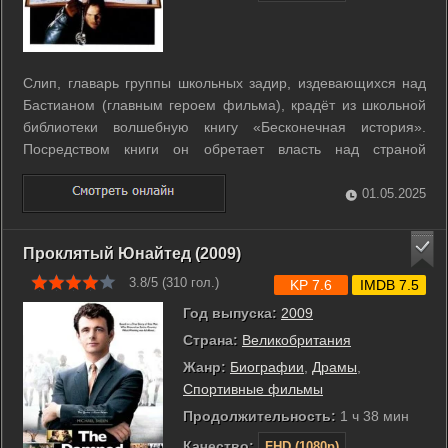
Слип, главарь группы школьных задир, издевающихся над
Бастианом (главным героем фильма), крадёт из школьной
библиотеки волшебную книгу «Бесконечная история».
Посредством книги он обретает власть над страной
Фантазией. В итоге Фантазия превращается в царство злых
фантазий испорченного мальчишки. Повелительница
01.05.2025
Фантазии просит Бастиана отобрать у ...
Проклятый Юнайтед (2009)
3.8/5 (
310
гол.)
KP 7.6
IMDB 7.5
Год выпуска:
2009
Страна:
Великобритания
Жанр:
Биографии
,
Драмы
,
Спортивные фильмы
Продолжительность:
1 ч 38 мин
Качество:
FHD (1080p)