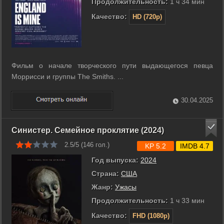
Продолжительность:
1 ч 34 мин
Качество:
HD (720p)
Фильм о начале творческого пути выдающегося певца
Моррисси и группы The Smiths. ...
30.04.2025
Синистер. Семейное проклятие (2024)
2.5/5 (
146
гол.)
KP 5.2
IMDB 4.7
Год выпуска:
2024
Страна:
США
Жанр:
Ужасы
Продолжительность:
1 ч 33 мин
Качество:
FHD (1080p)