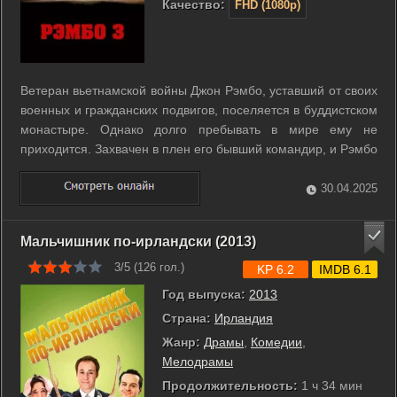
Качество:
FHD (1080p)
Ветеран вьетнамской войны Джон Рэмбо, уставший от своих
военных и гражданских подвигов, поселяется в буддистском
монастыре. Однако долго пребывать в мире ему не
приходится. Захвачен в плен его бывший командир, и Рэмбо
отправляется его спасать, вступая в отчаянную и неравную
схватку с противником. ...
30.04.2025
Мальчишник по-ирландски (2013)
3/5 (
126
гол.)
KP 6.2
IMDB 6.1
Год выпуска:
2013
Страна:
Ирландия
Жанр:
Драмы
,
Комедии
,
Мелодрамы
Продолжительность:
1 ч 34 мин