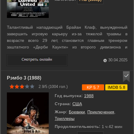
Талантливый нападающий Брайан Клаф, вынужденный
завершить игровую карьеру из-за тяжелой травмы в
возрасте всего 29 лет, становится главным тренером
заштатного «Дерби Каунти» из второго дивизиона и
неожиданно для всех приводит клуб к титулу чемпионов
Англии, после чего уходит на повышение в «Лидс
30.04.2025
Юнайтед». Фильм - о ярком, но недолгом 44-дневном ...
Рэмбо 3 (1988)
2.9/5 (
1004
гол.)
KP 5.7
IMDB 5.8
Год выпуска:
1988
Страна:
США
Жанр:
Боевики
,
Приключения
,
Триллеры
Продолжительность:
1 ч 42 мин