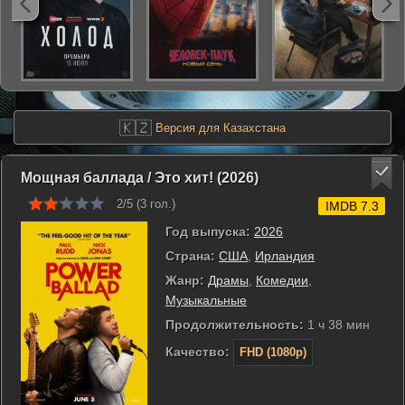
🇰🇿
Версия для Казахстана
Мощная баллада / Это хит! (2026)
2/5 (
3
гол.)
IMDB 7.3
Год выпуска:
2026
Страна:
США
,
Ирландия
Жанр:
Драмы
,
Комедии
,
Музыкальные
Продолжительность:
1 ч 38 мин
Качество:
FHD (1080p)