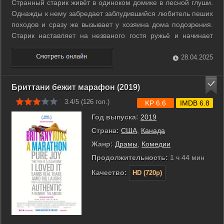
Странный старик живёт в одиноком домике в лесной глуши.
Однажды к нему забредает заблудившийся любитель пеших
походов и сразу же вызывает у хозяина дома подозрения.
Старик наставляет на незваного гостя ружьё и начинает
расспрашивать. ...
28.04.2025
Бриттани бежит марафон (2019)
3.4/5 (
126
гол.)
KP 6.6
IMDB 6.8
Год выпуска:
2019
Страна:
США
,
Канада
Жанр:
Драмы
,
Комедии
Продолжительность:
1 ч 44 мин
Качество:
HD (720p)