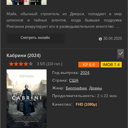
Майк, обычный строитель из Джерси, попадает в мир
шпионов и тайных агентов, когда бывшая подружка
Роксанна рекрутирует его в разведывательное агентство. ...
30.04.2025
Кабрини (2024)
3.5/5 (
110
гол.)
KP 6.6
IMDB 7.4
Год выпуска:
2024
Страна:
США
Жанр:
Биографии
,
Драмы
Продолжительность:
2 ч 22 мин
Качество:
FHD (1080p)