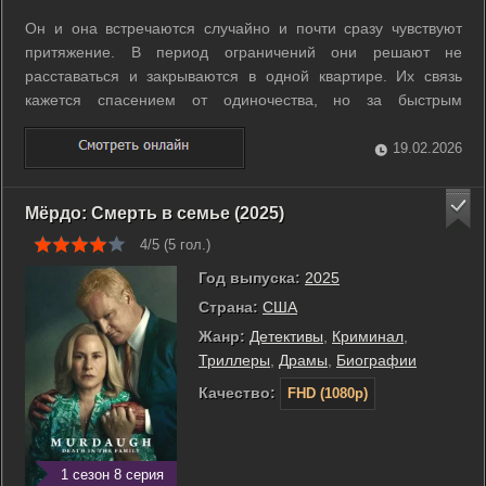
Он и она встречаются случайно и почти сразу чувствуют
притяжение. В период ограничений они решают не
расставаться и закрываются в одной квартире. Их связь
кажется спасением от одиночества, но за быстрым
сближением скрываются недосказанность и подозрения. Со
временем напряжение нарастает, а мелкие странности
19.02.2026
начинают пугать. Через пятьдесят шесть ...
Мёрдо: Смерть в семье (2025)
4/5 (
5
гол.)
Год выпуска:
2025
Страна:
США
Жанр:
Детективы
,
Криминал
,
Триллеры
,
Драмы
,
Биографии
Качество:
FHD (1080p)
1 сезон 8 серия