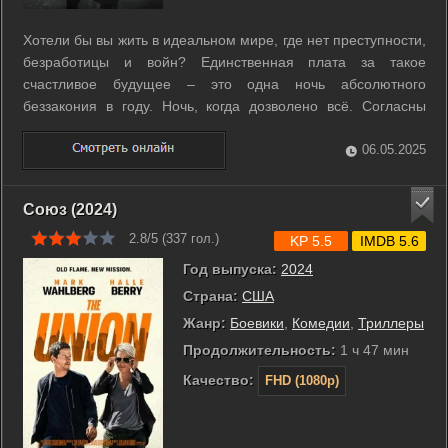
Хотели бы вы жить в идеальном мире, где нет преступности,
безработицы и войн? Единственная плата за такое
счастливое будущее – это одна ночь абсолютного
беззакония в году. Ночь, когда дозволено всё. Согласны
поучаствовать в таком социальном эксперименте? ...
06.05.2025
Союз (2024)
2.8/5 (
337
гол.)
KP 5.5
IMDB 5.6
Год выпуска:
2024
Страна:
США
Жанр:
Боевики
,
Комедии
,
Триллеры
Продолжительность:
1 ч 47 мин
Качество:
FHD (1080p)