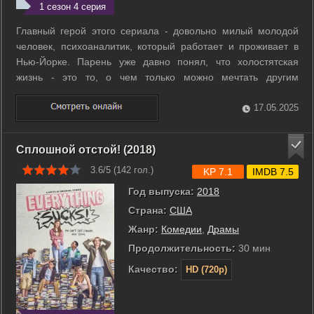
1 сезон 4 серия
Главный герой этого сериала - довольно милый молодой
человек, психоаналитик, который работает и проживает в
Нью-Йорке. Парень уже давно понял, что холостятская
жизнь - это то, о чем только можно мечтать другим
мужчинам. Зато он среди них оказывается самым
счастливым, ведь не обременен семейными отношениями.
17.05.2025
Главный герой все свободное время ...
Сплошной отстой! (2018)
3.6/5 (
142
гол.)
KP 7.1
IMDB 7.5
Год выпуска:
2018
Страна:
США
Жанр:
Комедии
,
Драмы
Продолжительность:
30 мин
Качество:
HD (720p)