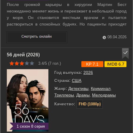
После громкой карьеры в хирургии Мартин Бест
неожиданно меняет жизнь и переезжает в небольшой город
у моря. Он становится местным врачом и пытается
раствориться в спокойных буднях. Но пациенты приходят
без остановки, делятся личным и требуют внимания в
любое время. Ситуацию усложняет его скрытая фобия, из
08.04.2026
за которой привычная медицинская работа ...
56 дней (2026)
3.4/5 (
7
гол.)
KP 7.1
IMDB 6.7
Год выпуска:
2026
Страна:
США
Жанр:
Детективы
,
Криминал
,
Триллеры
,
Драмы
,
Мелодрамы
Качество:
FHD (1080p)
1 сезон 8 серия