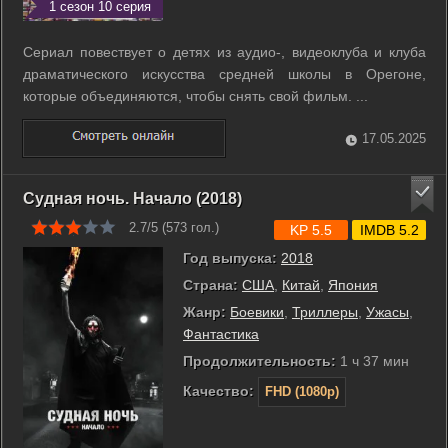
1 сезон 10 серия
Сериал повествует о детях из аудио-, видеоклуба и клуба
драматического искусства средней школы в Орегоне,
которые объединяются, чтобы снять свой фильм. ...
17.05.2025
Судная ночь. Начало (2018)
2.7/5 (
573
гол.)
KP 5.5
IMDB 5.2
Год выпуска:
2018
Страна:
США
,
Китай
,
Япония
Жанр:
Боевики
,
Триллеры
,
Ужасы
,
Фантастика
Продолжительность:
1 ч 37 мин
Качество:
FHD (1080p)