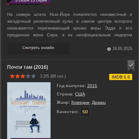
3 сезон 13 серия
На севере штата Нью-Йорк появляется неизвестный и
загадочный религиозный культ, в самом центре которого
оказываются переживающий кризис веры Эдди и его
преданная жена Сара, а их неофициальным лидером
становится амбициозный Кэл. ...
18.05.2025
Почти там (2016)
3.2/5 (
88
гол.)
IMDB 6.6
Год выпуска:
2015
Страна:
США
Жанр:
Комедии
,
Драмы
Качество:
SD