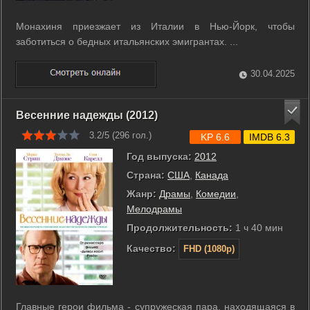
Монахиня приезжает из Италии в Нью-Йорк, чтобы
заботиться о бедных итальянских эмигрантах. ...
30.04.2025
Весенние надежды (2012)
3.2/5 (
296
гол.)
KP 6.6
IMDB 6.3
Год выпуска:
2012
Страна:
США
,
Канада
Жанр:
Драмы
,
Комедии
,
Мелодрамы
Продолжительность:
1 ч 40 мин
Качество:
FHD (1080p)
Главные герои фильма - супружеская пара, находящаяся в