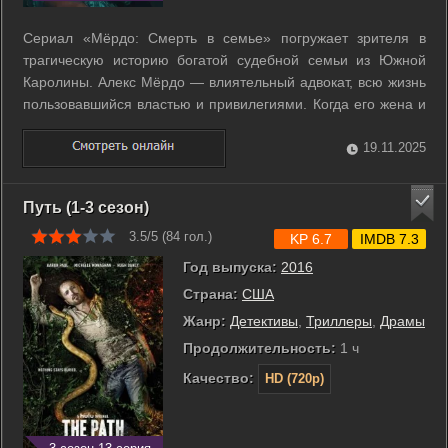
Сериал «Мёрдо: Смерть в семье» погружает зрителя в
трагическую историю богатой судебной семьи из Южной
Каролины. Алекс Мёрдо — влиятельный адвокат, всю жизнь
пользовавшийся властью и привилегиями. Когда его жена и
сын загадочно погибают, он сам оказывается под
подозрением. По ходу сериала зрители узнают о давних
19.11.2025
финансовых махинациях, скрытности и ...
Путь (1-3 сезон)
3.5/5 (
84
гол.)
KP 6.7
IMDB 7.3
Год выпуска:
2016
Страна:
США
Жанр:
Детективы
,
Триллеры
,
Драмы
Продолжительность:
1 ч
Качество:
HD (720p)