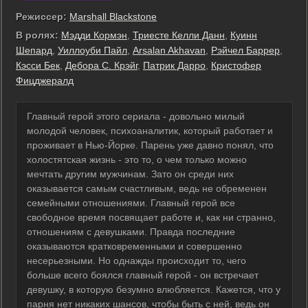
Режиссер:
Marshall Blackstone
В ролях:
Мэдди Кормэн
,
Триесте Келли Данн
,
Куинн
Шепард
,
Уиллоуби Пайл
,
Arsalan Akhavan
,
Рэйчел Баррер
,
Кэсси Бек
,
Дебора С. Крэйг
,
Патрик Дарро
,
Кристофер
Фицджералд
Главный герой этого сериала - довольно милый
молодой человек, психоаналитик, который работает и
проживает в Нью-Йорке. Парень уже давно понял, что
холостятская жизнь - это то, о чем только можно
мечтать другим мужчинам. Зато он среди них
оказывается самым счастливым, ведь не обременен
семейными отношениями. Главный герой все
свободное время посвящает работе и, как ни странно,
отношениям с девушками. Правда последние
оказываются кратковременными и совершенно
несерьезными. Но однажды происходит то, чего
больше всего боялся главный герой - он встречает
девушку, в которую безумно влюбляется. Кажется, что у
парня нет никаких шансов, чтобы быть с ней, ведь он