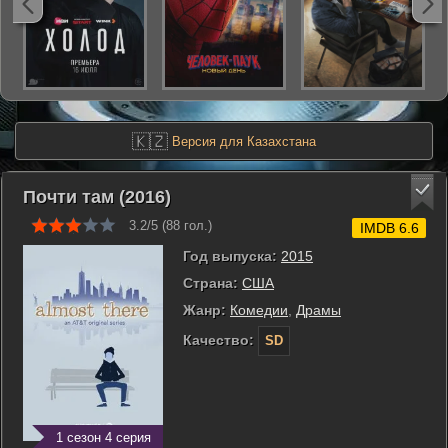
🇰🇿
Версия для Казахстана
Почти там (2016)
3.2/5 (
88
гол.)
IMDB 6.6
Год выпуска:
2015
Страна:
США
Жанр:
Комедии
,
Драмы
Качество:
SD
1 сезон 4 серия