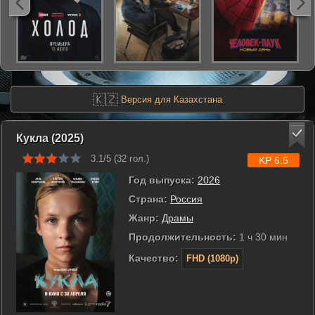
🇰🇿
Версия для Казахстана
Кукла (2025)
3.1/5 (
32
гол.)
KP 6.5
Год выпуска:
2026
Страна:
Россия
Жанр:
Драмы
Продолжительность:
1 ч 30 мин
Качество:
FHD (1080p)