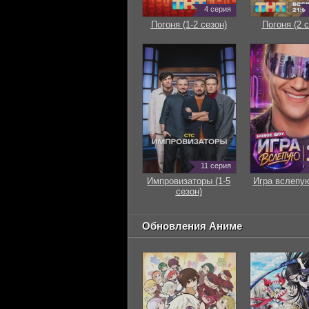
4 серия
Погоня (1-2 сезон)
Погоня (2 с
11 серия
Импровизаторы (1-5
Игра вслепую
сезон)
Обновления Аниме