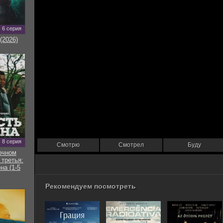
6 серия
(2026)
8 серия
Смотрю
Смотрел
Буду
очном
 третья:
на (1-5
Рекомендуем посмотреть