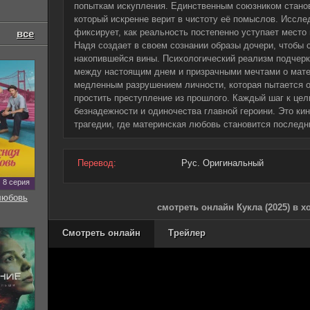
попыткам искупления. Единственным союзником стано
который искренне верит в чистоту её помыслов. Иссле
фиксирует, как реальность постепенно уступает место
все
Надя создает в своем сознании образы дочери, чтобы 
накопившейся вины. Психологический реализм подчерк
между настоящим днем и призрачными мечтами о мате
медленным разрушением личности, которая пытается о
простить преступление из прошлого. Каждый шаг к це
безнадежности и одиночества главной героини. Это ки
трагедии, где материнская любовь становится послед
Перевод:
Рус. Оригинальный
8 серия
любовь
смотреть онлайн Кукла (2025) в 
Смотреть онлайн
Трейлер