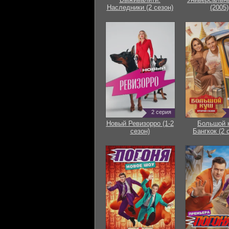
Наследники (2 сезон)
(2005)
2 серия
Новый Ревизорро (1-2
Большой 
сезон)
Бангкок (2 