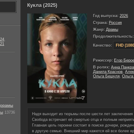
Кукла (2025)
Год выпуска:
2026
Страна:
Россия
Жанр:
Драмы
Продолжительность:
24
,
21
Качество:
FHD (1080
Режиссер:
Егор Беро
В ролях:
Анна Панкра
Данила Краснов
,
Алек
Ольга Бешуля
,
Ольга
орамы
лы
13736
Надя выходит из тюрьмы после шести лет заключения 
Свобода встречает её смертью отца и полным неприя
Главная цель героини состоит в поиске дочери, рожден
в другую семью. Внешний мир кажется ей все более 