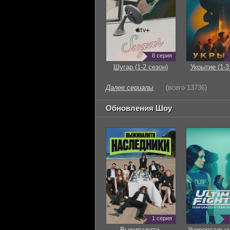
8 серия
Шугар (1-2 сезон)
Укрытие (1-3
Далее сериалы
(всего 13736)
Обновления Шоу
1 серия
Выживалити.
Универсальн