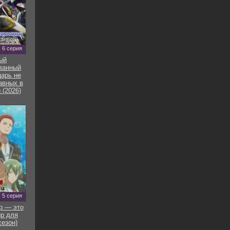
6 серия
ый
ванный
арь не
авных в
 (2026)
5 серия
р — это
р для
сезон)