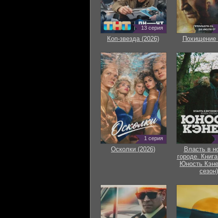
13 серия
Коп-звезда (2026)
Похищение 
1 серия
Осколки (2026)
Власть в н
городе. Книга
Юность Кэне
сезон)