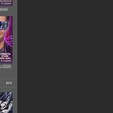
4 серия
езон)
6 серия
 (2026)
все