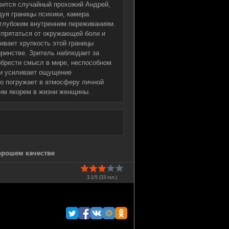
вится случайный прохожий Андрей,
дуя границы психики, камера
 глубоким внутренним переживаниям.
спрятаться от окружающей боли и
ивает хрупкость этой границы
ринстве. Зритель наблюдает за
брести смысл в мире, неспособном
ли усиливает ощущение
но погружает в атмосферу личной
ним якорем в жизни женщины.
хорошем качестве
3.1/5 (
33
гол.)