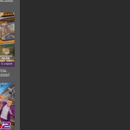
5 серия
куш.
сезон)