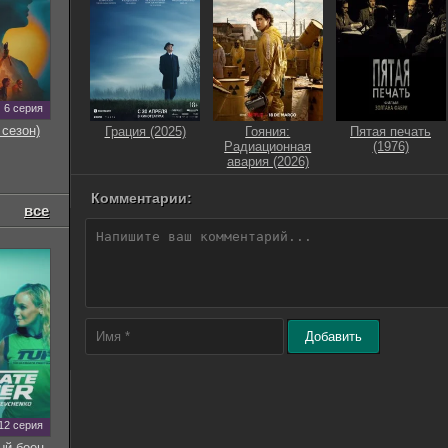
6 серия
 сезон)
Грация (2025)
Гояния:
Пятая печать
Радиационная
(1976)
авария (2026)
Комментарии:
все
Добавить
12 серия
ый боец