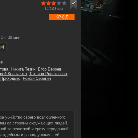
3.1/5 (
33
гол.)
KP 6.5
1 ч 30 мин
p)
ев
това
,
Никита Тезин
,
Егор Бероев
,
сей Кравченко
,
Татьяна Рассказова
,
 Приходько
,
Роман Серёгин
за убийство своего возлюбленного.
тием со стороны окружающих людей.
ной за решеткой и сразу переданной
враждебным и равнодушным к её