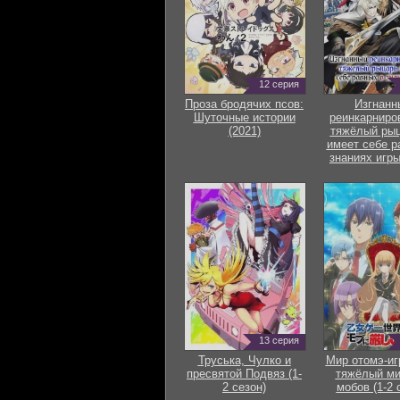
12 серия
Проза бродячих псов:
Изгнанн
Шуточные истории
реинкарниро
(2021)
тяжёлый рыц
имеет себе р
знаниях игры
13 серия
Труська, Чулко и
Мир отомэ-иг
пресвятой Подвяз (1-
тяжёлый ми
2 сезон)
мобов (1-2 