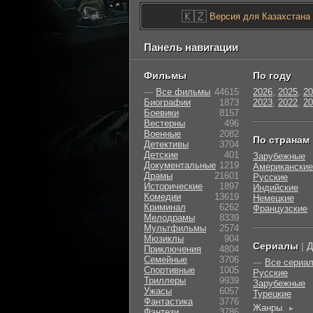
🇰🇿
Версия для Казахстана
Панель навигации
Фильмы
По году
—
Все фильмы
44615
2026
,
2025
,
20
Биографии
1873
2023
,
2022
,
20
Боевики
8157
Вестерны
496
Военные
2082
По странам
Детективы
3704
Детские
401
Зарубежные
Документальные
1219
Американские
Драмы
21601
Русские
Исторические
1897
Индийские
Комедии
13619
Немецкие
Криминал
6262
Французские
Мелодрамы
8339
Мультфильмы
2574
Мюзиклы
904
Сериалы
|
Д
Приключения
4804
Семейные
3706
—
Все сериа
Cпортивные
1005
Русские
Триллеры
9939
Зарубежные
Ужасы
6057
Турецкие
Фантастика
3776
Жанры
►
Фэнтези
3786