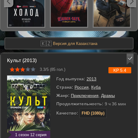
🇰🇿
Версия для Казахстана
Культ (2013)
3.3/5 (
85
гол.)
KP 5.4
Год выпуска:
2013
Страна:
Россия
,
Куба
Жанр:
Приключения
,
Драмы
Продолжительность:
9 ч 36 мин
Качество:
FHD (1080p)
1 сезон 12 серия