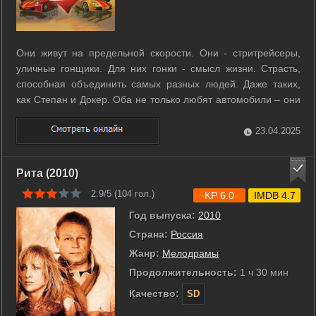
Они живут на предельной скорости. Они - стритрейсеры,
уличные гонщики. Для них гонки - смысл жизни. Страсть,
способная объединить самых разных людей. Даже таких,
как Степан и Докер. Оба не только любят автомобили – они
не мыслят жизни без скорости и риска. Но для одного цель
никогда не оправдает средств, а для другого определяющее
23.04.2025
значение имеет ...
Рита (2010)
2.9/5 (
104
гол.)
KP 6.0
IMDB 4.7
Год выпуска:
2010
Страна:
Россия
Жанр:
Мелодрамы
Продолжительность:
1 ч 30 мин
Качество:
SD