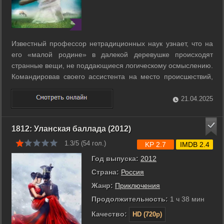
Известный профессор нетрадиционных наук узнает, что на
его «малой родине» в далекой деревушке происходят
странные вещи, не поддающиеся логическому осмыслению.
Командировав своего ассистента на место происшествий,
профессор не подозревает о невероятных событиях, к
которым приведет приезд «упакованного» городского
21.04.2025
научного работника. Молодой ученый ...
1812: Уланская баллада (2012)
1.3/5 (
54
гол.)
KP 2.7
IMDB 2.4
Год выпуска:
2012
Страна:
Россия
Жанр:
Приключения
Продолжительность:
1 ч 38 мин
Качество:
HD (720p)