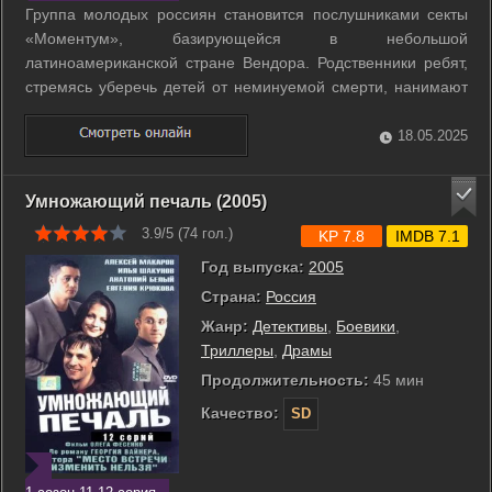
Группа молодых россиян становится послушниками секты
«Моментум», базирующейся в небольшой
латиноамериканской стране Вендора. Родственники ребят,
стремясь уберечь детей от неминуемой смерти, нанимают
профессионального военного. Полностью доверившись ему,
прибывают в Вендору. Однако вскоре становится ясно, что у
18.05.2025
нанятого профессионала есть свои ...
Умножающий печаль (2005)
3.9/5 (
74
гол.)
KP 7.8
IMDB 7.1
Год выпуска:
2005
Страна:
Россия
Жанр:
Детективы
,
Боевики
,
Триллеры
,
Драмы
Продолжительность:
45 мин
Качество:
SD