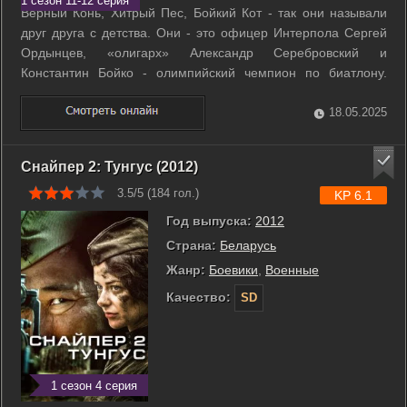
1 сезон 11-12 серия
Верный Конь, Хитрый Пес, Бойкий Кот - так они называли
друг друга с детства. Они - это офицер Интерпола Сергей
Ордынцев, «олигарх» Александр Серебровский и
Константин Бойко - олимпийский чемпион по биатлону.
Когда-то трое одноклассников играли в индейцев и думали,
что их дружба на всю жизнь. Потом на волне перестройки
18.05.2025
они вместе учились делать ...
Снайпер 2: Тунгус (2012)
3.5/5 (
184
гол.)
KP 6.1
Год выпуска:
2012
Страна:
Беларусь
Жанр:
Боевики
,
Военные
Качество:
SD
1 сезон 4 серия