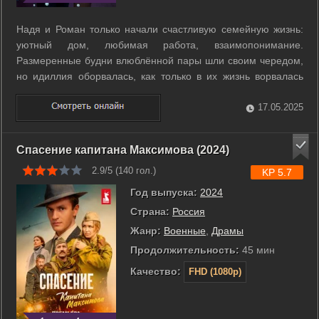
Надя и Роман только начали счастливую семейную жизнь:
уютный дом, любимая работа, взаимопонимание.
Размеренные будни влюблённой пары шли своим чередом,
но идиллия оборвалась, как только в их жизнь ворвалась
мама Нади, бросившая её 20 лет назад. Желая проверить
зятя на верность, Валентина попадает в его постель.
17.05.2025
Последствия столь опрометчивого ...
Спасение капитана Максимова (2024)
2.9/5 (
140
гол.)
KP 5.7
Год выпуска:
2024
Страна:
Россия
Жанр:
Военные
,
Драмы
Продолжительность:
45 мин
Качество:
FHD (1080p)