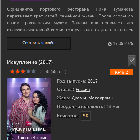
Официантка портового ресторана Нина Туманова
переживает крах своей семейной жизни. После ссоры со
своим гражданским мужем Павлом она понимает, что
иллюзия счастливой семьи, которую она так долго пыталась
сохранить, растаяла как дым. Нина настаивает на
прекращении отношений. Однако Павел, много лет
17.05.2025
зарабатывающий на контрабанде, идущей через ...
Искупление (2017)
3.1/5 (
55
гол.)
KP 6.2
Год выпуска:
2017
Страна:
Россия
Жанр:
Драмы
,
Мелодрамы
Продолжительность:
48 мин
Качество:
SD
1 сезон 4 серия