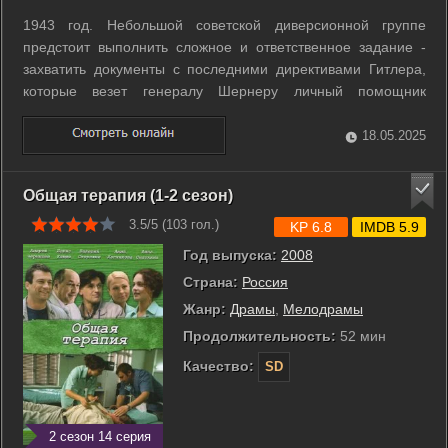
1943 год. Небольшой советской диверсионной группе
предстоит выполнить сложное и ответственное задание -
захватить документы с последними директивами Гитлера,
которые везет генералу Шернеру личный помощник
адъютанта Гитлера майор Данст. Помимо опытных
разведчиков участие в операции должны принять четыре
18.05.2025
девушки - выпускницы школы снайперов, и ...
Общая терапия (1-2 сезон)
3.5/5 (
103
гол.)
KP 6.8
IMDB 5.9
Год выпуска:
2008
Страна:
Россия
Жанр:
Драмы
,
Мелодрамы
Продолжительность:
52 мин
Качество:
SD
2 сезон 14 серия