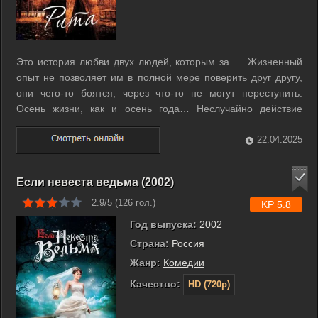
Это история любви двух людей, которым за … Жизненный
опыт не позволяет им в полной мере поверить друг другу,
они чего-то боятся, через что-то не могут переступить.
Осень жизни, как и осень года… Неслучайно действие
фильма происходит именно осенью, ранней осенью – это
соответствует жизненному этапу главных героев. ...
22.04.2025
Если невеста ведьма (2002)
2.9/5 (
126
гол.)
KP 5.8
Год выпуска:
2002
Страна:
Россия
Жанр:
Комедии
Качество:
HD (720p)