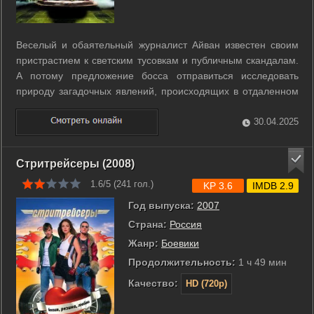
Веселый и обаятельный журналист Айван известен своим
пристрастием к светским тусовкам и публичным скандалам.
А потому предложение босса отправиться исследовать
природу загадочных явлений, происходящих в отдаленном
городке, воспринимает без особого энтузиазма.
Намереваясь побыстрее разделаться с досадным
30.04.2025
поручением, Айван отправляется в путь. ...
Стритрейсеры (2008)
1.6/5 (
241
гол.)
KP 3.6
IMDB 2.9
Год выпуска:
2007
Страна:
Россия
Жанр:
Боевики
Продолжительность:
1 ч 49 мин
Качество:
HD (720p)