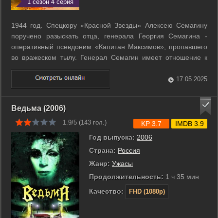
1 сезон 4 серия
1944 год. Спецкору «Красной Звезды» Алексею Семагину
поручено разыскать отца, генерала Георгия Семагина -
оперативный псевдоним «Капитан Максимов», пропавшего
во вражеском тылу. Генерал Семагин имеет отношение к
разработке стратегической операции «Багратион»,
приготовления к которой ведутся в строжайшей тайне.
17.05.2025
Алексей попадает за линию фронта в ...
Ведьма (2006)
1.9/5 (
143
гол.)
KP 3.7
IMDB 3.9
Год выпуска:
2006
Страна:
Россия
Жанр:
Ужасы
Продолжительность:
1 ч 35 мин
Качество:
FHD (1080p)