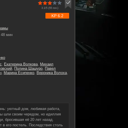
3.1/5 (
55
гол.)
KP 6.2
рамы
48 мин
нко
с
,
Екатерина Волкова
,
Михаил
овский
,
Полина Шашуро
,
Павел
н
,
Марина Есипенко
,
Вероника Волоха
,
нь: уютный дом, любимая работа,
ы шли своим чередом, но идиллия
и, бросившая её 20 лет назад.
т в его постель. Последствия столь