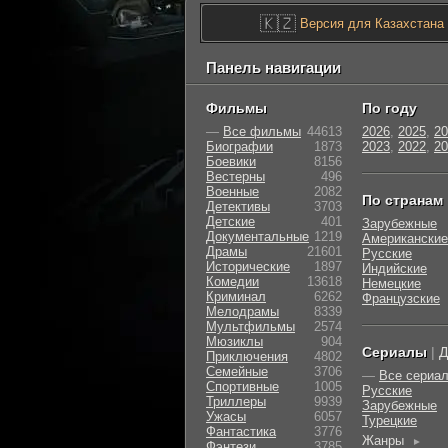
🇰🇿
Версия для Казахстана
Панель навигации
Фильмы
По году
—
Все фильмы
44613
2026
,
2025
,
20
Биографии
1873
2023
,
2022
,
20
Боевики
8156
Вестерны
496
Военные
2082
По странам
Детективы
3703
Детские
401
Зарубежные
Документальные
1219
Американские
Драмы
21601
Русские
Исторические
1897
Индийские
Комедии
13618
Немецкие
Криминал
6262
Французские
Мелодрамы
8339
Мультфильмы
2574
Мюзиклы
904
Сериалы
|
Д
Приключения
4802
Семейные
3706
—
Все сериа
Cпортивные
1005
Русские
Триллеры
9939
Зарубежные
Ужасы
6057
Турецкие
Фантастика
3776
Жанры
►
Фэнтези
3785