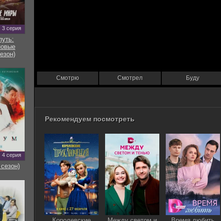
3 серия
путь:
новые
езон)
Смотрю
Смотрел
Буду
Рекомендуем посмотреть
4 серия
 сезон)
Королевские
Между светом и
Время любить