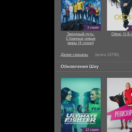
3 серия
Звездный путь:
Офис (1-9 
Странные новые
миры (4 сезон)
Далее сериалы
(всего 13735)
Обновления Шоу
12 серия