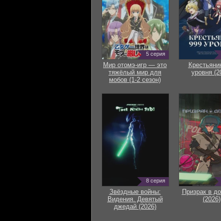
5 серия
Мир отомэ-игр — это
Крестьяни
тяжёлый мир для
уровня (2
мобов (1-2 сезон)
8 серия
Звёздные войны:
Призрак в д
Видения. Девятый
(2026)
джедай (2026)