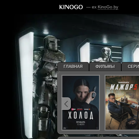
— ex
KinoGo.by
ГЛАВНАЯ
ФИЛЬМЫ
СЕР