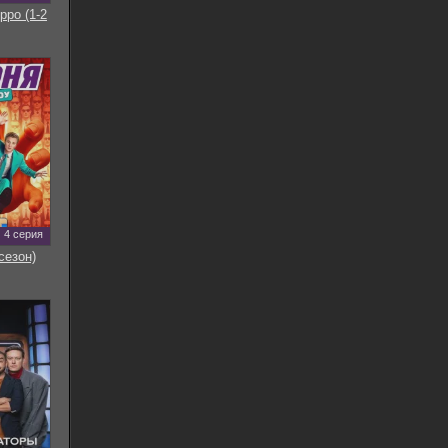
рро (1-2
4 серия
сезон)