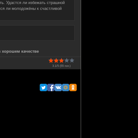
ть. Удастся ли избежать страшной
тся ли молодожёны к счастливой
в хорошем качестве
3.1/5 (
55
гол.)