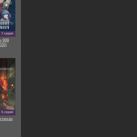
7 серия
н 999
026)
5 серия
оспехах