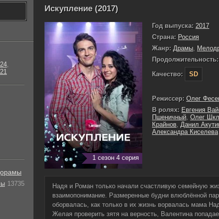
Искупление (2017)
Год выпуска:
2017
Страна:
Россия
Жанр:
Драмы
,
Мелод
Продолжительность:
24
,
21
Качество:
SD
Режиссер:
Олег Фесе
В ролях:
Евгения Вай
Пшеничный
,
Олег Шкл
Крайнов
,
Данил Акути
Александра Киселева
1 сезон 4 серия
орамы
лы
13735
Надя и Роман только начали счастливую семейную жиз
взаимопонимание. Размеренные будни влюблённой пар
оборвалась, как только в их жизнь ворвалась мама Над
Желая проверить зятя на верность, Валентина попадае