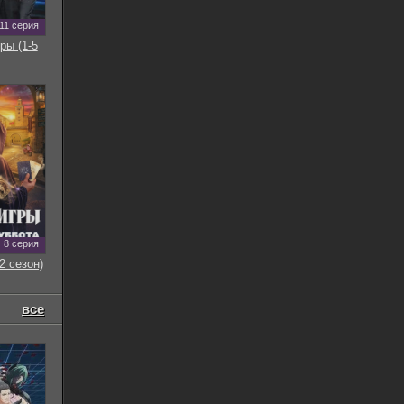
11 серия
ры (1-5
8 серия
2 сезон)
все