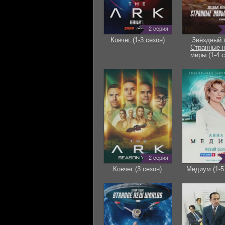
2 серия
Ковчег (1-3 сезон)
Звёздный 
Странные 
миры (1-4 с
2 серия
Ковчег (3 сезон)
Медиум (1-5