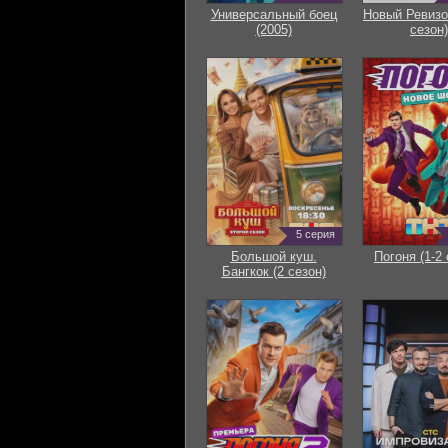
Универсальный боец
Новый Ревизо
(2005)
сезон)
5 серия
Большой куш.
Погоня (1-2 
Бангкок (2 сезон)