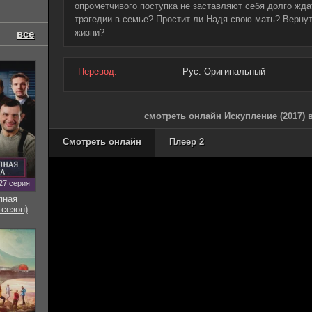
опрометчивого поступка не заставляют себя долго жда
трагедии в семье? Простит ли Надя свою мать? Верну
жизни?
все
Перевод:
Рус. Оригинальный
смотреть онлайн Искупление (2017) 
Смотреть онлайн
Плеер 2
27 серия
пная
 сезон)