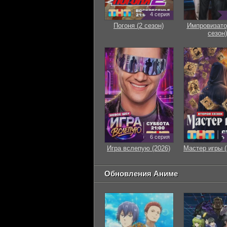
4 серия
Погоня (2 сезон)
Импровизато
сезон)
6 серия
Игра вслепую (2026)
Мастер игры (
Обновления Аниме