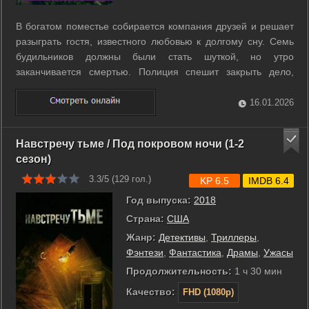
В богатом поместье собирается компания друзей и решает
разыграть гостя, известного любовью к долгому сну. Семь
будильников должны были стать шуткой, но утро
заканчивается смертью. Полиция спешит закрыть дело,
однако Бандл чувствует, что за этим скрывается нечто
большее. Она начинает искать ответы и постепенно
16.01.2026
выходит за пределы привычного круга. ...
Навстречу тьме / Под покровом ночи (1-2
сезон)
3.3/5 (
129
гол.)
KP 6.5
IMDB 6.4
Год выпуска:
2018
Страна:
США
Жанр:
Детективы
,
Триллеры
,
Фэнтези
,
Фантастика
,
Драмы
,
Ужасы
Продолжительность:
1 ч 30 мин
Качество:
FHD (1080p)