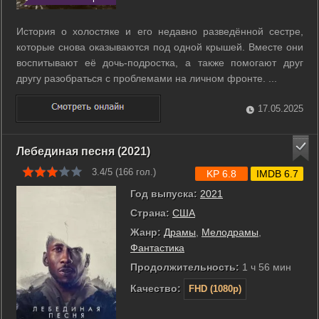
История о холостяке и его недавно разведённой сестре,
которые снова оказываются под одной крышей. Вместе они
воспитывают её дочь-подростка, а также помогают друг
другу разобраться с проблемами на личном фронте. ...
17.05.2025
Лебединая песня (2021)
3.4/5 (
166
гол.)
KP 6.8
IMDB 6.7
Год выпуска:
2021
Страна:
США
Жанр:
Драмы
,
Мелодрамы
,
Фантастика
Продолжительность:
1 ч 56 мин
Качество:
FHD (1080p)