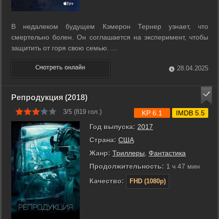
В недалеком будущем Кэмерон Тернер узнает, что
смертельно болен. Он соглашается на эксперимент, чтобы
защитить от горя свою семью. ...
28.04.2025
Репродукция (2018)
3/5 (
819
гол.)
KP 6.1
IMDB 5.5
Год выпуска:
2017
Страна:
США
Жанр:
Триллеры
,
Фантастика
Продолжительность:
1 ч 47 мин
Качество:
FHD (1080p)