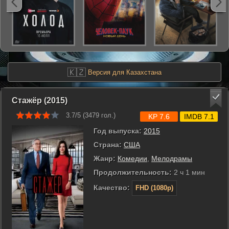
🇰🇿
Версия для Казахстана
Стажёр (2015)
3.7/5 (
3479
гол.)
KP 7.6
IMDB 7.1
Год выпуска:
2015
Страна:
США
Жанр:
Комедии
,
Мелодрамы
Продолжительность:
2 ч 1 мин
Качество:
FHD (1080p)