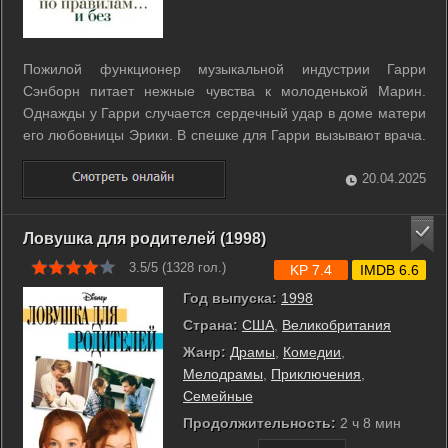
Пожилой функционер музыкальной индустрии Гарри
Сэнборн питает нежные чувства к молоденькой Марин.
Однажды у Гарри случается сердечный удар в доме матери
его любовницы Эрики. В спешке для Гарри вызывают врача.
Но приехавший на вызов доктор, так же, как и его пациент,
внезапно влюбляется в Эрику. ...
20.04.2025
Ловушка для родителей (1998)
3.5/5 (
1328
гол.)
KP 7.4
IMDB 6.6
Год выпуска:
1998
Страна:
США
,
Великобритания
Жанр:
Драмы
,
Комедии
,
Мелодрамы
,
Приключения
,
Семейные
Продолжительность:
2 ч 8 мин