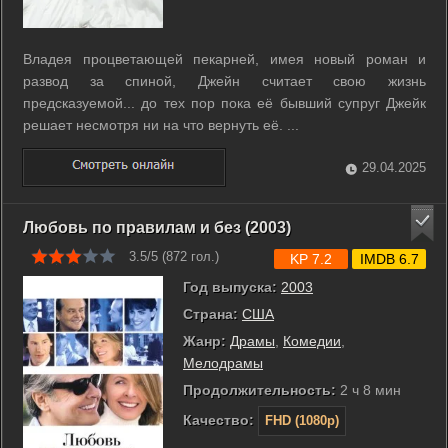
Владея процветающей пекарней, имея новый роман и
развод за спиной, Джейн считает свою жизнь
предсказуемой... до тех пор пока её бывший супруг Джейк
решает несмотря ни на что вернуть её. ...
29.04.2025
Любовь по правилам и без (2003)
3.5/5 (
872
гол.)
KP 7.2
IMDB 6.7
Год выпуска:
2003
Страна:
США
Жанр:
Драмы
,
Комедии
,
Мелодрамы
Продолжительность:
2 ч 8 мин
Качество:
FHD (1080p)