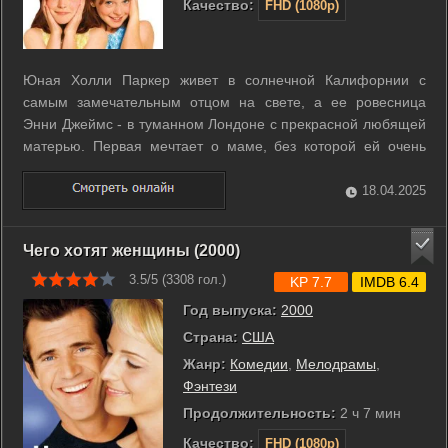
Качество:
FHD (1080p)
Юная Холли Паркер живет в солнечной Калифорнии с
самым замечательным отцом на свете, а ее ровесница
Энни Джеймс - в туманном Лондоне с прекрасной любящей
матерью. Первая мечтает о маме, без которой ей очень
тяжело, а второй так хочется, чтобы у нее был папа. Когда
девочки случайно встречаются в летнем лагере, им есть,
18.04.2025
чем поделиться друг с другом. ...
Чего хотят женщины (2000)
3.5/5 (
3308
гол.)
KP 7.7
IMDB 6.4
Год выпуска:
2000
Страна:
США
Жанр:
Комедии
,
Мелодрамы
,
Фэнтези
Продолжительность:
2 ч 7 мин
Качество:
FHD (1080p)