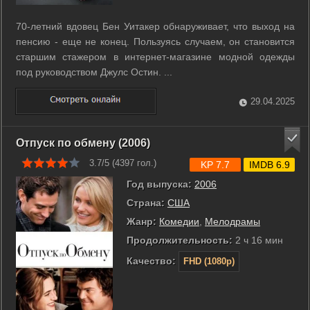
70-летний вдовец Бен Уитакер обнаруживает, что выход на
пенсию - еще не конец. Пользуясь случаем, он становится
старшим стажером в интернет-магазине модной одежды
под руководством Джулс Остин. ...
29.04.2025
Отпуск по обмену (2006)
3.7/5 (
4397
гол.)
KP 7.7
IMDB 6.9
Год выпуска:
2006
Страна:
США
Жанр:
Комедии
,
Мелодрамы
Продолжительность:
2 ч 16 мин
Качество:
FHD (1080p)