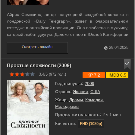
Айрис Симпкинс, автор популярной свадебной колонки в
лондонской «Daily Telegraph», живет в очаровательном
коттедже в английской провинции. Она влюблена в мужчину,
который любит другую. Далеко от нее в Южной Калифорнии
живет Аманда Вудс, владелица процветающего рекламного
агентства, занимающегося созданием роликов для
29.04.2025
фильмов. Она вдруг ...
Простые сложности (2009)
3.4/5 (
972
гол.)
KP 7.2
IMDB 6.5
Год выпуска:
2009
Страна:
Япония
,
США
Жанр:
Драмы
,
Комедии
,
Мелодрамы
Продолжительность:
2 ч 1 мин
Качество:
FHD (1080p)