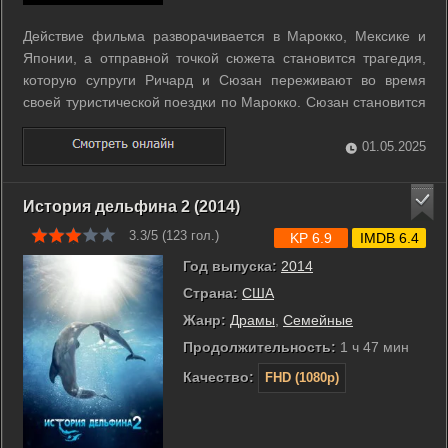
Действие фильма разворачивается в Марокко, Мексике и
Японии, а отправной точкой сюжета становится трагедия,
которую супруги Ричард и Сюзан переживают во время
своей туристической поездки по Марокко. Сюзан становится
жертвой шальной пули, выпущенной из ружья по
туристическому автобусу двумя местными мальчишками. В
01.05.2025
это же время двое детей Ричарда и ...
История дельфина 2 (2014)
3.3/5 (
123
гол.)
KP 6.9
IMDB 6.4
Год выпуска:
2014
Страна:
США
Жанр:
Драмы
,
Семейные
Продолжительность:
1 ч 47 мин
Качество:
FHD (1080p)