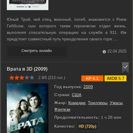
Юный Трой, чей отец, военный, погиб, знакомится с Роем
Гиббсом, сын которого также героически отдал жизнь,
выполняя спасательную операцию на службе в 911. Им
предстоит совместный путь преодоления своего горя. ...
22.04.2025
Врата в 3D (2009)
2.9/5 (
213
гол.)
KP 6.1
IMDB 5.7
Год выпуска:
2009
Страна:
США
Жанр:
Комедии
,
Триллеры
,
Ужасы
,
Фэнтези
Продолжительность:
1 ч 28 мин
Качество:
HD (720p)