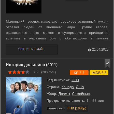
Маленький городок накрывает сверхъестественный туман,
отрезая людей от внешнего мира. Группе героев,
оказавшихся в этот момент в супермаркете, приходится
вступить в неравный бой с обитающими в тумане
монстрами. ...
21.04.2025
История дельфина (2011)
3.6/5 (
208
гол.)
KP 7.7
IMDB 6.8
Год выпуска:
2011
Страна:
Канада
,
США
Жанр:
Драмы
,
Семейные
Продолжительность:
1 ч 53 мин
Качество:
FHD (1080p)