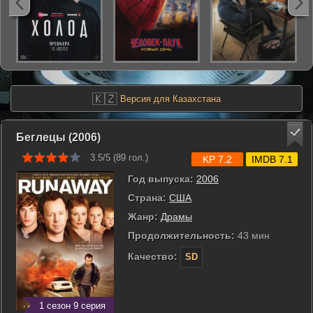
🇰🇿
Версия для Казахстана
Беглецы (2006)
3.5/5 (
89
гол.)
KP 7.2
IMDB 7.1
Год выпуска:
2006
Страна:
США
Жанр:
Драмы
Продолжительность:
43 мин
Качество:
SD
1 сезон 9 серия