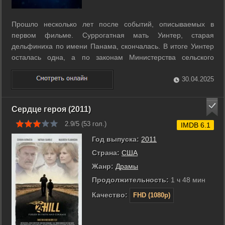
Прошло несколько лет после событий, описываемых в
первом фильме. Суррогатная мать Уинтер, старая
дельфиниха по имени Панама, скончалась. В итоге Уинтер
осталась одна, а по законам Министерства сельского
хозяйства США дельфинов нельзя содержать по одному.
Чтобы Уинтер не перевезли в другой аквариум, команде
30.04.2025
морского госпиталя придется найти ей ...
Сердце героя (2011)
2.9/5 (
53
гол.)
IMDB 6.1
Год выпуска:
2011
Страна:
США
Жанр:
Драмы
Продолжительность:
1 ч 48 мин
Качество:
FHD (1080p)