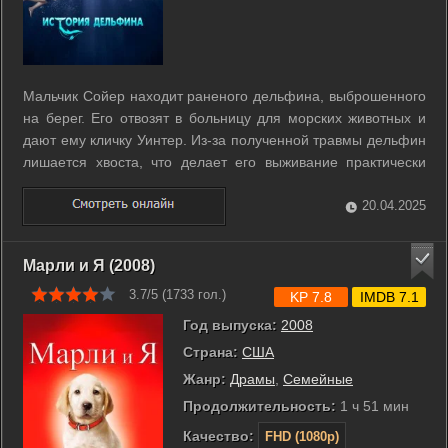
Мальчик Сойер находит раненого дельфина, выброшенного
на берег. Его отвозят в больницу для морских животных и
дают ему кличку Уинтер. Из-за полученной травмы дельфин
лишается хвоста, что делает его выживание практически
невозможным. Но благодаря преданному другу Сойеру,
опытному морскому биологу и гениальному протезисту,
20.04.2025
создавшему новый хвост, ...
Марли и Я (2008)
3.7/5 (
1733
гол.)
KP 7.8
IMDB 7.1
Год выпуска:
2008
Страна:
США
Жанр:
Драмы
,
Семейные
Продолжительность:
1 ч 51 мин
Качество:
FHD (1080p)