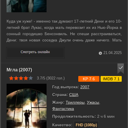
Куда уж хуже! - именно так думают 17-летний Дени и его 10-
летний брат Лукас, когда мать перевозит их из Нью-Йорка в
сонный городишко Бенсонвиль. Не спеши расстраиваться,
Дени: твоя новая соседка Джули очень даже ничего. Мать
всё больше пропадает на работе, и братья находят себе
занятие: исследовать своё новое место жительства. Дени
21.04.2025
всё больше ...
Мгла (2007)
3.7/5 (
3022
гол.)
KP 7.6
IMDB 7.1
Год выпуска:
2007
Страна:
США
Жанр:
Триллеры
,
Ужасы
,
Фантастика
Продолжительность:
2 ч 6 мин
Качество:
FHD (1080p)