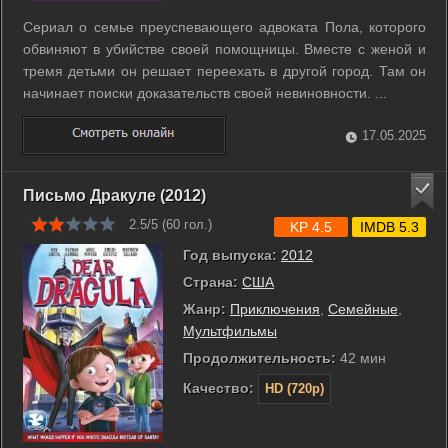
Сериал о семье преуспевающего адвоката Пола, которого
обвиняют в убийстве своей помощницы. Вместе с женой и
тремя детьми он решает переехать в другой город. Там он
начинает поиски доказательств своей невиновности. ...
17.05.2025
Письмо Дракуле (2012)
2.5/5 (
60
гол.)
KP 4.5
IMDB 5.3
Год выпуска:
2012
Страна:
США
Жанр:
Приключения
,
Семейные
,
Мультфильмы
Продолжительность:
42 мин
Качество:
HD (720p)