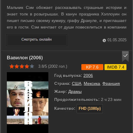
Мальчик Сэм обожает рассказывать страшные истории и
знает толк в розыгрышах. В канун праздника Хэллоуин он
пишет письмо своему кумиру, графу Дракуле, и приглашает
его в гости. Сэм мечтает от души повеселиться в компании
вампира и до смерти напугать всех своих соседей. Наконец,
в ночь празднования таинственный граф появляется на
01.05.2025
пороге дома ...
Вавилон (2006)
3.8/5 (
2002
гол.)
KP 7.6
IMDB 7.4
Год выпуска:
2006
Страна:
США
,
Мексика
,
Франция
Жанр:
Драмы
Продолжительность:
2 ч 23 мин
Качество:
FHD (1080p)