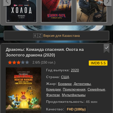
🇰🇿
Версия для Казахстана
Драконы: Команда спасения. Охота на
Золотого дракона (2020)
2.6/5 (
150
гол.)
IMDB 5.5
Год выпуска:
2020
Страна:
США
Жанр:
Боевики
,
Детективы
,
Комедии
,
Приключения
,
Семейные
,
Фэнтези
,
Мультфильмы
Продолжительность:
46 мин
Качество:
FHD (1080p)