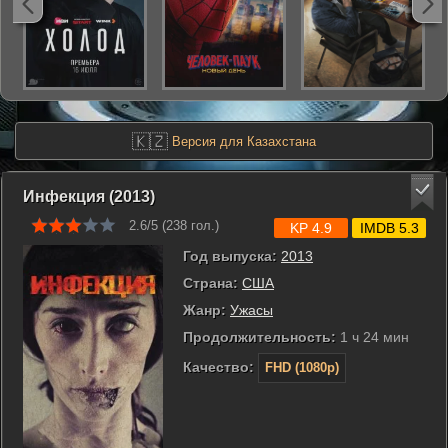
🇰🇿
Версия для Казахстана
Инфекция (2013)
2.6/5 (
238
гол.)
KP 4.9
IMDB 5.3
Год выпуска:
2013
Страна:
США
Жанр:
Ужасы
Продолжительность:
1 ч 24 мин
Качество:
FHD (1080p)