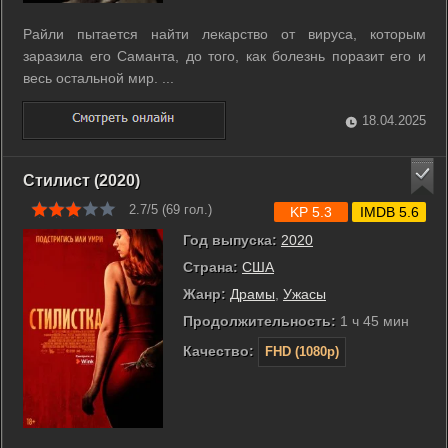
Райли пытается найти лекарство от вируса, которым
заразила его Саманта, до того, как болезнь поразит его и
весь остальной мир. ...
18.04.2025
Стилист (2020)
2.7/5 (
69
гол.)
KP 5.3
IMDB 5.6
Год выпуска:
2020
Страна:
США
Жанр:
Драмы
,
Ужасы
Продолжительность:
1 ч 45 мин
Качество:
FHD (1080p)