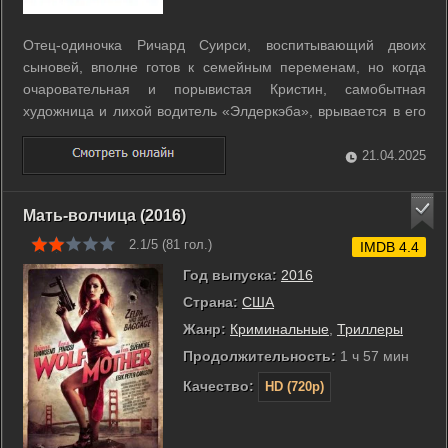
Отец-одиночка Ричард Суирси, воспитывающий двоих
сыновей, вполне готов к семейным переменам, но когда
очаровательная и порывистая Кристин, самобытная
художница и лихой водитель «Элдеркэба», врывается в его
жизнь, Ричарда охватывает паника. В это же самое время
его семилетний сын Робби завязывает свой первый, правда
21.04.2025
пока виртуальный роман с ...
Мать-волчица (2016)
2.1/5 (
81
гол.)
IMDB 4.4
Год выпуска:
2016
Страна:
США
Жанр:
Криминальные
,
Триллеры
Продолжительность:
1 ч 57 мин
Качество:
HD (720p)