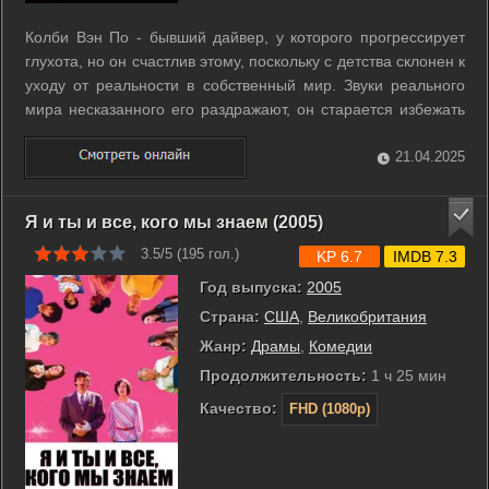
Колби Вэн По - бывший дайвер, у которого прогрессирует
глухота, но он счастлив этому, поскольку с детства склонен к
уходу от реальности в собственный мир. Звуки реального
мира несказанного его раздражают, он старается избежать
их, все больше погружаясь в свой мир, мир тишины. Однако
после трагической гибели своей жены тишина заговорила с
21.04.2025
ним ...
Я и ты и все, кого мы знаем (2005)
3.5/5 (
195
гол.)
KP 6.7
IMDB 7.3
Год выпуска:
2005
Страна:
США
,
Великобритания
Жанр:
Драмы
,
Комедии
Продолжительность:
1 ч 25 мин
Качество:
FHD (1080p)