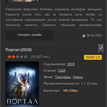
Страшная вирусная болезнь поразила молодую женщину
Саманту после того, как та провела ночь любви со
случайным незнакомцем после пьяной вечеринки. То, что
поначалу кажется Саманте обычным венерическим
заболеванием, оборачивается настоящим кошмаром. ...
30.04.2025
Портал (2019)
2/5 (
107
гол.)
IMDB 3.9
Год выпуска:
2019
Страна:
США
Жанр:
Триллеры
,
Ужасы
Продолжительность:
1 ч 15 мин
Качество:
HD (720p)