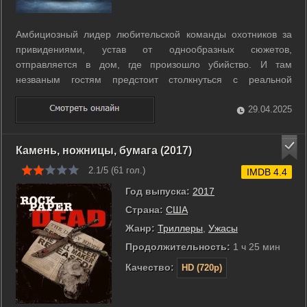
Амбициозный лидер любительской команды охотников за
привидениями, устав от однообразных сюжетов,
отправляется в дом, где произошло убийство. И там
незваным гостям предстоит столкнуться с реальной
сверхъестественной угрозой. ...
29.04.2025
Камень, ножницы, бумага (2017)
2.1/5 (
61
гол.)
IMDB 4.4
Год выпуска:
2017
Страна:
США
Жанр:
Триллеры
,
Ужасы
Продолжительность:
1 ч 25 мин
Качество:
HD (720p)