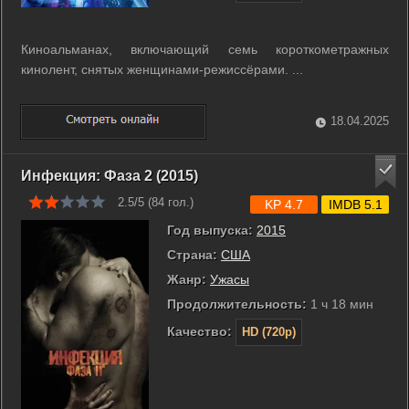
Киноальманах, включающий семь короткометражных
кинолент, снятых женщинами-режиссёрами. ...
18.04.2025
Инфекция: Фаза 2 (2015)
2.5/5 (
84
гол.)
KP 4.7
IMDB 5.1
Год выпуска:
2015
Страна:
США
Жанр:
Ужасы
Продолжительность:
1 ч 18 мин
Качество:
HD (720p)